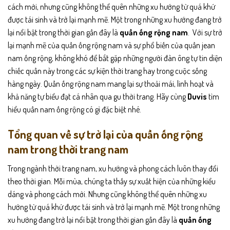
cách mới, nhưng cũng không thể quên những xu hướng từ quá khứ
được tái sinh và trở lại mạnh mẽ. Một trong những xu hướng đang trở
lại nổi bật trong thời gian gần đây là
quần ống rộng nam
. Với sự trở
lại mạnh mẽ của quần ống rộng nam và sự phổ biến của quần jean
nam ống rộng, không khó để bắt gặp những người đàn ông tự tin diện
chiếc quần này trong các sự kiện thời trang hay trong cuộc sống
hàng ngày. Quần ống rộng nam mang lại sự thoải mái, linh hoạt và
khả năng tự biểu đạt cá nhân qua gu thời trang. Hãy cùng
Duvis
tìm
hiểu quần nam ống rộng có gì đặc biệt nhé.
Tổng quan về sự trở lại của quần ống rộng
nam trong thời trang nam
Trong ngành thời trang nam, xu hướng và phong cách luôn thay đổi
theo thời gian. Mỗi mùa, chúng ta thấy sự xuất hiện của những kiểu
dáng và phong cách mới. Nhưng cũng không thể quên những xu
hướng từ quá khứ được tái sinh và trở lại mạnh mẽ. Một trong những
xu hướng đang trở lại nổi bật trong thời gian gần đây là
quần ống