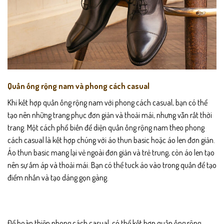
Quần ống rộng nam và phong cách casual
Khi kết hợp quần ống rộng nam với phong cách casual, bạn có thể
tạo nên những trang phục đơn giản và thoải mái, nhưng vẫn rất thời
trang.
Một cách phổ biến để diện quần ống rộng nam theo phong
cách casual là kết hợp chúng với áo thun basic hoặc áo len đơn giản.
Áo thun basic mang lại vẻ ngoài đơn giản và trẻ trung, còn áo len tạo
nên sự ấm áp và thoải mái. Bạn có thể tuck áo vào trong quần để tạo
điểm nhấn và tạo dáng gọn gàng.
Để hoàn thiện phong cách casual, có thể kết hợp quần ống rộng