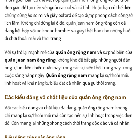
đơn giản để tạo nên vẻ ngoài casual và cá tính. Hoặc bạn có thể diện
chúng cùng áo sơ mi và giày oxford để tạo dựng phong cách công sở
lịch lãm. Không chỉ dừng lại ở đó, quần jean nam ống rộng còn dễ
dàng kết hợp với áo khoác bomber và giày thể thao cho những buổi
đi chơi thoải mái và thời trang.
Với sự trở lại mạnh mẽ của
quần ống rộng nam
và sự phổ biến của
quần jean nam ống rộng
, không khó để bắt gặp những người đàn
ông tự tin diện chiếc quần này trong các sự kiện thời trang hay trong
cuộc sống hàng ngày.
Quần ống rộng nam
mang lại sự thoải mái,
linh hoạt và khả năng tự biểu đạt cá nhân qua gu thời trang.
Các kiểu dáng và chất liệu của quần ống rộng nam
Với các kiểu dáng và chất liệu đa dạng, quần ống rộng nam không
chỉ mang lại sự thoải mái mà còn tạo nên sự linh hoạt trong việc diện
đồ. Còn mang lại những phong cách thời trang độc đáo và cá nhân.
Kiểu dáng của quần ống rộng