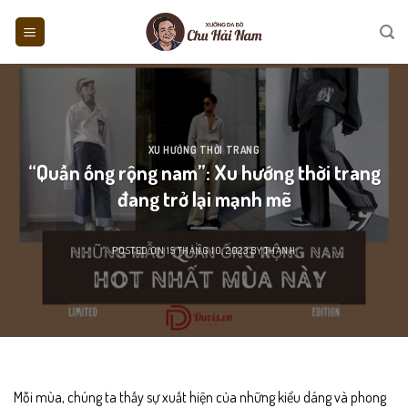
Skip
to
content
XU HƯỚNG THỜI TRANG
“Quần ống rộng nam”: Xu hướng thời trang
đang trở lại mạnh mẽ
POSTED ON
15 THÁNG 10, 2023
BY
THANH
Mỗi mùa, chúng ta thấy sự xuất hiện của những kiểu dáng và phong