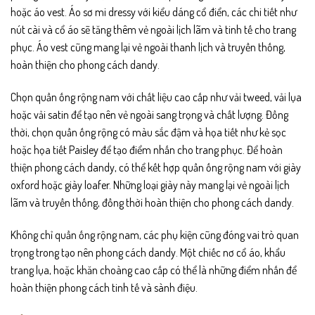
hoặc áo vest. Áo sơ mi dressy với kiểu dáng cổ điển, các chi tiết như
nút cài và cổ áo sẽ tăng thêm vẻ ngoài lịch lãm và tinh tế cho trang
phục. Áo vest cũng mang lại vẻ ngoài thanh lịch và truyền thống,
hoàn thiện cho phong cách dandy.
Chọn quần ống rộng nam với chất liệu cao cấp như vải tweed, vải lụa
hoặc vải satin để tạo nên vẻ ngoài sang trọng và chất lượng. Đồng
thời, chọn quần ống rộng có màu sắc đậm và họa tiết như kẻ sọc
hoặc họa tiết Paisley để tạo điểm nhấn cho trang phục. Để hoàn
thiện phong cách dandy, có thể kết hợp quần ống rộng nam với giày
oxford hoặc giày loafer. Những loại giày này mang lại vẻ ngoài lịch
lãm và truyền thống, đồng thời hoàn thiện cho phong cách dandy.
Không chỉ quần ống rộng nam, các phụ kiện cũng đóng vai trò quan
trọng trong tạo nên phong cách dandy. Một chiếc nơ cổ áo, khẩu
trang lụa, hoặc khăn choàng cao cấp có thể là những điểm nhấn để
hoàn thiện phong cách tinh tế và sành điệu.