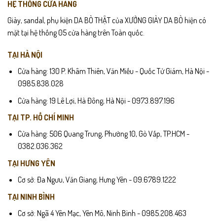
HỆ THỐNG CỬA HÀNG
Giày, sandal, phụ kiện DA BÒ THẬT của XƯỞNG GIÀY DA BÒ hiện có
mặt tại hệ thống 05 cửa hàng trên Toàn quốc.
TẠI HÀ NỘI
Cửa hàng: 130 P. Khâm Thiên, Văn Miếu - Quốc Tử Giám, Hà Nội -
0985.838.028
Cửa hàng: 19 Lê Lợi, Hà Đông, Hà Nội - 0973.897.196
TẠI TP. HỒ CHÍ MINH
Cửa hàng: 506 Quang Trung, Phường 10, Gò Vấp, TP.HCM -
0382.036.362
TẠI HƯNG YÊN
Cơ sở: Đa Ngưu, Văn Giang, Hưng Yên - 09.6789.1222
TẠI NINH BÌNH
Cơ sở: Ngã 4 Yên Mạc, Yên Mô, Ninh Bình - 0985.208.463