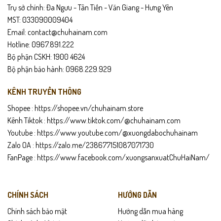
Trụ sở chính: Đa Ngưu - Tân Tiến - Văn Giang - Hưng Yên
MST: 033090009404
Email: contact@chuhainam.com
Hotline: 0967.891.222
Bộ phận CSKH: 1900 4624
Bộ phận bảo hành: 0968.229.929
KÊNH TRUYỀN THÔNG
Shopee :
https://shopee.vn/chuhainam.store
Kênh Tiktok :
https://www.tiktok.com/@chuhainam.com
Youtube :
https://www.youtube.com/@xuongdabochuhainam
Zalo OA :
https://zalo.me/238677151087071730
FanPage :
https://www.facebook.com/xuongsanxuatChuHaiNam/
CHÍNH SÁCH
HƯỚNG DẪN
Chính sách bảo mật
Hướng dẫn mua hàng