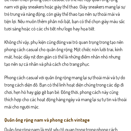
nam với giày sneakers hoặc giày thể thao. Giày sneakers mang lại sự
trẻ trung và năng động, còn giày thể thao tạo nên sự thoải mái và
tiện lợi. Nếu muốn thêm phần nổi bật, bạn có thể chọn giày màu sắc
tươi sáng hoặc có các chi tiết như logo hay họa tiết.
Không chỉ vậy, phụ kiện cũng đóng vai trò quan trọng trong tạo nên
phong cách casual cho quần ống rộng. Một chiếc nón lưỡi trai, kính
mát, hoặc dây nịt đơn giản có thể là những điểm nhấn nhỏ nhưng
tạo nên sự cá nhân và phá cách cho trang phục.
Phong cách casual với quần ống rộng mang lại sự thoải mái và tự do
trong cách diện đồ. Bạn có thể linh hoạt diện chúng trong các dịp đi
chơi, hẹn hò hay gặp gỡ bạn bè. Đồng thời, phong cách này cũng
thích hợp cho các hoạt động hàng ngày và mang lại sự tự tin và thoải
mái cho người mặc.
Quần ống rộng nam và phong cách vintage
Quần ống rộng nam là một yếu tố quan trọng trong phong cách