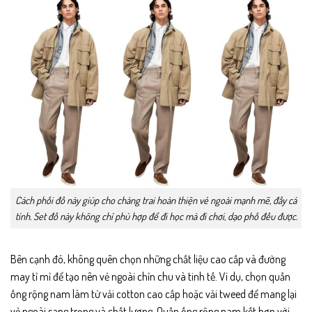
Cách phối đồ này giúp cho chàng trai hoàn thiện vẻ ngoài mạnh mẽ, đầy cá
tính. Set đồ này không chỉ phù hợp để đi học mà đi chơi, dạo phố đều được.
Bên cạnh đó, không quên chọn những chất liệu cao cấp và đường
may tỉ mỉ để tạo nên vẻ ngoài chỉn chu và tinh tế. Ví dụ, chọn quần
ống rộng nam làm từ vải cotton cao cấp hoặc vải tweed để mang lại
vẻ ngoài sang trọng và chất lượng.
Quần ống rộng nam kết hợp với