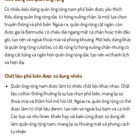
Có nhiều kiểu dáng quần ống rộng nam phổ biến được yêu thích.
Kiểu dáng quần ống rộng dài, từ hông xuống chân, là một lựa chọn
truyền thống và phổ biến. Ngoài ra, quần ống rộng cắt ngắn, còn
được gọi là Bermuda, có chiều dài ngang mắt cá chân hoặc trên đầu
gối, tạo nên vẻ ngoài thoải mái và phóng khoáng. Một kiểu dáng khác
là quần ống rộng culottes, có độ rộng từ hông xuống chân nhưng có
dáng cắt bằng và ngắn hơn quần ống rộng dài, tạo nên vẻ thanh lịch
và hiện đại.
Chất liệu phổ biến được sử dụng nhiều
Quần ống rộng nam được làm từ nhiều chất liệu khác nhau. Chất
liệu cotton thông thường là sự lựa chọn phổ biến, mang lại sự
thoải mái và thấm hút mồ hôi tốt. Ngoài ra, quần ống rộng có thể
được làm từ chất liệu denim, tạo nên vẻ ngoài bụi bặm và cá tính.
Các loại vải như linen, khaki hay vải kaki cũng được sử dụng để
làm quần ống rộng nam, mang lại sự thoáng mát và phong cách
tự nhiên.