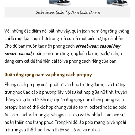
Quần Jeans Quần Tây Nam Quần Denim
Với những đặc điểm nổi bật như vậy, quần jean nam ống rộng không
chỉ là một lựa chọn thời trang mà còn là một biểu tượng cá nhân.
Cho dù bạn muốn tạo nên phong cách
streetwear, casual hay
smart-casual,
quần jean nam ống rộng luôn là một sự lựa chọn
đáng xem xét để thể hiện cái tôi và phong cách riêng của bạn.
Quần ống rộng nam và phong cách preppy
Phong cách preppy xuất phát từ văn hóa trường đại học và trường
trung học Cao cấp ở phương Tây, với sự kết hợp giữa nữ tính, truyền
thống và sự tinh tế. Khi diện quần ống rộng nam theo phong cách
preppy, bạn có thể kết hợp chúng với áo sơ mi oxford hoặc áo polo.
Áo sơ mi oxford mang lại vẻ ngoài lịch sự và thanh lịch, tạo nên sự
hoàn thiện cho trang phục. Trong khi đó, áo polo mang lại vẻ ngoài
trẻ trung và thể thao, hoàn thiện với cổ áo và nút cài.