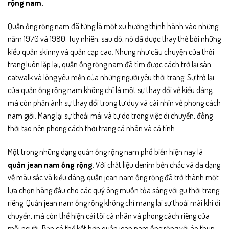
rộng nam.
Quần ống rộng nam đã từng là một xu hướng thịnh hành vào những
năm 1970 và 1980. Tuy nhiên, sau đó, nó đã được thay thế bởi những
kiểu quần skinny và quần cạp cao. Nhưng như câu chuyện của thời
trang luôn lặp lại, quần ống rộng nam đã tìm được cách trở lại sàn
catwalk và lòng yêu mến của những người yêu thời trang.
Sự trở lại
của quần ống rộng nam không chỉ là một sự thay đổi về kiểu dáng,
mà còn phản ánh sự thay đổi trong tư duy và cái nhìn về phong cách
nam giới. Mang lại sự thoải mái và tự do trong việc di chuyển, đồng
thời tạo nên phong cách thời trang cá nhân và cá tính.
Một trong những dạng quần ống rộng nam phổ biến hiện nay là
quần jean nam ống rộng
. Với chất liệu denim bền chắc và đa dạng
về màu sắc và kiểu dáng, quần jean nam ống rộng đã trở thành một
lựa chọn hàng đầu cho các quý ông muốn tỏa sáng với gu thời trang
riêng.
Quần jean nam ống rộng không chỉ mang lại sự thoải mái khi di
chuyển, mà còn thể hiện cái tôi cá nhân và phong cách riêng của
mỗi người. Bạn có thể kết hợp quần jean nam ống rộng với áo thun