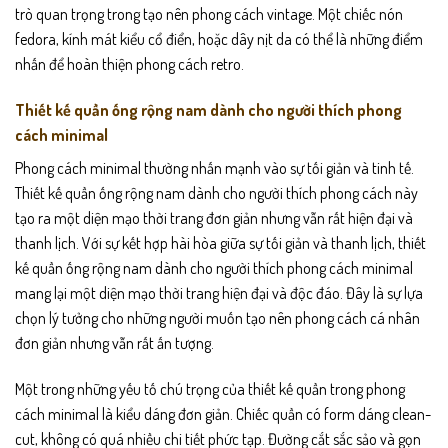
trò quan trọng trong tạo nên phong cách vintage. Một chiếc nón
fedora, kính mát kiểu cổ điển, hoặc dây nịt da có thể là những điểm
nhấn để hoàn thiện phong cách retro.
Thiết kế quần ống rộng nam dành cho người thích phong
cách minimal
Phong cách minimal thường nhấn mạnh vào sự tối giản và tinh tế.
Thiết kế quần ống rộng nam dành cho người thích phong cách này
tạo ra một diện mạo thời trang đơn giản nhưng vẫn rất hiện đại và
thanh lịch. Với sự kết hợp hài hòa giữa sự tối giản và thanh lịch, thiết
kế quần ống rộng nam dành cho người thích phong cách minimal
mang lại một diện mạo thời trang hiện đại và độc đáo. Đây là sự lựa
chọn lý tưởng cho những người muốn tạo nên phong cách cá nhân
đơn giản nhưng vẫn rất ấn tượng.
Một trong những yếu tố chú trọng của thiết kế quần trong phong
cách minimal là kiểu dáng đơn giản. Chiếc quần có form dáng clean-
cut, không có quá nhiều chi tiết phức tạp. Đường cắt sắc sảo và gọn