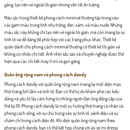
gàng, tạo nên vẻ ngoài tối giản nhưng vẫn rất ấn tượng.
Màu sắc trong thiết kế phong cách minimal thường tập trung vào
các gam màu trung tính như trắng, đen, xám, và màu nude. Những
màu sắc này không chỉ tạo nên vẻ ngoài tối giản, mà còn mang lại sự
tinh tế và dễ dàng để phối hợp với các trang phục khác. Thiết kế
quần dành cho phong cách minimal thường có thiết kế tối giản và
không có nhiều chi tiết. Ánh nhìn sắc sảo và chuyên nghiệp được thể
hiện qua các chi tiết may tỉ mỉ và gọn gàng.
Quần ống rộng nam và phong cách dandy
Phong cách dandy với quần ống rộng nam mang lại một diện mạo
thời trang lịch lãm và tinh tế. Bạn có thể tự do khám phá các kiểu
dáng và yếu tố lấy cảm hứng từ những người đàn ông đẳng cấp của
thế kỷ 19. Phong cách dandy là một xu hướng thời trang cá nhân và
phong cách sống, với sự chú trọng vào sự tinh tế, sành điệu và sự
chăm chỉ trong cách diện đồ. Khi diện quần ống rộng nam theo
phong cách dandy, bạn có thể kết hợp chúng với áo sơ mi dressy