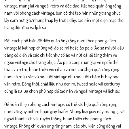
vintage, mang lại vẻ ngoài retro và độc đáo. Kết hợp quần ống rộng
nam với phong cách vintage, bạn có thể tạo nên những trang phục
lấy cảm hứng từ những thập kỷ trước đây, tạo nên một diện mạo thời
trang độc đáo và lịch sử.
Một cách phổ biến để diện quần ống rộng nam theo phong cách
vintage là kết hợp chúng với áo sơ mi hoặc áo polo. Áo sơ mi với kiểu
dáng cổ điển và các chi tiết như cổ áo và nút cài sẽ tăng thêm vẻ
ngoài vintage cho trang phục. Áo polo cũng mang lại vẻ ngoài thể
thao và retro, hoàn thiện với cổ áo và nút cài.Chọn quần ống rộng
nam có màu sắc và họa tiết vintage như họa tiết chấm bi hay hoa
văn retro. Đồng thời, chất liệu như denim, tweed hoặc vải corduroy
cũng là sự lựa chọn phù hợp để tạo nên vẻ ngoài vintage và lịch sử.
Để hoàn thiện phong cách vintage, có thể kết hợp quần ống rộng
nam với giày oxford hoặc giày loafer. Những loại giày này mang lại vẻ
ngoài thanh lịch và truyền thống, hoàn thiện cho phong cách
vintage. Không chỉ quần ống rộng nam, các phụ kiện cũng đóng vai