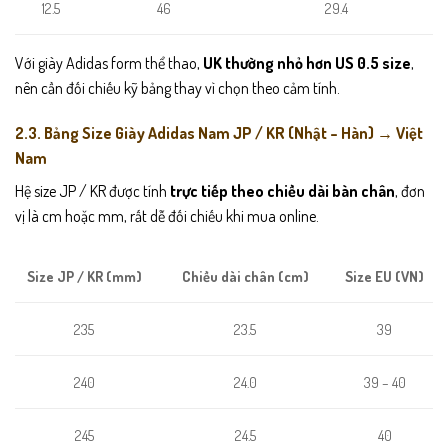
12.5
46
29.4
Với giày Adidas form thể thao,
UK thường nhỏ hơn US 0.5 size
,
nên cần đối chiếu kỹ bảng thay vì chọn theo cảm tính.
2.3. Bảng Size Giày Adidas Nam JP / KR (Nhật – Hàn) → Việt
Nam
Hệ size JP / KR được tính
trực tiếp theo chiều dài bàn chân
, đơn
vị là cm hoặc mm, rất dễ đối chiếu khi mua online.
Chiều dài chân (cm)
Size EU (VN)
Size JP / KR (mm)
23.5
39
235
24.0
39 – 40
240
24.5
245
40