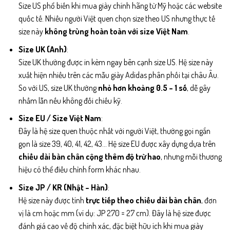
Size US phổ biến khi mua giày chính hãng từ Mỹ hoặc các website
quốc tế. Nhiều người Việt quen chọn size theo US nhưng thực tế
size này
không trùng hoàn toàn với size Việt Nam
.
Size UK (Anh)
:
Size UK thường được in kèm ngay bên cạnh size US. Hệ size này
xuất hiện nhiều trên các mẫu giày Adidas phân phối tại châu Âu.
So với US, size UK thường
nhỏ hơn khoảng 0.5 – 1 số
, dễ gây
nhầm lẫn nếu không đối chiếu kỹ.
Size EU / Size Việt Nam
:
Đây là hệ size quen thuộc nhất với người Việt, thường gọi ngắn
gọn là size 39, 40, 41, 42, 43… Hệ size EU được xây dựng dựa trên
chiều dài bàn chân cộng thêm độ trừ hao
, nhưng mỗi thương
hiệu có thể điều chỉnh form khác nhau.
Size JP / KR (Nhật – Hàn)
:
Hệ size này được tính
trực tiếp theo chiều dài bàn chân
, đơn
vị là cm hoặc mm (ví dụ: JP 270 = 27 cm). Đây là hệ size được
đánh giá cao về độ chính xác, đặc biệt hữu ích khi mua giày