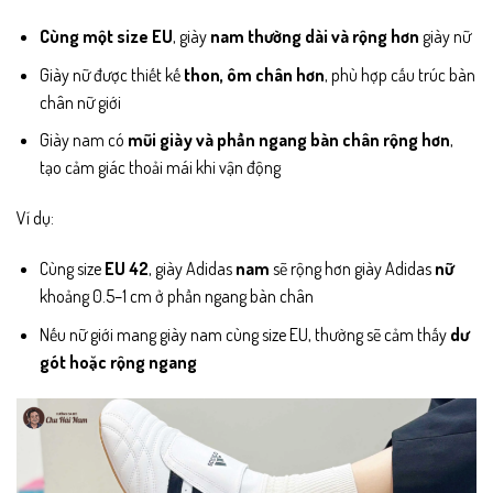
Cùng một size EU
, giày
nam thường dài và rộng hơn
giày nữ
Giày nữ được thiết kế
thon, ôm chân hơn
, phù hợp cấu trúc bàn
chân nữ giới
Giày nam có
mũi giày và phần ngang bàn chân rộng hơn
,
tạo cảm giác thoải mái khi vận động
Ví dụ:
Cùng size
EU 42
, giày Adidas
nam
sẽ rộng hơn giày Adidas
nữ
khoảng 0.5–1 cm ở phần ngang bàn chân
Nếu nữ giới mang giày nam cùng size EU, thường sẽ cảm thấy
dư
gót hoặc rộng ngang