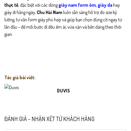
thực tế
, đặc biệt với các dòng
giày nam
form ôm
,
giày da
hay
giày đi hằng ngày,
Chu Hải Nam
luôn sẵn sàng hỗ trợ đo size kỹ
lưỡng, tư vấn form giày phù hợp và giúp bạn chọn đúng cỡ ngay từ
lần đầu – để mỗi bước đi đều êm ái, vừa vặn và bền dáng theo thời
gian.
Tác giả bài viết:
DUVIS
ĐÁNH GIÁ - NHẬN XÉT TỪ KHÁCH HÀNG