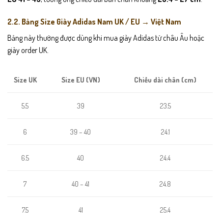
2.2. Bảng Size Giày Adidas Nam UK / EU → Việt Nam
Bảng này thường được dùng khi mua giày Adidas từ châu Âu hoặc
giày order UK.
Size EU (VN)
Chiều dài chân (cm)
Size UK
39
23.5
5.5
39 – 40
24.1
6
6.5
40
24.4
7
40 – 41
24.8
7.5
41
25.4