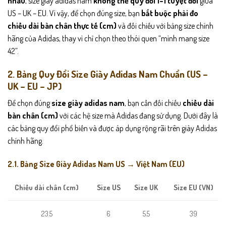
nhau
, size giày adidas nam
không thể quy đổi 1–1 tuyệt đối
giữa
US – UK – EU. Vì vậy, để chọn đúng size, bạn
bắt buộc phải đo
chiều dài bàn chân thực tế (cm)
và đối chiếu với bảng size chính
hãng của Adidas, thay vì chỉ chọn theo thói quen “mình mang size
42”.
2. Bảng Quy Đổi Size Giày Adidas Nam Chuẩn (US –
UK – EU – JP)
Để chọn đúng
size giày adidas nam
, bạn cần đối chiếu
chiều dài
bàn chân (cm)
với các hệ size mà Adidas đang sử dụng. Dưới đây là
các bảng quy đổi phổ biến và được áp dụng rộng rãi trên giày Adidas
chính hãng.
2.1. Bảng Size Giày Adidas Nam US → Việt Nam (EU)
Size US
Size UK
Size EU (VN)
Chiều dài chân (cm)
6
5.5
39
23.5