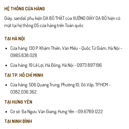
HỆ THỐNG CỬA HÀNG
Giày, sandal, phụ kiện DA BÒ THẬT của XƯỞNG GIÀY DA BÒ hiện có
mặt tại hệ thống 05 cửa hàng trên Toàn quốc.
TẠI HÀ NỘI
Cửa hàng: 130 P. Khâm Thiên, Văn Miếu - Quốc Tử Giám, Hà Nội -
0985.838.028
Cửa hàng: 19 Lê Lợi, Hà Đông, Hà Nội - 0973.897.196
TẠI TP. HỒ CHÍ MINH
Cửa hàng: 506 Quang Trung, Phường 10, Gò Vấp, TP.HCM -
0382.036.362
TẠI HƯNG YÊN
Cơ sở: Đa Ngưu, Văn Giang, Hưng Yên - 09.6789.1222
TẠI NINH BÌNH