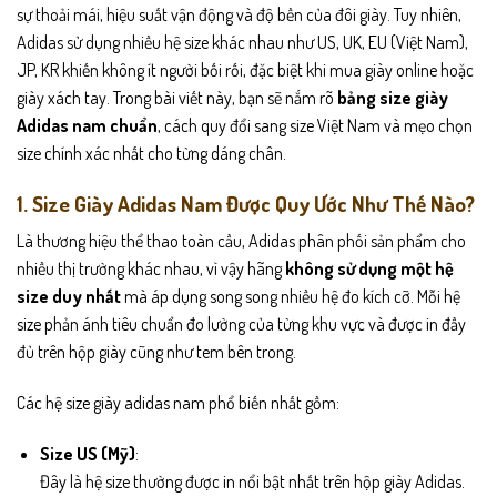
sự thoải mái, hiệu suất vận động và độ bền của đôi giày. Tuy nhiên,
Adidas sử dụng nhiều hệ size khác nhau như US, UK, EU (Việt Nam),
JP, KR khiến không ít người bối rối, đặc biệt khi mua giày online hoặc
giày xách tay.
Trong bài viết này, bạn sẽ nắm rõ
bảng size giày
Adidas nam chuẩn
, cách quy đổi sang size Việt Nam và mẹo chọn
size chính xác nhất cho từng dáng chân.
1. Size Giày Adidas Nam Được Quy Ước Như Thế Nào?
Là thương hiệu thể thao toàn cầu, Adidas phân phối sản phẩm cho
nhiều thị trường khác nhau, vì vậy hãng
không sử dụng một hệ
size duy nhất
mà áp dụng song song nhiều hệ đo kích cỡ. Mỗi hệ
size phản ánh tiêu chuẩn đo lường của từng khu vực và được in đầy
đủ trên hộp giày cũng như tem bên trong.
Các hệ size giày adidas nam phổ biến nhất gồm:
Size US (Mỹ)
:
Đây là hệ size thường được in nổi bật nhất trên hộp giày Adidas.