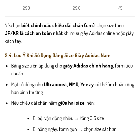
29.0
290
45
Nếu bạn
biết chính xác chiều dài chân (cm)
, chọn size theo
JP/KR là cách an toàn nhất
khi mua giày Adidas online hoặc giày
xách tay.
2.4. Lưu Ý Khi Sử Dụng Bảng Size Giày Adidas Nam
Bảng size trên áp dụng cho
giày Adidas chính hãng
, form tiêu
chuẩn
Một số dòng như
Ultraboost, NMD, Yeezy
có thể ôm hoặc rộng
hơn bình thường
Nếu chiều dài chân nằm
giữa hai size
, nên:
Đi bộ, vận động nhiều → tăng 0.5 size
Đi hằng ngày, form gọn → chọn size sát hơn