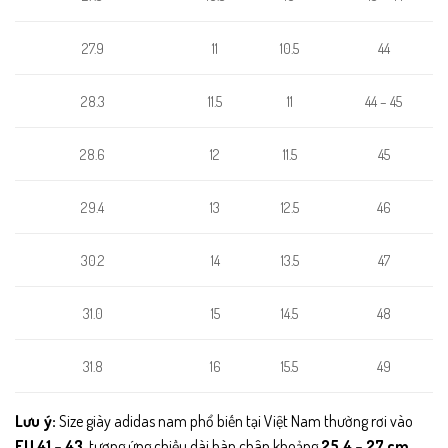
27.9
11
10.5
44
11.5
11
44 – 45
28.3
28.6
12
11.5
45
29.4
13
12.5
46
14
13.5
47
30.2
15
14.5
31.0
48
31.8
16
15.5
49
Lưu ý:
Size giày adidas nam phổ biến tại Việt Nam thường rơi vào
EU 41 – 43
, tương ứng chiều dài bàn chân khoảng
25.4 – 27 cm
.