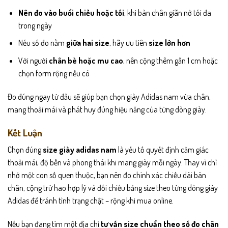
Nên đo vào buổi chiều hoặc tối
, khi bàn chân giãn nở tối đa
trong ngày
Nếu số đo nằm
giữa hai size
, hãy ưu tiên
size lớn hơn
Với người
chân bè hoặc mu cao
, nên cộng thêm gần 1 cm hoặc
chọn form rộng nếu có
Đo đúng ngay từ đầu sẽ giúp bạn chọn giày Adidas nam vừa chân,
mang thoải mái và phát huy đúng hiệu năng của từng dòng giày.
Kết Luận
Chọn đúng
size giày adidas nam
là yếu tố quyết định cảm giác
thoải mái, độ bền và phong thái khi mang giày mỗi ngày. Thay vì chỉ
nhớ một con số quen thuộc, bạn nên đo chính xác chiều dài bàn
chân, cộng trừ hao hợp lý và đối chiếu bảng size theo từng dòng giày
Adidas để tránh tình trạng chật – rộng khi mua online.
Nếu bạn đang tìm một địa chỉ
tư vấn size chuẩn theo số đo chân