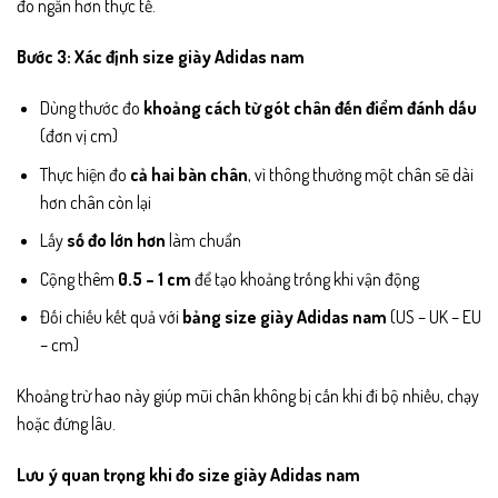
đo ngắn hơn thực tế.
Bước 3: Xác định size giày Adidas nam
Dùng thước đo
khoảng cách từ gót chân đến điểm đánh dấu
(đơn vị cm)
Thực hiện đo
cả hai bàn chân
, vì thông thường một chân sẽ dài
hơn chân còn lại
Lấy
số đo lớn hơn
làm chuẩn
Cộng thêm
0.5 – 1 cm
để tạo khoảng trống khi vận động
Đối chiếu kết quả với
bảng size giày Adidas nam
(US – UK – EU
– cm)
Khoảng trừ hao này giúp mũi chân không bị cấn khi đi bộ nhiều, chạy
hoặc đứng lâu.
Lưu ý quan trọng khi đo size giày Adidas nam