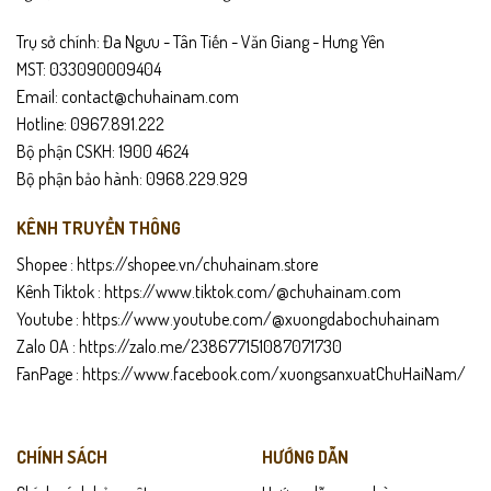
Trụ sở chính: Đa Ngưu - Tân Tiến - Văn Giang - Hưng Yên
MST: 033090009404
Email: contact@chuhainam.com
Hotline: 0967.891.222
Bộ phận CSKH: 1900 4624
Bộ phận bảo hành: 0968.229.929
KÊNH TRUYỀN THÔNG
Shopee :
https://shopee.vn/chuhainam.store
Kênh Tiktok :
https://www.tiktok.com/@chuhainam.com
Youtube :
https://www.youtube.com/@xuongdabochuhainam
Zalo OA :
https://zalo.me/238677151087071730
FanPage :
https://www.facebook.com/xuongsanxuatChuHaiNam/
CHÍNH SÁCH
HƯỚNG DẪN