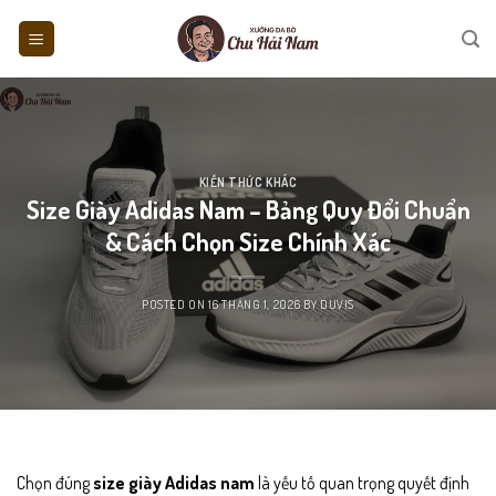
Skip
to
content
KIẾN THỨC KHÁC
Size Giày Adidas Nam – Bảng Quy Đổi Chuẩn
& Cách Chọn Size Chính Xác
POSTED ON
16 THÁNG 1, 2026
BY
DUVIS
Chọn đúng
size giày Adidas nam
là yếu tố quan trọng quyết định