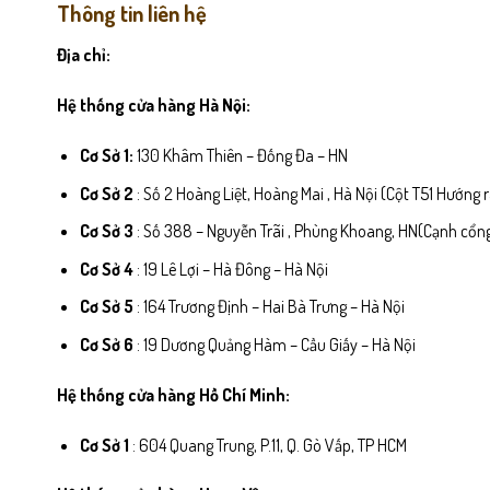
Thông tin liên hệ
Địa chỉ:
Hệ thống cửa hàng Hà Nội:
Cơ Sở 1:
130 Khâm Thiên – Đống Đa – HN
Cơ Sở 2
: Số 2 Hoàng Liệt, Hoàng Mai , Hà Nội (Cột T51 Hướng
Cơ Sở 3
: Số 388 – Nguyễn Trãi , Phùng Khoang, HN(Cạnh cổ
Cơ Sở 4
: 19 Lê Lợi – Hà Đông – Hà Nội
Cơ Sở 5
: 164 Trương Định – Hai Bà Trưng – Hà Nội
Cơ Sở 6
: 19 Dương Quảng Hàm – Cầu Giấy – Hà Nội
Hệ thống cửa hàng Hồ Chí Minh:
Cơ Sở 1
: 604 Quang Trung, P.11, Q. Gò Vấp, TP HCM