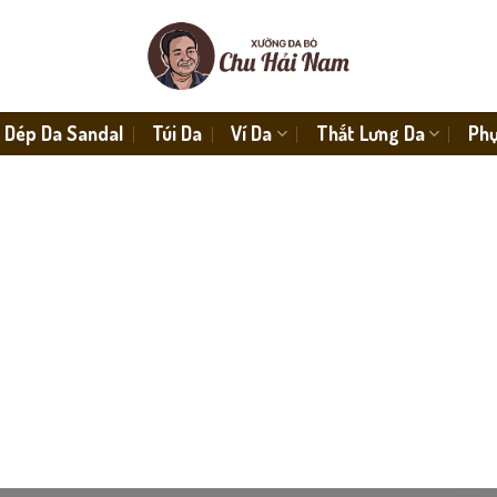
Dép Da Sandal
Túi Da
Ví Da
Thắt Lưng Da
Phụ