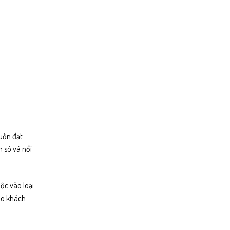
uốn đạt
n sò và nổi
ộc vào loại
cho khách