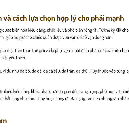
am và cách lựa chọn hợp lý cho phái mạnh
 được biến hóa kiểu dáng, chất liệu và phổ biến rộng rãi. Từ thế kỷ XIX ch
 lính, giúp họ giữ cho chiếc quần được vừa vặn để dễ vận động hơn.
có mặt trên toàn thế giới và là phụ kiện “nhất định phải có” của mỗi chàng
biệt yêu thích.
 ví dụ như da bò, da dê, da cá sấu, da trăn, da thú… Tùy thuộc vào từng loạ
i nhiều kiểu dáng khác nhau, từ đơn giản đến sang trọng, phù hợp với nhi
 trên thắt lưng như khoá, dây buộc cũng rất đa dạng, tạo nên những sản ph
nam