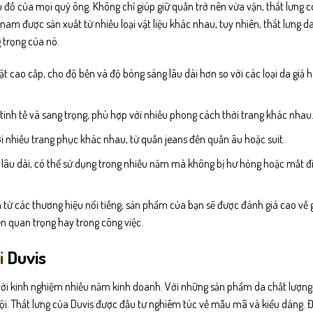
ủ đồ của mọi quý ông. Không chỉ giúp giữ quần trở nên vừa vặn, thắt lưng 
 nam được sản xuất từ nhiều loại vật liệu khác nhau, tuy nhiên, thắt lưng 
 trọng của nó.
ật cao cấp, cho độ bền và độ bóng sáng lâu dài hơn so với các loại da giả
 tinh tế và sang trọng, phù hợp với nhiều phong cách thời trang khác nhau
i nhiều trang phục khác nhau, từ quần jeans đến quần âu hoặc suit.
lâu dài, có thể sử dụng trong nhiều năm mà không bị hư hỏng hoặc mất đ
ừ các thương hiệu nổi tiếng, sản phẩm của bạn sẽ được đánh giá cao về gi
ện quan trọng hay trong công việc.
i
Duvis
với kinh nghiệm nhiều năm kinh doanh. Với những sản phẩm da chất lượng,
Nội. Thắt lưng của Duvis được đầu tư nghiêm túc về mẫu mã và kiểu dáng. Đặ