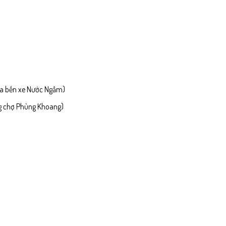
 ra bến xe Nước Ngầm)
ng chợ Phùng Khoang)