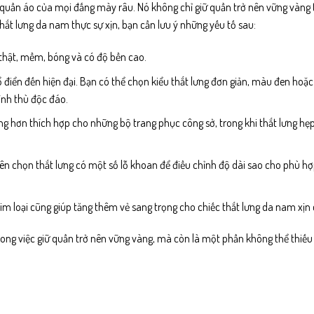
 quần áo của mọi đấng mày râu. Nó không chỉ giữ quần trở nên vững vàng 
hắt lưng da nam thực sự xịn, bạn cần lưu ý những yếu tố sau:
 thật, mềm, bóng và có độ bền cao.
 điển đến hiện đại. Bạn có thể chọn kiểu thắt lưng đơn giản, màu đen hoặ
ình thù độc đáo.
ng hơn thích hợp cho những bộ trang phục công sở, trong khi thắt lưng hẹ
ên chọn thắt lưng có một số lỗ khoan để điều chỉnh độ dài sao cho phù hợ
m loại cũng giúp tăng thêm vẻ sang trọng cho chiếc thắt lưng da nam xịn 
trong việc giữ quần trở nên vững vàng, mà còn là một phần không thể thiếu