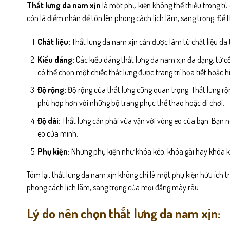
Thắt lưng da nam xịn
là một phụ kiện không thể thiếu trong tủ
còn là điểm nhấn để tôn lên phong cách lịch lãm, sang trọng. Để t
Chất liệu:
Thắt lưng da nam xịn cần được làm từ chất liệu da
Kiểu dáng:
Các kiểu dáng thắt lưng da nam xịn đa dạng, từ cổ
có thể chọn một chiếc thắt lưng được trang trí họa tiết hoặc h
Độ rộng:
Độ rộng của thắt lưng cũng quan trọng. Thắt lưng rộ
phù hợp hơn với những bộ trang phục thể thao hoặc đi chơi.
Độ dài:
Thắt lưng cần phải vừa vặn với vòng eo của bạn. Bạn n
eo của mình.
Phụ kiện:
Những phụ kiện như khóa kéo, khóa gài hay khóa ki
Tóm lại, thắt lưng da nam xịn không chỉ là một phụ kiện hữu ích 
phong cách lịch lãm, sang trọng của mọi đấng mày râu.
Lý do nên chọn thắt lưng da nam xịn: