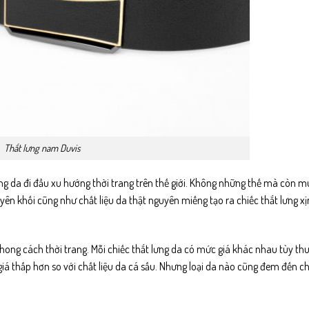
Thắt lưng nam Duvis
ưng da
đi đầu xu hướng thời trang trên thế giới. Không những thế mà còn m
ên khối cũng như chất liệu da thật nguyên miếng tạo ra chiếc thắt lưng xị
phong cách thời trang. Mỗi chiếc thắt lưng da có mức giá khác nhau tùy thu
giá thấp hơn so với chất liệu da cá sấu. Nhưng loại da nào cũng đem đến 