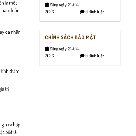
còn là một
Đăng ngày: 21-07-
da nam luôn
2026
0 Bình luận
 hay da nhân
CHÍNH SÁCH BẢO MẬT
Đăng ngày: 21-07-
.
2026
0 Bình luận
i tính thẩm
á trị
 giá cả hợp
c biệt là