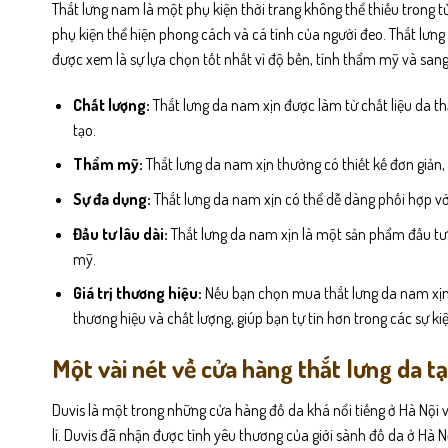
Thắt lưng nam là một phụ kiện thời trang không thể thiếu trong t
phụ kiện thể hiện phong cách và cá tính của người đeo. Thắt lưng
được xem là sự lựa chọn tốt nhất vì độ bền, tính thẩm mỹ và sang
Chất lượng:
Thắt lưng da nam xịn được làm từ chất liệu da th
tạo.
Thẩm mỹ:
Thắt lưng da nam xịn thường có thiết kế đơn giản,
Sự đa dụng:
Thắt lưng da nam xịn có thể dễ dàng phối hợp vớ
Đầu tư lâu dài:
Thắt lưng da nam xịn là một sản phẩm đầu tư 
mỹ.
Giá trị thương hiệu:
Nếu bạn chọn mua thắt lưng da nam xịn t
thương hiệu và chất lượng, giúp bạn tự tin hơn trong các sự ki
Một vài nét về cửa hàng thắt lưng da tạ
Duvis là một trong những cửa hàng đồ da khá nổi tiếng ở Hà Nội 
lí. Duvis đã nhận được tình yêu thương của giới sành đồ da ở Hà 