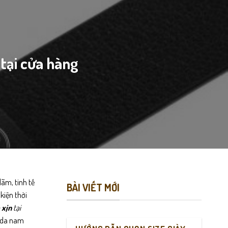
tại cửa hàng
ãm, tinh tế
BÀI VIẾT MỚI
kiện thời
 xịn
tại
g da nam