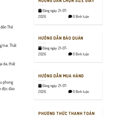
HƯỚNG DẪN CHỌN SIZE GIÀY
Đăng ngày: 21-07-
2026
0 Bình luận
o đến Thế
HƯỚNG DẪN BẢO QUẢN
 trai. Thắt
Đăng ngày: 21-07-
2026
0 Bình luận
i da, thắt
HƯỚNG DẪN MUA HÀNG
ều phong
Đăng ngày: 21-07-
ẩm độc đáo
2026
0 Bình luận
PHƯƠNG THỨC THANH TOÁN