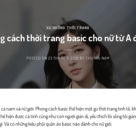
XU HƯỚNG THỜI TRANG
 cách thời trang basic cho nữ từ A
POSTED ON
23 THÁNG 11, 2022
BY
CHU HẢI NAM
 cả nam và nữ giới.
Phong cách basic thể hiện một gu thời trang tinh tế, kh
hể hiện được cá tính cũng như con người giản dị, yêu thích lối sống tối giả
 gì. Và có những kiểu phối quần áo basic nào dành cho nữ giới.