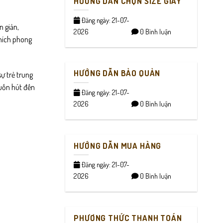
HƯỚNG DẪN CHỌN SIZE GIÀY
Đăng ngày: 21-07-
n giản,
2026
0 Bình luận
thích phong
HƯỚNG DẪN BẢO QUẢN
ự trẻ trung
 cuốn hút đến
Đăng ngày: 21-07-
2026
0 Bình luận
HƯỚNG DẪN MUA HÀNG
Đăng ngày: 21-07-
2026
0 Bình luận
PHƯƠNG THỨC THANH TOÁN