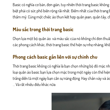
Basic có nghĩa cơ bản, đơn giản, tuy nhiên thời trang basic không
biệt phải có sức phổ biến rộng rãi nhất. Điểm nhất của thời trang
thẩm mỹ. Cùng một chiếc áo thun kết hợp quần jean, quần tây, ch
Màu sắc trong thời trang basic
Chọn lựa một bộ quần áo và màu sắc của nó không chỉ đơn thuần 
các phong cách khác, thời trang basic thể hiện sự nhẹ nhàng, khô
Phong cách basic gắn liền với sự chỉnh chu
Thời trang basic không có nghĩa là bạn chọn những bộ đồ mặc n
loại quần áo basic bạn lựa chọn mặc trong một ngày còn thể hiện
trắng diễn tả một ngày bạn cần sự năng động. Hay chân váy và á
… Và rất nhiều điều khác nữa.