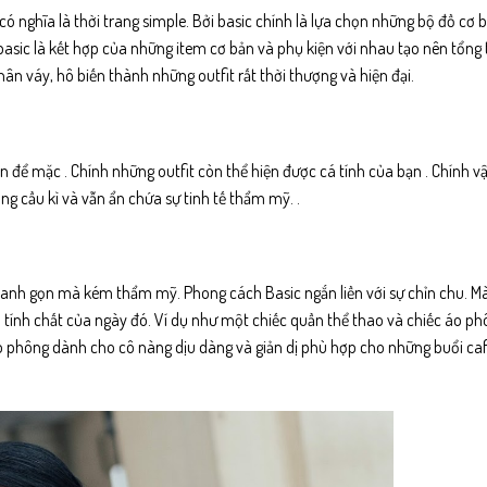
 có nghĩa là thời trang simple. Bởi basic chính là lựa chọn những bộ đồ cơ 
 basic là kết hợp của những item cơ bản và phụ kiện với nhau tạo nên tổng 
ân váy, hô biến thành những outfit rất thời thượng và hiện đại.
để mặc . Chính những outfit còn thể hiện được cá tính của bạn . Chính v
ng cầu kì và vẫn ẩn chứa sự tinh tế thẩm mỹ. .
hanh gọn mà kém thẩm mỹ. Phong cách Basic ngắn liền với sự chỉn chu. M
 tính chất của ngày đó. Ví dụ như một chiếc quần thể thao và chiếc áo ph
o phông dành cho cô nàng dịu dàng và giản dị phù hợp cho những buổi caf