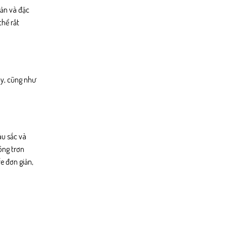
bản và đặc
thể rất
ậy, cũng như
àu sắc và
ông trơn
e đơn giản,