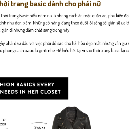
hời trang basic dành cho phái nữ
h thời trang Basic hiểu nôm na là phong cách ăn mặc quần áo, phụ kiện đơ
ính như đen, xám. Những cô nàng đang theo đuổi lối sống tối giản sẽ ưa 
ặc giản dị nhưng đậm chất sang trọng này.
 phải đau đầu với việc phối đồ sao cho hài hòa đẹp mắt, nhưng vẫn giữ s
 phong cách basic là gì rồi nhé. Để hiểu hết tại vì sao thời trang basic lại