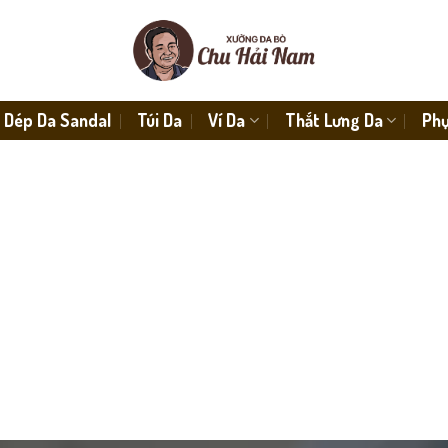
Dép Da Sandal
Túi Da
Ví Da
Thắt Lưng Da
Phụ