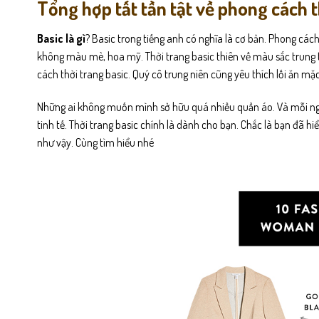
Tổng hợp tất tần tật về phong cách t
Basic là gì
? Basic trong tiếng anh có nghĩa là cơ bản. Phong các
không màu mè, hoa mỹ. Thời trang basic thiên về màu sắc trung t
cách thời trang basic. Quý cô trung niên cũng yêu thích lối ăn m
Những ai không muốn mình sở hữu quá nhiều quần áo. Và mỗi ngày
tinh tế. Thời trang basic chính là dành cho bạn. Chắc là bạn đã hiểu
như vậy. Cùng tìm hiểu nhé