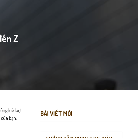
 đến Z
ông loè loẹt
BÀI VIẾT MỚI
n của bạn.