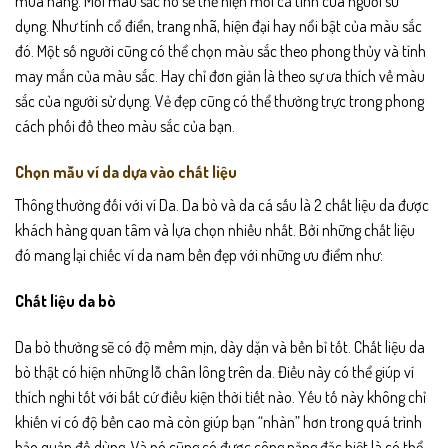
mua hàng. Mỗi màu sắc nó sẽ thể hiện mỗi cá tính của người sử
dụng. Như tính cổ điển, trang nhã, hiện đại hay nổi bật của màu sắc
đó. Một số người cũng có thể chọn màu sắc theo phong thủy và tính
may mắn của màu sắc. Hay chỉ đơn giản là theo sự ưa thích về màu
sắc của người sử dụng. Vẻ đẹp cũng có thể thường trực trong phong
cách phối đồ theo màu sắc của bạn.
Chọn mẫu ví da dựa vào chất liệu
Thông thường đối với ví Da. Da bò và da cá sấu là 2 chất liệu da được
khách hàng quan tâm và lựa chọn nhiều nhất. Bởi những chất liệu
đó mang lại chiếc ví da nam bền đẹp với những ưu điểm như:
Chất liệu da bò
Da bò thường sẽ có độ mềm mịn, dày dặn và bền bỉ tốt. Chất liệu da
bò thật có hiện những lỗ chân lông trên da. Điều này có thể giúp ví
thích nghi tốt với bất cứ điều kiện thời tiết nào. Yếu tố này không chỉ
khiến ví có độ bền cao mà còn giúp bạn “nhàn” hơn trong quá trình
bảo quản đồ dùng. Và nó cũng có được công năng đặc biệt là có thể