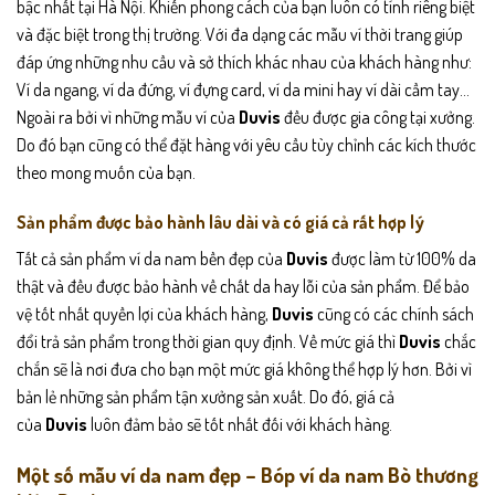
bậc nhất tại Hà Nội. Khiến phong cách của bạn luôn có tính riêng biệt
và đặc biệt trong thị trường. Với đa dạng các mẫu ví thời trang giúp
đáp ứng những nhu cầu và sở thích khác nhau của khách hàng như:
Ví da ngang, ví da đứng, ví đựng card, ví da mini hay ví dài cầm tay…
Ngoài ra bởi vì những mẫu ví của
Duvis
đều được gia công tại xưởng.
Do đó bạn cũng có thể đặt hàng với yêu cầu tùy chỉnh các kích thước
theo mong muốn của bạn.
Sản phẩm được bảo hành lâu dài và có giá cả rất hợp lý
Tất cả sản phẩm ví da nam bền đẹp của
Duvis
được làm từ 100% da
thật và đều được bảo hành về chất da hay lỗi của sản phẩm. Để bảo
vệ tốt nhất quyền lợi của khách hàng,
Duvis
cũng có các chính sách
đổi trả sản phẩm trong thời gian quy định. Về mức giá thì
Duvis
chắc
chắn sẽ là nơi đưa cho bạn một mức giá không thể hợp lý hơn. Bởi vì
bản lẻ những sản phẩm tận xưởng sản xuất. Do đó, giá cả
của
Duvis
luôn đảm bảo sẽ tốt nhất đối với khách hàng.
Một số mẫu ví da nam đẹp – Bóp ví da nam Bò thương