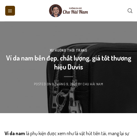
Skip
to
content
XU HƯỚNG THỜI TRANG
Ví da nam bền đẹp, chất lượng, giá tốt thương
hiệu Duvis
POSTED ON
9 THÁNG 9, 2022
BY
CHU HẢI NAM
Ví da nam
là phụ kiện được xem như là vật hút tiền tài, mang lại sự