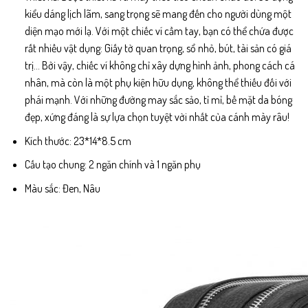
kiểu dáng lịch lãm, sang trọng sẽ mang đến cho người dùng một
diện mạo mới lạ. Với một chiếc ví cầm tay, bạn có thể chứa được
rất nhiều vật dụng: Giấy tờ quan trọng, sổ nhỏ, bút, tài sản có giá
trị… Bởi vậy, chiếc ví không chỉ xây dựng hình ảnh, phong cách cá
nhân, mà còn là một phụ kiện hữu dụng, không thể thiếu đối với
phái mạnh. Với những đường may sắc sảo, tỉ mỉ, bề mặt da bóng
đẹp, xứng đáng là sự lựa chọn tuyệt vời nhất của cánh mày râu!
Kích thước: 23*14*8.5 cm
Cấu tạo chung: 2 ngăn chính và 1 ngăn phụ
Màu sắc: Đen, Nâu