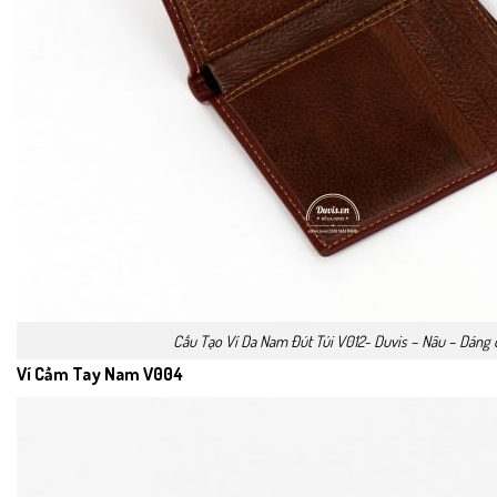
Cấu Tạo Ví Da Nam Đút Túi V012- Duvis – Nâu – Dáng
Ví Cầm Tay Nam V004