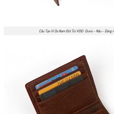
Cấu Tạo Ví Da Nam Đút Túi V012- Duvis – Nâu – Dáng 