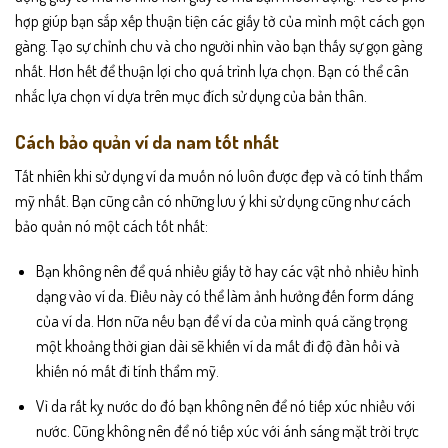
hợp giúp bạn sắp xếp thuận tiện các giấy tờ của mình một cách gọn
gàng. Tạo sự chỉnh chu và cho người nhìn vào bạn thấy sự gọn gàng
nhất. Hơn hết để thuận lợi cho quá trình lựa chọn. Bạn có thể cân
nhắc lựa chọn ví dựa trên mục đích sử dụng của bản thân.
Cách bảo quản ví da nam tốt nhất
Tất nhiên khi sử dụng ví da muốn nó luôn được đẹp và có tính thẩm
mỹ nhất. Bạn cũng cần có những lưu ý khi sử dụng cũng như cách
bảo quản nó một cách tốt nhất:
Bạn không nên để quá nhiều giấy tờ hay các vật nhỏ nhiều hình
dạng vào ví da. Điều này có thể làm ảnh hưởng đến form dáng
của ví da. Hơn nữa nếu bạn để ví da của mình quá căng trọng
một khoảng thời gian dài sẽ khiến ví da mất đi độ đàn hồi và
khiến nó mất đi tính thẩm mỹ.
Vì da rất kỵ nước do đó bạn không nên để nó tiếp xúc nhiều với
nước. Cũng không nên để nó tiếp xúc với ánh sáng mặt trời trực