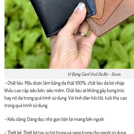
Ví Đựng Card Visit Da Bò – Duvis
– Chất liệu: Mẫu được làm bằng da thật 100%, chất liệu da bò nhập
khẩu cao cấp siêu bền, siêu mềm. Chất liệu sẽ không gây bong tróc
hay nổ da trong quá trình sử dụng. Với tính đàn hồi tốt, tuổi thọ cao
trong quá trình sử dụng
– Kiểu dáng: Dáng dọc nhỏ gọn tiện lợi mang bên người
– Thiết kế: Thiết kế tạo sự trẻ trung và sang trọng cho người sử dụng.