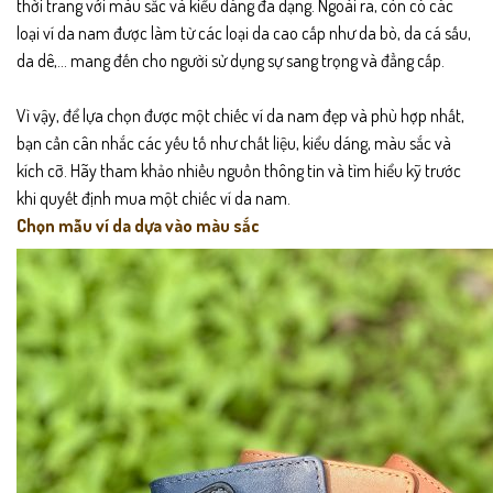
thời trang với màu sắc và kiểu dáng đa dạng. Ngoài ra, còn có các
loại ví da nam được làm từ các loại da cao cấp như da bò, da cá sấu,
da dê,… mang đến cho người sử dụng sự sang trọng và đẳng cấp.
Vì vậy, để lựa chọn được một chiếc ví da nam đẹp và phù hợp nhất,
bạn cần cân nhắc các yếu tố như chất liệu, kiểu dáng, màu sắc và
kích cỡ. Hãy tham khảo nhiều nguồn thông tin và tìm hiểu kỹ trước
khi quyết định mua một chiếc ví da nam.
Chọn mẫu ví da dựa vào màu sắc