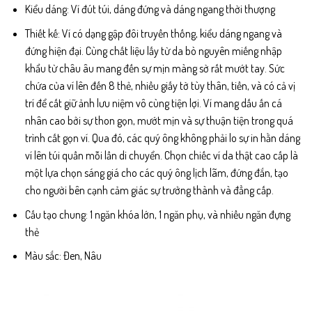
Kiểu dáng: Ví đút túi, dáng đứng và dáng ngang thời thượng
Thiết kế: Ví có dạng gập đôi truyền thống, kiểu dáng ngang và
đứng hiện đại. Cùng chất liệu lấy từ da bò nguyên miếng nhập
khẩu từ châu âu mang đến sự mịn màng sờ rất mướt tay. Sức
chứa của ví lên đến 8 thẻ, nhiều giấy tờ tùy thân, tiền, và có cả vị
trí để cất giữ ảnh lưu niệm vô cùng tiện lợi. Ví mang dấu ấn cá
nhân cao bởi sự thon gọn, mướt mịn và sự thuận tiện trong quá
trình cất gọn ví. Qua đó, các quý ông không phải lo sự in hằn dáng
ví lên túi quần mỗi lần di chuyển. Chọn chiếc ví da thật cao cấp là
một lựa chọn sáng giá cho các quý ông lịch lãm, đứng đắn, tạo
cho người bên cạnh cảm giác sự trưởng thành và đẳng cấp.
Cấu tạo chung: 1 ngăn khóa lớn, 1 ngăn phụ, và nhiều ngăn đựng
thẻ
Màu sắc: Đen, Nâu