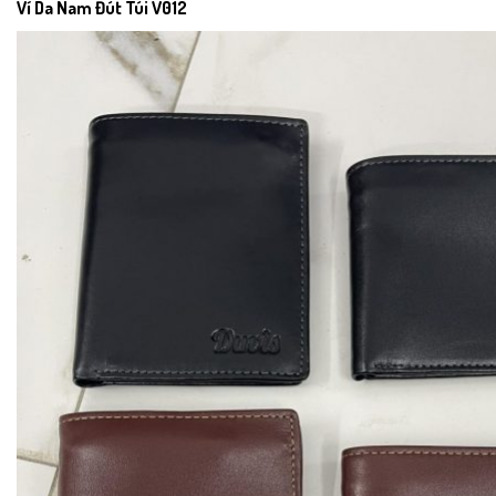
Ví Da Nam Đút Túi V012