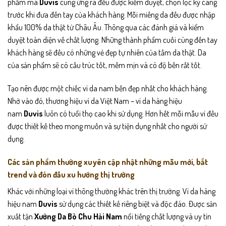
phẩm mà
Duvis
cung ứng ra đều được kiểm duyệt, chọn lọc kỹ càng
trước khi đưa đến tay của khách hàng. Mỗi miếng da đều được nhập
khẩu 100% da thật từ Châu Âu. Thông qua các đánh giá và kiểm
duyệt toàn diện về chất lượng. Những thành phẩm cuối cùng đến tay
khách hàng sẽ đều có những vẻ đẹp tự nhiên của tấm da thật. Da
của sản phẩm sẽ có cấu trúc tốt, mềm mịn và có độ bền rất tốt.
Tạo nên được một chiếc ví da nam bền đẹp nhất cho khách hàng.
Nhờ vào đó, thương hiệu ví da Việt Nam – ví da hàng hiệu
nam
Duvis
luôn có tuổi thọ cao khi sử dụng. Hơn hết mỗi
mẫu ví
đều
được thiết kế theo mong muốn và sự tiện dụng nhất cho người sử
dụng.
Các sản phẩm thường xuyên cập nhật những mẫu mới, bắt
trend và đón đầu xu hướng thị trường
Khác với những loại ví thông thường khác trên thị trường. Ví da hàng
hiệu nam
Duvis
sử dụng các thiết kế riêng biệt và độc đáo. Được sản
xuất tận
Xưởng Da Bò Chu Hải Nam
nổi tiếng chất lượng và uy tín