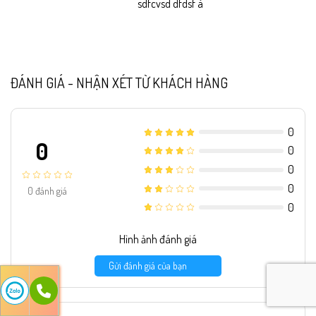
sdfcvsd dfdsf à
ĐÁNH GIÁ - NHẬN XÉT TỪ KHÁCH HÀNG
0
0
0
0
0
0
đánh giá
0
Hình ảnh đánh giá
Gửi đánh giá của bạn