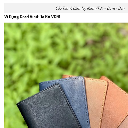
Cấu Tạo Ví Cầm Tay Nam VT04 – Duvis- Đen
Ví Đựng Card Visit Da Bò VC01