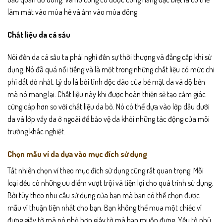
làm mát vào mùa hè và ấm vào mùa đông.
Chất liệu da cá sấu
Nói đến da cá sấu ta phải nghỉ đến sự thời thượng và đẳng cấp khi sử
dụng. Nó đã quá nổi tiếng và là một trong những chất liệu có mức chi
phí đắt đỏ nhất. Lý do là bởi tính độc đáo của bề mặt da và độ bền
mà nó mang lại. Chất liệu này khi được hoàn thiện sẽ tạo cảm giác
cứng cáp hơn so với chất liệu da bò. Nó có thể dựa vào lớp dầu dưới
da và lớp vẩy da ở ngoài để bảo vệ da khỏi những tác động của môi
trường khắc nghiệt.
Chọn mẫu ví da dựa vào mục đích sử dụng
Tất nhiên chọn ví theo mục đích sử dụng cũng rất quan trọng. Mỗi
loại đều có những ưu điểm vượt trội và tiện lợi cho quá trình sử dụng.
Bởi tùy theo nhu cầu sử dụng của bạn mà bạn có thể chọn được
mẫu ví thuận tiện nhất cho bạn. Bạn không thể mua một chiếc ví
đựng giấy tờ mà nó nhỏ hơn giấy tờ mà bạn muốn đựng. Yếu tố phù