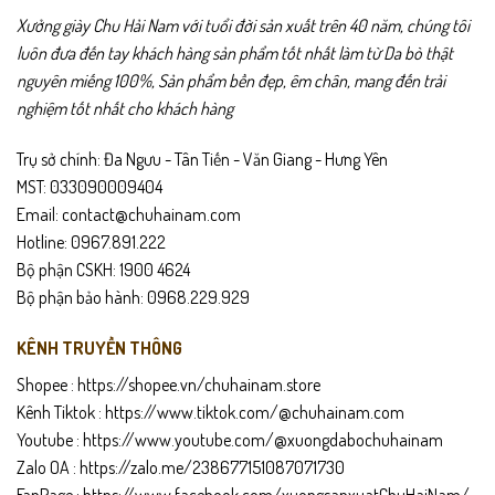
Xưởng giày Chu Hải Nam với tuổi đời sản xuất trên 40 năm, chúng tôi
luôn đưa đến tay khách hàng sản phẩm tốt nhất làm từ Da bò thật
nguyên miếng 100%, Sản phẩm bền đẹp, êm chân, mang đến trải
nghiệm tốt nhất cho khách hàng
Trụ sở chính: Đa Ngưu - Tân Tiến - Văn Giang - Hưng Yên
MST: 033090009404
Email: contact@chuhainam.com
Hotline: 0967.891.222
Bộ phận CSKH: 1900 4624
Bộ phận bảo hành: 0968.229.929
KÊNH TRUYỀN THÔNG
Shopee :
https://shopee.vn/chuhainam.store
Kênh Tiktok :
https://www.tiktok.com/@chuhainam.com
Youtube :
https://www.youtube.com/@xuongdabochuhainam
Zalo OA :
https://zalo.me/238677151087071730
FanPage :
https://www.facebook.com/xuongsanxuatChuHaiNam/