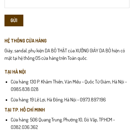
HỆ THỐNG CỬA HÀNG
Giày, sandal, phụ kiện DA BÒ THẬT của XƯỞNG GIÀY DA BÒ hiện có
mặt tại hệ thống 05 cửa hàng trên Toàn quốc.
TẠI HÀ NỘI
Cửa hàng: 130 P. Khâm Thiên, Văn Miếu - Quốc Tử Giám, Hà Nội -
0985.838.028
Cửa hàng: 19 Lê Lợi, Hà Đông, Hà Nội - 0973.897.196
TẠI TP. HỒ CHÍ MINH
Cửa hàng: 506 Quang Trung, Phường 10, Gò Vấp, TP.HCM -
0382.036.362