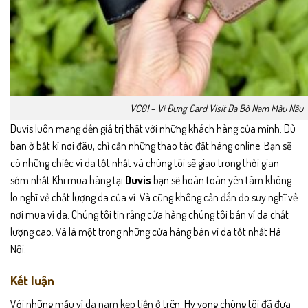
VC01 – Ví Đựng Card Visit Da Bò Nam Màu Nâu
Duvis luôn mang đến giá trị thật với những khách hàng của mình. Dù
ban ở bất kì nơi đâu, chỉ cần những thao tác đặt hàng online. Bạn sẽ
có những chiếc ví da tốt nhất và chúng tôi sẽ giao trong thời gian
sớm nhất Khi mua hàng tại
Duvis
bạn sẽ hoàn toàn yên tâm không
lo nghĩ về chất lượng da của ví. Và cũng không cần đắn đo suy nghĩ về
nơi mua ví da. Chúng tôi tin rằng cửa hàng chúng tôi bán ví da chất
lượng cao. Và là một trong những cửa hàng bán
ví da tốt nhất Hà
Nội
.
Kết luận
Với những mẫu ví da nam kẹp tiền ở trên. Hy vọng chúng tôi đã đưa