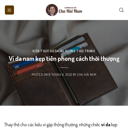
Skip
to
content
KIẾN THỨC ĐỒ DA
,
XU HƯỚNG THỜI TRANG
Ví da nam kẹp tiền phong cách thời thượng
POSTED ON
9 THÁNG 9, 2022
BY
CHU HẢI NAM
Thay thế cho các kiểu ví gập thông thường, những chiếc
ví da
kẹp