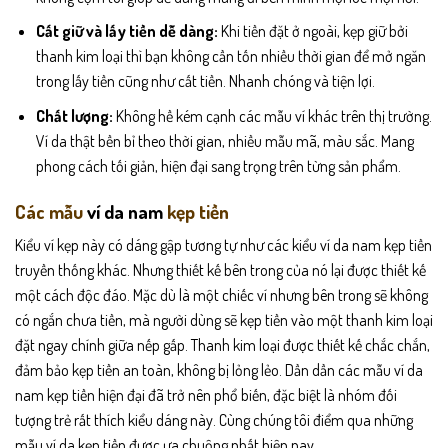
Cất giữ và lấy tiền dễ dàng:
Khi tiền đặt ở ngoài, kẹp giữ bởi
thanh kim loại thì bạn không cần tốn nhiều thời gian để mở ngăn
trong lấy tiền cũng như cất tiền. Nhanh chóng và tiện lợi.
Chất lượng:
Không hề kém cạnh các mẫu ví khác trên thị trường.
Ví da thật bền bỉ theo thời gian, nhiều mẫu mã, màu sắc. Mang
phong cách tối giản, hiện đại sang trọng trên từng sản phẩm.
Các mẫu
ví da nam
kẹp tiền
Kiểu ví kẹp này có dáng gập tương tự như các kiểu ví da nam kẹp tiền
truyền thống khác. Nhưng thiết kế bên trong của nó lại được thiết kế
một cách độc đáo. Mặc dù là một chiếc ví nhưng bên trong sẽ không
có ngắn chưa tiền, mà người dùng sẽ kẹp tiền vào một thanh kim loại
đặt ngay chính giữa nếp gấp. Thanh kim loại được thiết kế chắc chắn,
đảm bảo kẹp tiền an toàn, không bị lỏng lẻo. Dần dần các mẫu ví da
nam kẹp tiền hiện đại đã trở nên phổ biến, đặc biệt là nhóm đối
tượng trẻ rất thích kiểu dáng này. Cùng chúng tôi điểm qua những
mẫu ví da kẹp tiền được ưa chuộng nhất hiện nay.