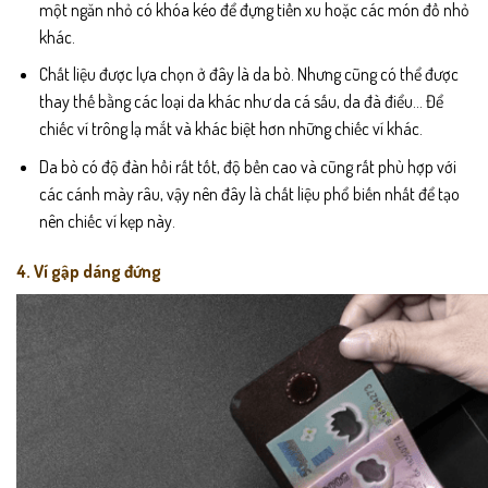
một ngăn nhỏ có khóa kéo để đựng tiền xu hoặc các món đồ nhỏ
khác.
Chất liệu được lựa chọn ở đây là da bò. Nhưng cũng có thể được
thay thế bằng các loại da khác như da cá sấu, da đà điểu… Để
chiếc ví trông lạ mắt và khác biệt hơn những chiếc ví khác.
Da bò có độ đàn hồi rất tốt, độ bền cao và cũng rất phù hợp với
các cánh mày râu, vậy nên đây là chất liệu phổ biến nhất để tạo
nên chiếc ví kẹp này.
4. Ví gập dáng đứng