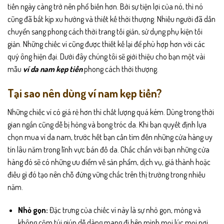
tiền ngày càng trở nên phổ biến hơn. Bởi sự tiện lợi của nó, thì nó
cũng đã bắt kịp xu hướng và thiết kế thời thượng. Nhiều người đã dần
chuyển sang phong cách thời trang tối giản, sử dụng phụ kiện tối
giản. Những chiếc ví cũng được thiết kế lại để phù hợp hơn với các
quý ông hiện đại. Dưới đây chúng tôi sẽ giới thiệu cho bạn một vài
mẫu
ví da nam kẹp tiền
phong cách thời thượng.
Tại sao nên dùng ví nam kẹp tiền?
Những chiếc ví có giá rẻ hơn thì chất lượng quá kém. Dùng trong thời
gian ngắn cũng dễ bị hỏng và bong tróc da. Khi bạn quyết định lựa
chọn mua ví da nam, trước hết bạn cần tìm đến những cửa hàng uy
tín lâu năm trong lĩnh vực bán đồ da. Chắc chắn với bạn những cửa
hàng đó sẽ có những ưu điểm về sản phẩm, dịch vụ, giá thành hoặc
điều gì đó tạo nên chỗ đứng vững chắc trên thị trường trong nhiều
năm.
Nhỏ gọn:
Đặc trưng của chiếc ví này là sự nhỏ gọn, mỏng và
không cộm túi giúp dễ dàng mang đi bên mình mọi lúc mọi nơi.