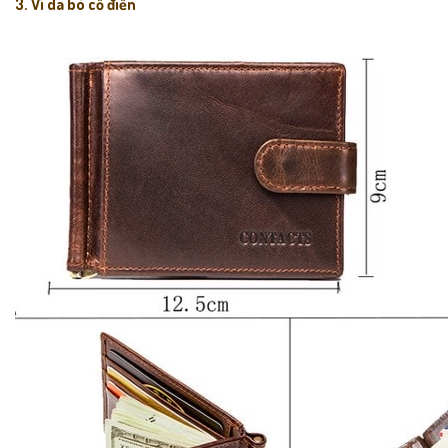
3. Ví da bò cổ điển