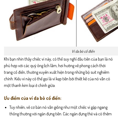
Ví da bò cổ điển
Khi bạn nhìn thấy chiếc ví này, có thể suy nghĩ đầu tiên của bạn là nó
phù hợp với các quý ông lịch lãm, hơi hướng về phong cách thời
trang cổ điển, thường xuyên xuất hiện trong những bộ suit nghiêm
chỉnh. Kiểu ví này có thể gọi là ví kẹp tiền bởi thiết kế của nó vẫn có
một thanh kim loại ở chính giữa.
Ưu điểm của ví da bò cổ điển:
Tuy nhiên, về cơ bản nó vẫn giống như một chiếc ví gập ngang
thông thường với ngăn đựng tiền. Các ngăn đựng thẻ và có thêm