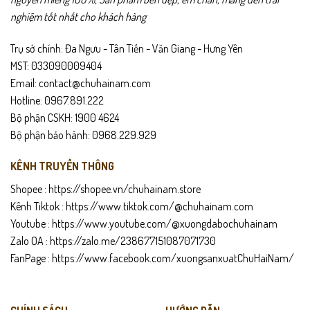
nghiệm tốt nhất cho khách hàng
Trụ sở chính: Đa Ngưu - Tân Tiến - Văn Giang - Hưng Yên
MST: 033090009404
Email: contact@chuhainam.com
Hotline: 0967.891.222
Bộ phận CSKH: 1900 4624
Bộ phận bảo hành: 0968.229.929
KÊNH TRUYỀN THÔNG
Shopee :
https://shopee.vn/chuhainam.store
Kênh Tiktok :
https://www.tiktok.com/@chuhainam.com
Youtube :
https://www.youtube.com/@xuongdabochuhainam
Zalo OA :
https://zalo.me/238677151087071730
FanPage :
https://www.facebook.com/xuongsanxuatChuHaiNam/