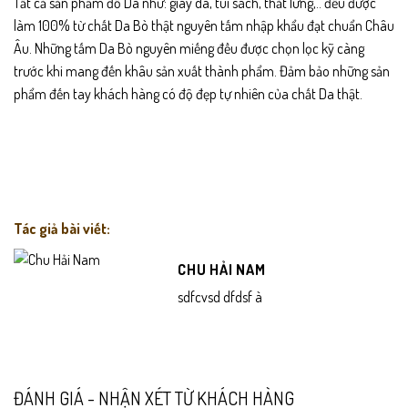
Tất cả sản phẩm đồ Da như: giày da, túi sách, thắt lưng,.. đều được
làm 100% từ chất Da Bò thật nguyên tấm nhập khẩu đạt chuẩn Châu
Âu. Những tấm Da Bò nguyên miếng đều được chọn lọc kỹ càng
trước khi mang đến khâu sản xuất thành phẩm. Đảm bảo những sản
phẩm đến tay khách hàng có độ đẹp tự nhiên của chất Da thật.
Tác giả bài viết:
CHU HẢI NAM
sdfcvsd dfdsf à
ĐÁNH GIÁ - NHẬN XÉT TỪ KHÁCH HÀNG