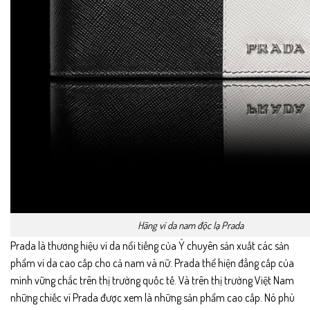
Hãng ví da nam độc lạ Prada
Prada là thương hiệu ví da nổi tiếng của Ý chuyên sản xuất các sản
phẩm ví da cao cấp cho cả nam và nữ. Prada thể hiện đẳng cấp của
mình vững chắc trên thị trường quốc tế. Và trên thị trường Việt Nam
những chiếc ví Prada được xem là những sản phẩm cao cấp. Nó phù