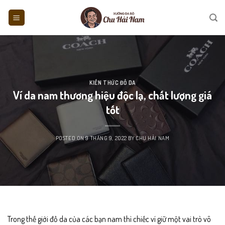
Skip
to
content
KIẾN THỨC ĐỒ DA
Ví da nam thương hiệu độc lạ, chất lượng giá
tốt
POSTED ON
9 THÁNG 9, 2022
BY
CHU HẢI NAM
Trong thế giới đồ da của các bạn nam thì chiếc ví giữ một vai trò vô