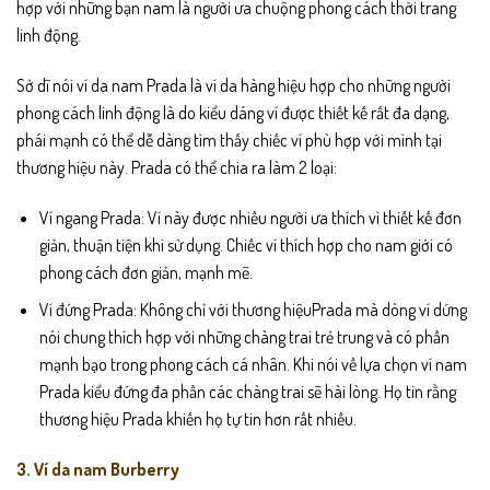
hợp với những bạn nam là người ưa chuộng phong cách thời trang
linh động.
Sở dĩ nói ví da nam Prada là ví da hàng hiệu hợp cho những người
phong cách linh động là do kiểu dáng ví được thiết kế rất đa dạng,
phái mạnh có thể dễ dàng tìm thấy chiếc ví phù hợp với mình tại
thương hiệu này. Prada có thể chia ra làm 2 loại:
Ví ngang Prada: Ví này được nhiều người ưa thích vì thiết kế đơn
giản, thuận tiện khi sử dụng. Chiếc ví thích hợp cho nam giới có
phong cách đơn giản, mạnh mẽ.
Ví đứng Prada: Không chỉ với thương hiệuPrada mà dòng ví dứng
nói chung thích hợp với những chàng trai trẻ trung và có phần
mạnh bạo trong phong cách cá nhân. Khi nói về lựa chọn ví nam
Prada kiểu đứng đa phần các chàng trai sẽ hài lòng. Họ tin rằng
thương hiệu Prada khiến họ tự tin hơn rất nhiều.
3. Ví da nam Burberry