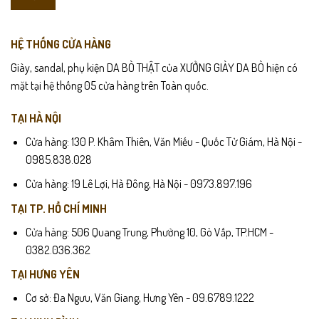
HỆ THỐNG CỬA HÀNG
Giày, sandal, phụ kiện DA BÒ THẬT của XƯỞNG GIÀY DA BÒ hiện có
mặt tại hệ thống 05 cửa hàng trên Toàn quốc.
TẠI HÀ NỘI
Cửa hàng: 130 P. Khâm Thiên, Văn Miếu - Quốc Tử Giám, Hà Nội -
0985.838.028
Cửa hàng: 19 Lê Lợi, Hà Đông, Hà Nội - 0973.897.196
TẠI TP. HỒ CHÍ MINH
Cửa hàng: 506 Quang Trung, Phường 10, Gò Vấp, TP.HCM -
0382.036.362
TẠI HƯNG YÊN
Cơ sở: Đa Ngưu, Văn Giang, Hưng Yên - 09.6789.1222