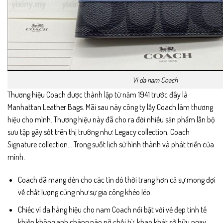
Ví da nam Coach
Thương hiệu Coach được thành lập từ năm 1941 trước đây là
Manhattan Leather Bags. Mãi sau này công ty lấy Coach làm thương
hiệu cho mình. Thương hiệu này đã cho ra đời nhiều sản phẩm lẫn bộ
sưu tập gây sốt trên thị trường như: Legacy collection, Coach
Signature collection… Trong suốt lịch sử hình thành và phát triển của
mình.
Coach đã mang đến cho các tín đồ thời trang hơn cả sự mong đợi
về chất lượng cũng như sự gia công khéo léo.
Chiếc ví da hàng hiệu cho nam Coach nổi bật với vẻ đẹp tinh tế
khiến không anh chàng nào nỡ chối từ, khao khát sở hữu ngay