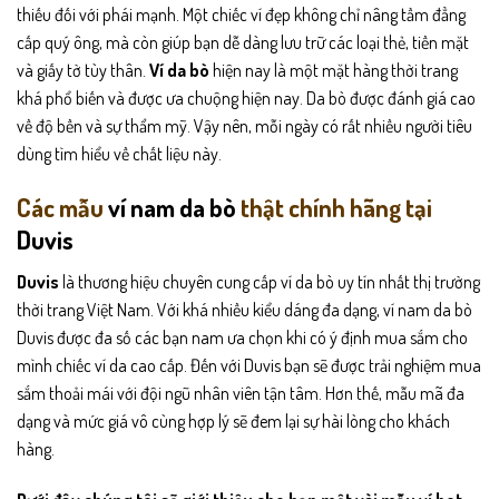
thiếu đối với phái mạnh. Một chiếc ví đẹp không chỉ nâng tầm đẳng
cấp quý ông, mà còn giúp bạn dễ dàng lưu trữ các loại thẻ, tiền mặt
và giấy tờ tùy thân.
Ví da bò
hiện nay là một mặt hàng thời trang
khá phổ biến và được ưa chuộng hiện nay. Da bò được đánh giá cao
về độ bền và sự thẩm mỹ. Vậy nên, mỗi ngày có rất nhiều người tiêu
dùng tìm hiểu về chất liệu này.
Các mẫu
ví nam da bò
thật chính hãng tại
Duvis
Duvis
là thương hiệu chuyên cung cấp ví da bò uy tín nhất thị trường
thời trang Việt Nam. Với khá nhiều kiểu dáng đa dạng, ví nam da bò
Duvis được đa số các bạn nam ưa chọn khi có ý định mua sắm cho
mình chiếc ví da cao cấp. Đến với Duvis bạn sẽ được trải nghiệm mua
sắm thoải mái với đội ngũ nhân viên tận tâm. Hơn thế, mẫu mã đa
dạng và mức giá vô cùng hợp lý sẽ đem lại sự hài lòng cho khách
hàng.