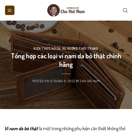
Skip
to
content
KIẾN THỨC ĐỒ DA
,
XU HƯỚNG THỜI TRANG
Tổng hợp các loại ví nam da bò thật chính
hãng
POSTED ON
12 THÁNG 9, 2022
BY
CHU HẢI NAM
Ví nam da bò thật
là một trong những phụ kiện cần thiết không thể