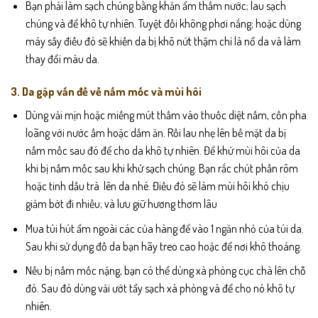
Bạn phải làm sạch chúng bằng khăn ẩm thấm nước; lau sạch
chúng và để khô tự nhiên. Tuyệt đối không phơi nắng; hoặc dùng
máy sấy điều đó sẽ khiến da bị khô nứt thậm chí là nổ da và làm
thay đổi màu da.
3. Da gặp vấn đề về nấm mốc và mùi hôi
Dùng vải mịn hoặc miếng mút thấm vào thuốc diệt nấm, cồn pha
loãng với nước ấm hoặc dấm ăn. Rồi lau nhẹ lên bề mặt da bị
nấm mốc sau đó để cho da khô tự nhiên. Để khử mùi hôi của da
khi bị nấm mốc sau khi khử sạch chúng. Bạn rắc chút phấn rôm
hoặc tinh dầu trà lên da nhé. Điều đó sẽ làm mùi hôi khó chịu
giảm bớt đi nhiều; và lưu giữ hương thơm lâu
Mua túi hút ẩm ngoài các của hàng để vào 1 ngăn nhỏ của túi da.
Sau khi sử dụng đồ da bạn hãy treo cao hoặc để nơi khô thoáng.
Nếu bị nấm mốc nặng, bạn có thể dùng xà phòng cục chà lên chỗ
đó. Sau đó dùng vải ướt tẩy sạch xà phòng và để cho nó khô tự
nhiên.