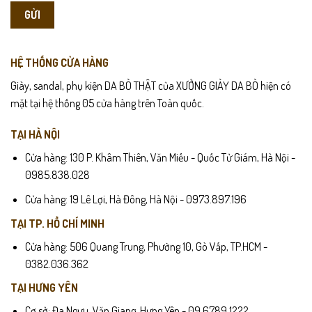
HỆ THỐNG CỬA HÀNG
Giày, sandal, phụ kiện DA BÒ THẬT của XƯỞNG GIÀY DA BÒ hiện có
mặt tại hệ thống 05 cửa hàng trên Toàn quốc.
TẠI HÀ NỘI
Cửa hàng: 130 P. Khâm Thiên, Văn Miếu - Quốc Tử Giám, Hà Nội -
0985.838.028
Cửa hàng: 19 Lê Lợi, Hà Đông, Hà Nội - 0973.897.196
TẠI TP. HỒ CHÍ MINH
Cửa hàng: 506 Quang Trung, Phường 10, Gò Vấp, TP.HCM -
0382.036.362
TẠI HƯNG YÊN
Cơ sở: Đa Ngưu, Văn Giang, Hưng Yên - 09.6789.1222