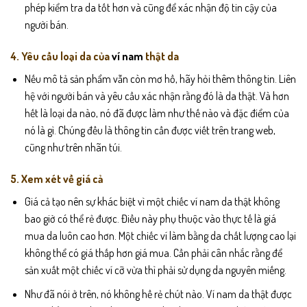
phép kiểm tra da tốt hơn và cũng để xác nhận độ tin cậy của
người bán.
4. Yêu cầu loại da của
ví nam
thật da
Nếu mô tả sản phẩm vẫn còn mơ hồ, hãy hỏi thêm thông tin. Liên
hệ với người bán và yêu cầu xác nhận rằng đó là da thật. Và hơn
hết là loại da nào, nó đã được làm như thế nào và đặc điểm của
nó là gì. Chúng đều là thông tin cần được viết trên trang web,
cũng như trên nhãn túi.
5. Xem xét về giá cả
Giá cả tạo nên sự khác biệt vì một chiếc ví nam da thật không
bao giờ có thể rẻ được. Điều này phụ thuộc vào thực tế là giá
mua da luôn cao hơn. Một chiếc ví làm bằng da chất lượng cao lại
không thể có giá thấp hơn giá mua. Cần phải cân nhắc rằng để
sản xuất một chiếc ví cỡ vừa thì phải sử dụng da nguyên miếng.
Như đã nói ở trên, nó không hề rẻ chút nào. Ví nam da thật được