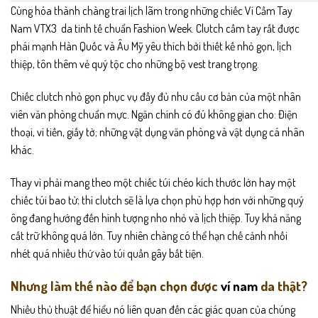
Cùng hóa thành chàng trai lịch lãm trong những chiếc Ví Cầm Tay
Nam VTX3 da tinh tế chuẩn Fashion Week. Clutch cầm tay rất được
phái mạnh Hàn Quốc và Âu Mỹ yêu thích bởi thiết kế nhỏ gọn, lịch
thiệp, tôn thêm vẻ quý tộc cho những bộ vest trang trọng.
Chiếc clutch nhỏ gọn phục vụ đầy đủ nhu cầu cơ bản của một nhân
viên văn phòng chuẩn mực. Ngăn chính có đú không gian cho: Điện
thoại, ví tiền, giấy tờ; những vật dụng văn phòng và vật dụng cá nhân
khác.
Thay vì phải mang theo một chiếc túi chéo kích thước lớn hay một
chiếc túi bao tử; thì clutch sẽ là lựa chọn phù hợp hơn với những quý
ông đang hướng đến hình tượng nho nhỏ và lịch thiệp. Tuy khả năng
cất trữ không quá lớn. Tuy nhiên chàng có thể hạn chế cảnh nhồi
nhét quá nhiều thứ vào túi quần gây bất tiện.
Nhưng làm thế nào để bạn chọn được
ví nam
da thật?
Nhiều thủ thuật để hiểu nó liên quan đến các giác quan của chúng