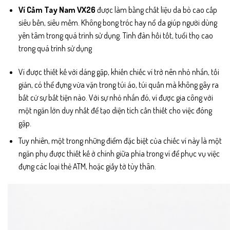
Ví Cầm Tay Nam VX26
được làm bằng chất liệu da bò cao cấp
siêu bền, siêu mềm. Không bong tróc hay nổ da giúp người dùng
yên tâm trong quá trình sử dụng. Tính đàn hồi tốt, tuổi thọ cao
trong quá trình sử dụng
Ví được thiết kế với dáng gập, khiến chiếc ví trở nên nhỏ nhắn, tối
giản, có thể đựng vừa vặn trong túi áo, túi quần mà không gây ra
bất cứ sự bất tiện nào. Với sự nhỏ nhắn đó, ví được gia công với
một ngăn lớn duy nhất để tạo diện tích cần thiết cho việc đóng
gập.
Tuy nhiên, một trong những điểm đặc biệt của chiếc ví này là một
ngăn phụ được thiết kế ở chính giữa phía trong ví để phục vụ việc
đựng các loại thẻ ATM, hoặc giấy tờ tùy thân.