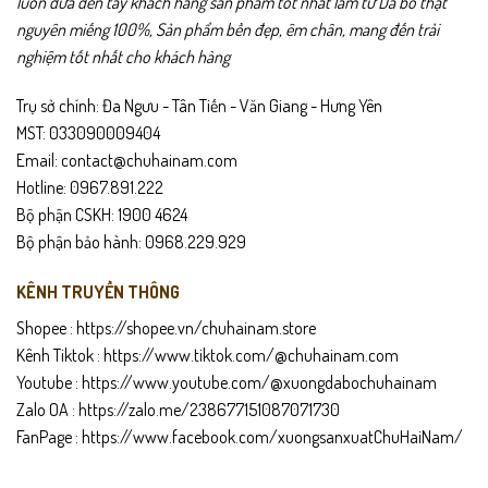
luôn đưa đến tay khách hàng sản phẩm tốt nhất làm từ Da bò thật
nguyên miếng 100%, Sản phẩm bền đẹp, êm chân, mang đến trải
nghiệm tốt nhất cho khách hàng
Trụ sở chính: Đa Ngưu - Tân Tiến - Văn Giang - Hưng Yên
MST: 033090009404
Email: contact@chuhainam.com
Hotline: 0967.891.222
Bộ phận CSKH: 1900 4624
Bộ phận bảo hành: 0968.229.929
KÊNH TRUYỀN THÔNG
Shopee :
https://shopee.vn/chuhainam.store
Kênh Tiktok :
https://www.tiktok.com/@chuhainam.com
Youtube :
https://www.youtube.com/@xuongdabochuhainam
Zalo OA :
https://zalo.me/238677151087071730
FanPage :
https://www.facebook.com/xuongsanxuatChuHaiNam/