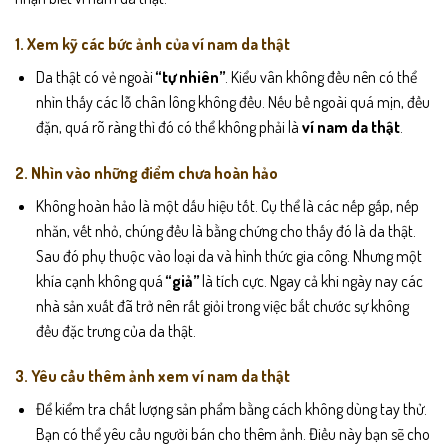
1. Xem kỹ các bức ảnh của ví nam da thật
Da thật có vẻ ngoài
“tự nhiên”
. Kiểu vân không đều nên có thể
nhìn thấy các lỗ chân lông không đều. Nếu bề ngoài quá mịn, đều
đặn, quá rõ ràng thì đó có thể không phải là
ví nam da thật
.
2. Nhìn vào những điểm chưa hoàn hảo
Không hoàn hảo là một dấu hiệu tốt. Cụ thể là các nếp gấp, nếp
nhăn, vết nhỏ, chúng đều là bằng chứng cho thấy đó là da thật.
Sau đó phụ thuộc vào loại da và hình thức gia công. Nhưng một
khía cạnh không quá
“giả”
là tích cực. Ngay cả khi ngày nay các
nhà sản xuất đã trở nên rất giỏi trong việc bắt chước sự không
đều đặc trưng của da thật.
3. Yêu cầu thêm ảnh xem ví nam da thật
Để kiểm tra chất lượng sản phẩm bằng cách không dùng tay thử.
Bạn có thể yêu cầu người bán cho thêm ảnh. Điều này bạn sẽ cho