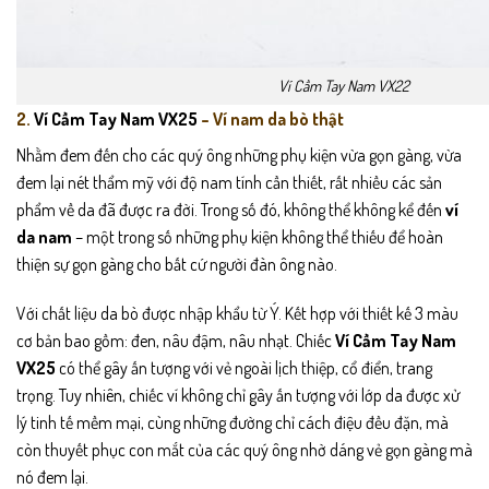
Ví Cầm Tay Nam VX22
2.
Ví Cầm Tay Nam VX25
– Ví nam da bò thật
Nhằm đem đến cho các quý ông những phụ kiện vừa gọn gàng, vừa
đem lại nét thẩm mỹ với độ nam tính cần thiết, rất nhiều các sản
phẩm về da đã được ra đời. Trong số đó, không thể không kể đến
ví
da nam
– một trong số những phụ kiện không thể thiếu để hoàn
thiện sự gọn gàng cho bất cứ người đàn ông nào.
Với chất liệu da bò được nhập khẩu từ Ý. Kết hợp với thiết kế 3 màu
cơ bản bao gồm: đen, nâu đậm, nâu nhạt. Chiếc
Ví Cầm Tay Nam
VX25
có thể gây ấn tượng với vẻ ngoài lịch thiệp, cổ điển, trang
trọng. Tuy nhiên, chiếc ví không chỉ gây ấn tượng với lớp da được xử
lý tinh tế mềm mại, cùng những đường chỉ cách điệu đều đặn, mà
còn thuyết phục con mắt của các quý ông nhờ dáng vẻ gọn gàng mà
nó đem lại.