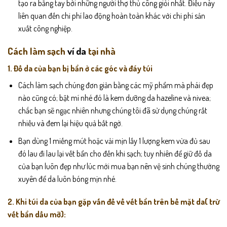
tạo ra bằng tay bởi những người thợ thủ công giỏi nhất. Điều này
liên quan đến chi phí lao động hoàn toàn khác với chi phí sản
xuất công nghiệp.
Cách làm sạch
ví da
tại nhà
1. Đồ da của bạn bị bẩn ở các góc và đáy túi
Cách làm sạch chúng đơn giản bằng các mỹ phẩm mà phái đẹp
nào cũng có; bật mí nhé đó là kem dưỡng da hazeline và nivea;
chắc bạn sẽ ngạc nhiên nhưng chúng tôi đã sử dụng chúng rất
nhiều và đem lại hiệu quả bất ngờ.
Bạn dùng 1 miếng mút hoặc vải mịn lấy 1 lượng kem vừa đủ sau
đó lau đi lau lại vết bẩn cho đến khi sạch; tuy nhiên để giữ đồ da
của bạn luôn đẹp như lúc mới mua bạn nên vệ sinh chúng thường
xuyên để da luôn bóng mịn nhé.
2. Khi túi da của bạn gặp vấn đề về vết bẩn trên bề mặt da( trừ
vết bẩn dầu mỡ):