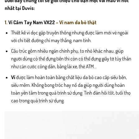
Dưới đây chúng tôi sẽ giới thiệu cho bạn một vài mẫu ví hot
nhất tại Duvis:
1.
Ví Cầm Tay Nam VX22
– Ví nam da bò thật
Thiết kế ví dọc gập truyền thống nhưng được làm mới vẻ ngoài
với chi tiết đường chỉ may thẳng, nam tính.
Cấu trúc gồm nhiều ngăn chính phụ, to nhỏ khác nhau, giúp
người dùng có thể đựng tiền thì còn có thể đựng giấy tờ tùy thân
như căn cước công dân, bằng lái xe, thẻ ATM…
Ví
được làm hoàn toàn bằng chất liệu da bò cao cấp siêu bền,
siêu mềm. Không bong tróc hay nổ da giúp người dùng hoàn
toàn yên tâm trong quá trình sử dụng. Tính đàn hồi tốt, tuổi thọ
cao trong quá trình sử dụng.