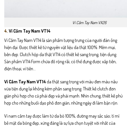
Ví Cầm Tay Nam VX26
4.
Ví Cầm Tay Nam VT14
Ví Cầm Tay Nam VT14 là sản phẩm tượng trưng của người đàn ông
hiện đại. Được thiết kế từ nguyên vật liệu da thật 100%. Mềm mại,
bền đẹp. Clutch hộp da thật VT14 có thiết kế sang trọng, tiện dụng.
Sản phẩm VT14 Form chứa đồ rộng rãi, có thể đựng được xấp tiền,
điện thoại, ví tiền…
Ví Cầm Tay Nam VT14
da thật sang trọng với màu đen màu nâu
vừa tiện dụng lại không kém phần sang trọng. Thiết kế clutch đơn
giản phù hợp cho cả phái đẹp và phái mạnh. Nhìn chung, thiết kế phù
hợp cho những buổi dạo phố đơn giản, những ngày đi làm bận rộn.
Ví nam cầm tay được làm từ da bò 100%, đường may sắc sảo; tỉ mỉ
bề mặt da bóng đẹp, xứng đáng là sự lựa chọn tuyệt vời nhất của