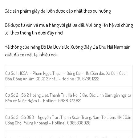
Các sản phẩm giày da luôn được cập nhật theo xu hướng
Để được tư vấn và mua hàng với giá ưa đãi. Vui lòng liên hệ với chúng
tôi theo thông tin dưới đây nhé!
Hệ thống cửa hàng Đồ Da Duvis Do Xưởng Giày Da Chu Hải Nam sản
xuất đã có mặt tại nhiều nơi :
Cơ Sở 1 : 105A1 – Phạm Ngọc Thạch – Đống Đa – HN (Gần đầu Xã Đàn, Cách
Đồn Công An làm CCCD 3 nhà ) – Hotline : 09.6789.1222
Cơ Sở 2 : Số 2 Hoàng Liệt, Thanh Trì , Hà Nội ( Khu Bắc Linh Đàm, gần ngã tư
Bến xe Nước Ngầm ) – Hotline : 0988.322.821
Cơ Sở 3 : Số 388 – Nguyễn Trãi , Thanh Xuân Trung, Nam Từ Liêm, HN ( Gần
Cổng Chợ Phùng Khoang) – Hotline : 0985838028