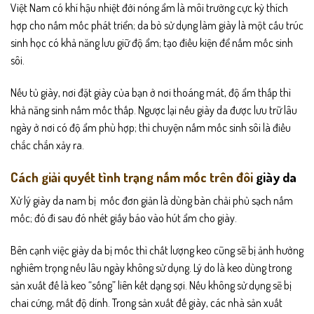
Việt Nam có khí hậu nhiệt đới nóng ẩm là môi trường cực kỳ thích
hợp cho nấm mốc phát triển; da bò sử dụng làm giày là một cấu trúc
sinh học có khả năng lưu giữ độ ẩm; tạo điều kiện để nấm mốc sinh
sôi.
Nếu tủ giày, nơi đặt giày của bạn ở nơi thoáng mát, độ ẩm thấp thì
khả năng sinh nấm mốc thấp. Ngược lại nếu giày da được lưu trữ lâu
ngày ở nơi có độ ẩm phù hợp; thì chuyện nấm mốc sinh sôi là điều
chắc chắn xảy ra.
Cách giải quyết tình trạng nấm mốc trên đôi
giày da
Xử lý giày da nam bị mốc đơn giản là dùng bàn chải phủ sạch nấm
mốc; đó đi sau đó nhét giấy báo vào hút ẩm cho giày.
Bên cạnh việc giày da bị mốc thì chất lượng keo cũng sẽ bị ảnh hưởng
nghiêm trọng nếu lâu ngày không sử dụng. Lý do là keo dùng trong
sản xuất đế là keo “sống” liên kết dạng sợi. Nếu không sử dụng sẽ bị
chai cứng, mất độ dính. Trong sản xuất đế giày, các nhà sản xuất