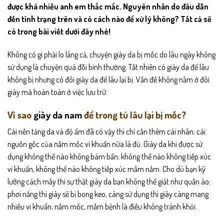
được khá nhiều anh em thắc mắc. Nguyên nhân do đâu dẫn
đến tình trạng trên và có cách nào để xử lý không? Tất cả sẽ
có trong bài viết dưới đây nhé!
Không có gì phải lo lắng cả, chuyện giày da bị mốc do lâu ngày không
sử dụng là chuyện quá đỗi bình thường. Tất nhiên có giày da để lâu
không bị nhưng có đôi giày da để lâu lại bị. Vấn đề không nằm ở đôi
giày mà hoàn toàn ở việc lưu trữ.
Vì sao
giày da nam
để trong tủ lâu lại bị mốc?
Cái nền tảng da và độ ẩm đã có vậy thì chỉ cần thêm cái nhân; cái
nguồn gốc của nấm mốc vi khuẩn nữa là đủ. Giày da khi được sử
dụng không thể nào không bám bẩn; không thể nào không tiếp xúc
vi khuẩn, không thể nào không tiếp xúc mầm nấm. Cho dù bạn kỹ
lưỡng cách mấy thì sự thật giày da bạn không thể giặt như quần áo;
phơi nắng thì giày sẽ bị bong keo, càng sử dụng thì giày càng mang
nhiều vi khuẩn; nấm mốc, mầm bệnh là điều không tránh khỏi.