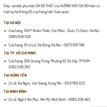
Giày, sandal, phụ kiện DA BÒ THẬT của XƯỞNG GIÀY DA BÒ hiện có
mặt tại hệ thống 05 cửa hàng trên Toàn quốc.
TẠI HÀ NỘI
Cửa hàng: 130 P. Khâm Thiên, Văn Miếu - Quốc Tử Giám, Hà Nội -
0985.838.028
Cửa hàng: 19 Lê Lợi, Hà Đông, Hà Nội - 0973.897.196
TẠI TP. HỒ CHÍ MINH
Cửa hàng: 506 Quang Trung, Phường 10, Gò Vấp, TP.HCM -
0382.036.362
TẠI HƯNG YÊN
Cơ sở: Đa Ngưu, Văn Giang, Hưng Yên - 09.6789.1222
TẠI NINH BÌNH
Cơ sở: Ngã 4 Yên Mạc, Yên Mô, Ninh Bình - 0985.208.463