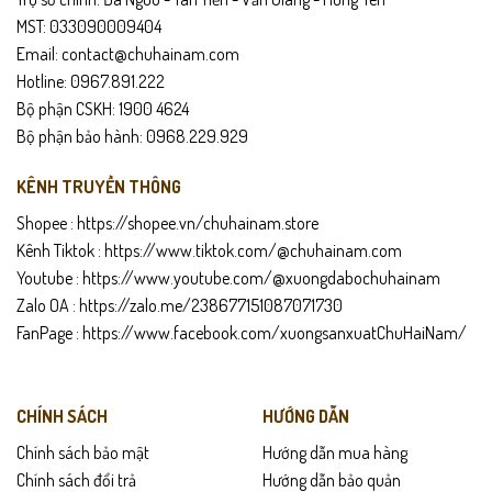
MST: 033090009404
Email: contact@chuhainam.com
Hotline: 0967.891.222
Bộ phận CSKH: 1900 4624
Bộ phận bảo hành: 0968.229.929
KÊNH TRUYỀN THÔNG
Shopee :
https://shopee.vn/chuhainam.store
Kênh Tiktok :
https://www.tiktok.com/@chuhainam.com
Youtube :
https://www.youtube.com/@xuongdabochuhainam
Zalo OA :
https://zalo.me/238677151087071730
FanPage :
https://www.facebook.com/xuongsanxuatChuHaiNam/
CHÍNH SÁCH
HƯỚNG DẪN
Chính sách bảo mật
Hướng dẫn mua hàng
Chính sách đổi trả
Hướng dẫn bảo quản