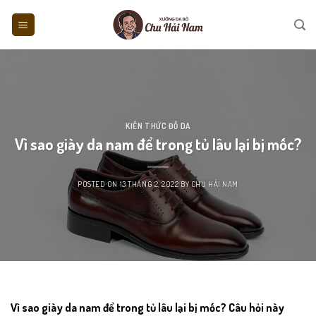
Skip
to
content
KIẾN THỨC ĐỒ DA
Vì sao giày da nam để trong tủ lâu lại bị mốc?
POSTED ON
13 THÁNG 2, 2022
BY
CHU HẢI NAM
Vì sao giày da nam để trong tủ lâu lại bị mốc?
Câu hỏi này