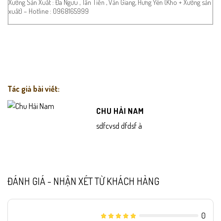
Xưởng Sản Xuất : Đa Ngưu , Tân Tiến , Văn Giang, Hưng Yên (Kho + Xưởng sản
xuất) – Hotline : 0968165999
Tác giả bài viết:
CHU HẢI NAM
sdfcvsd dfdsf à
ĐÁNH GIÁ - NHẬN XÉT TỪ KHÁCH HÀNG
0