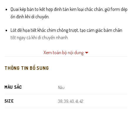
Quai kép bản to kết hợp đinh tán kim loại chắc chắn, giữ form dép
ổn định khi di chuyển.
Lót đế họa tiết khắc chìm chống trượt, tạo cảm giác bám chân
tốt ngay cả khi di chuyển nhanh.
Đế PU siêu nhẹ, êm, hạn chế mỏi bàn chân khi đi lâu – phù hợp cả
Xem toàn bộ nội dung
người lớn tuổi.
THÔNG TIN BỔ SUNG
Màu nâu đặc trưng, dễ phối đồ và mang lại vẻ lịch lãm, trưởng
thành.
MÀU SẮC
Nâu
SIZE
38, 39, 40, 41, 42