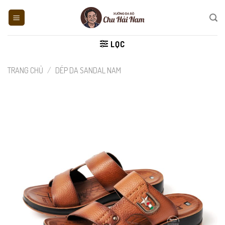
Skip
to
content
LỌC
TRANG CHỦ
/
DÉP DA SANDAL NAM