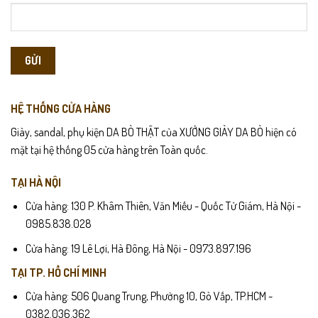
HỆ THỐNG CỬA HÀNG
Giày, sandal, phụ kiện DA BÒ THẬT của XƯỞNG GIÀY DA BÒ hiện có
mặt tại hệ thống 05 cửa hàng trên Toàn quốc.
TẠI HÀ NỘI
Cửa hàng: 130 P. Khâm Thiên, Văn Miếu - Quốc Tử Giám, Hà Nội -
0985.838.028
Cửa hàng: 19 Lê Lợi, Hà Đông, Hà Nội - 0973.897.196
TẠI TP. HỒ CHÍ MINH
Cửa hàng: 506 Quang Trung, Phường 10, Gò Vấp, TP.HCM -
0382.036.362