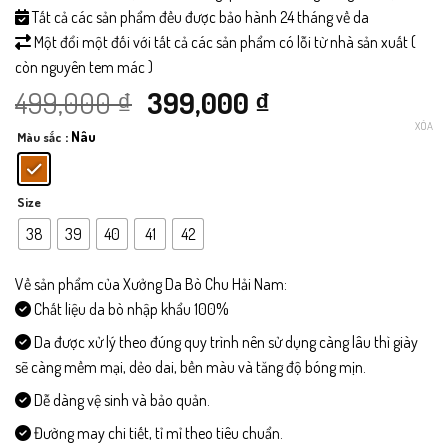
Tất cả các sản phẩm đều được bảo hành 24 tháng về da
Một đổi một đối với tất cả các sản phẩm có lỗi từ nhà sản xuất (
còn nguyên tem mác )
Giá
Giá
499,000
₫
399,000
₫
XÓA
: Nâu
Màu sắc
gốc
hiện
là:
tại
Size
499,000 ₫.
là:
38
39
40
41
42
399,000 ₫.
Về sản phẩm của Xưởng Da Bò Chu Hải Nam:
Chất liệu da bò nhập khẩu 100%
Da được xử lý theo đúng quy trình nên sử dụng càng lâu thì giày
sẽ càng mềm mại, dẻo dai, bền màu và tăng độ bóng mịn.
Dễ dàng vệ sinh và bảo quản.
Đường may chi tiết, tỉ mỉ theo tiêu chuẩn.