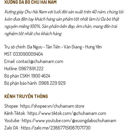
XƯỞNG DA BÒ CHU HẢI NAM
Xưởng giày Chu Hải Nam với tuổi đời sản xuất trên 40 năm, chúng tôi
luôn đưa đến tay khách hàng sản phẩm tốt nhất làm từ Da bò thật
nguyên miếng 100%, Sản phẩm bền đẹp, êm chân, mang đến trải
nghiệm tốt nhất cho khách hàng
Trụ sở chính: Đa Ngưu - Tân Tiến - Văn Giang - Hưng Yên
MST: 033090009404
Email: contact@chuhainam.com
Hotline: 0967.891.222
Bộ phận CSKH: 1900 4624
Bộ phận bảo hành: 0968.229.929
KÊNH TRUYỀN THÔNG
Shopee :
https://shopee.vn/chuhainam.store
Kênh Tiktok :
https://www.tiktok.com/@chuhainam.com
Youtube :
https://www.youtube.com/@xuongdabochuhainam
Zalo OA :
https://zalo.me/238677151087071730