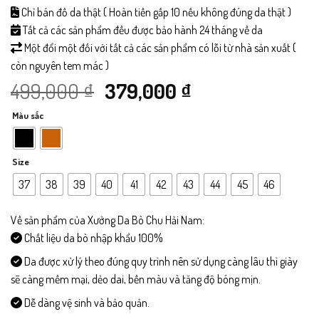
Chỉ bán đồ da thật ( Hoàn tiền gấp 10 nếu không đúng da thật )
Tất cả các sản phẩm đều được bảo hành 24 tháng về da
Một đổi một đối với tất cả các sản phẩm có lỗi từ nhà sản xuất (
còn nguyên tem mác )
Giá
Giá
499,000
₫
379,000
₫
Màu sắc
gốc
hiện
là:
tại
Size
499,000 ₫.
là:
37
38
39
40
41
42
43
44
45
46
379,000 ₫.
Về sản phẩm của Xưởng Da Bò Chu Hải Nam:
Chất liệu da bò nhập khẩu 100%
Da được xử lý theo đúng quy trình nên sử dụng càng lâu thì giày
sẽ càng mềm mại, dẻo dai, bền màu và tăng độ bóng mịn.
Dễ dàng vệ sinh và bảo quản.