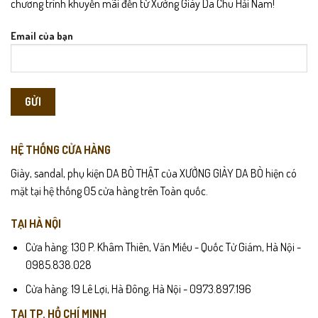
chương trình khuyến mãi đến từ Xưởng Giày Da Chu Hải Nam!
Email của bạn
HỆ THỐNG CỬA HÀNG
Giày, sandal, phụ kiện DA BÒ THẬT của XƯỞNG GIÀY DA BÒ hiện có
mặt tại hệ thống 05 cửa hàng trên Toàn quốc.
TẠI HÀ NỘI
Cửa hàng: 130 P. Khâm Thiên, Văn Miếu - Quốc Tử Giám, Hà Nội -
0985.838.028
Cửa hàng: 19 Lê Lợi, Hà Đông, Hà Nội - 0973.897.196
TẠI TP. HỒ CHÍ MINH