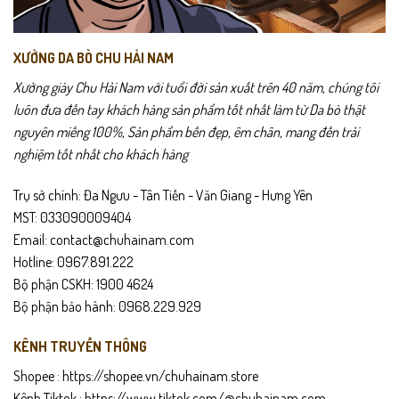
phẩm
phẩm
Thích hợp làm quà tặng cho bố, anh, người thân.
Chính sách sản phẩm
XƯỞNG DA BÒ CHU HẢI NAM
Bảo hành
24 tháng
.
Xưởng giày Chu Hải Nam với tuổi đời sản xuất trên 40 năm, chúng tôi
luôn đưa đến tay khách hàng sản phẩm tốt nhất làm từ Da bò thật
Giao hàng toàn quốc – được kiểm tra hàng trước khi thanh toán.
nguyên miếng 100%, Sản phẩm bền đẹp, êm chân, mang đến trải
nghiệm tốt nhất cho khách hàng
Hỗ trợ đổi trả trong
15 ngày
nếu không vừa size hoặc lỗi sản xuất.
Trụ sở chính: Đa Ngưu - Tân Tiến - Văn Giang - Hưng Yên
Hướng dẫn bảo quản
MST: 033090009404
Lau sạch giày bằng khăn mềm sau khi sử dụng.
Email: contact@chuhainam.com
Hotline: 0967.891.222
Tránh ngâm nước hoặc để giày ẩm ướt lâu.
Bộ phận CSKH: 1900 4624
Bộ phận bảo hành: 0968.229.929
Bảo quản nơi khô thoáng, tránh ánh nắng trực tiếp.
KÊNH TRUYỀN THÔNG
Dùng xi dưỡng da định kỳ để giữ độ mềm và bền đẹp.
Shopee :
https://shopee.vn/chuhainam.store
Kênh Tiktok :
https://www.tiktok.com/@chuhainam.com