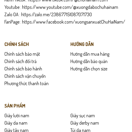
Youtube :
https://www.youtube.com/@xuongdabochuhainam
Zalo OA :
https://zalo.me/238677151087071730
FanPage :
https://www.facebook.com/xuongsanxuatChuHaiNam/
CHÍNH SÁCH
HƯỚNG DẪN
Chính sách bảo mật
Hướng dẫn mua hàng
Chính sách đổi trả
Hướng dẫn bảo quản
Chính sách bảo hành
Hướng dẫn chọn size
Chính sách vận chuyển
Phương thức thanh toán
SẢN PHẨM
Giày lười nam
Giày sục nam
Giày da nam
Giày derby nam
Giày tây nam
Túi da nam