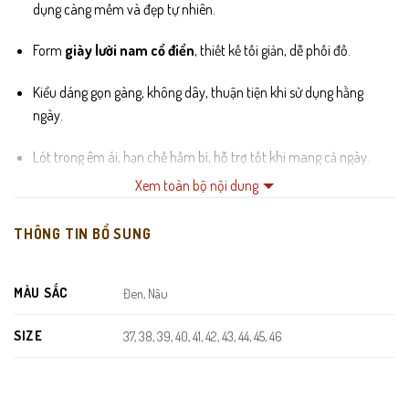
dụng càng mềm và đẹp tự nhiên.
Form
giày lười nam cổ điển
, thiết kế tối giản, dễ phối đồ.
Kiểu dáng gọn gàng, không dây, thuận tiện khi sử dụng hằng
ngày.
Lót trong êm ái, hạn chế hầm bí, hỗ trợ tốt khi mang cả ngày.
Xem toàn bộ nội dung
Đế cao su nguyên khối chắc chắn, chống trơn trượt và hỗ trợ
giảm chấn hiệu quả.
THÔNG TIN BỔ SUNG
Đường may tỉ mỉ, sắc nét, đảm bảo độ bền lâu dài theo thời gian
sử dụng.
MÀU SẮC
Đen, Nâu
SIZE
37, 38, 39, 40, 41, 42, 43, 44, 45, 46