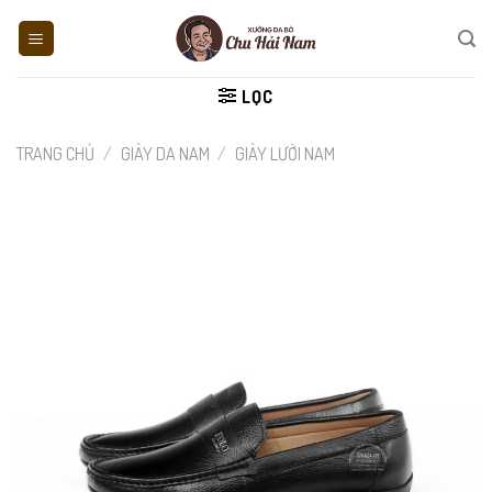
Skip
to
content
LỌC
TRANG CHỦ
/
GIÀY DA NAM
/
GIÀY LƯỜI NAM