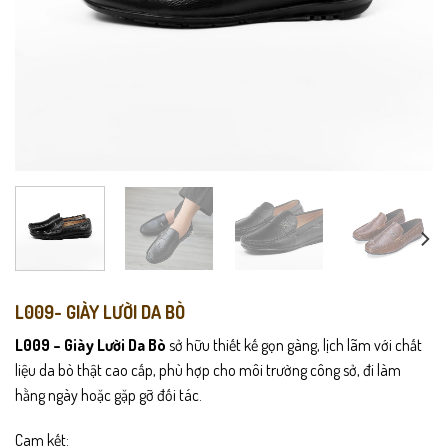
L009- GIÀY LƯỜI DA BÒ
L009 – Giày Lười Da Bò
sở hữu thiết kế gọn gàng, lịch lãm với chất
liệu da bò thật cao cấp, phù hợp cho môi trường công sở, đi làm
hằng ngày hoặc gặp gỡ đối tác.
Cam kết: