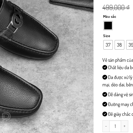
499,000
₫
Màu sắc
Size
37
38
3
Về sản phẩm của
Chất liệu da 
Da được xử lý
mại, dẻo dai, bề
Dễ dàng vệ si
Đường may chi 
Đế giày chắc c
LD12 - Giày Lười