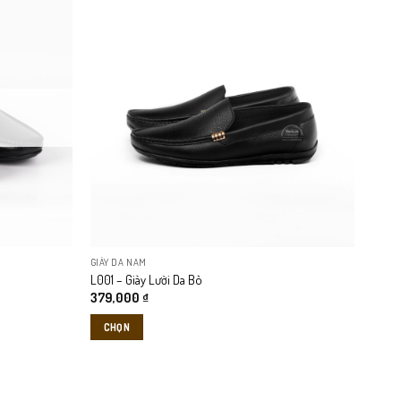
GIÀY DA NAM
L001 – Giày Lười Da Bò
379,000
₫
CHỌN
Sản
phẩm
này