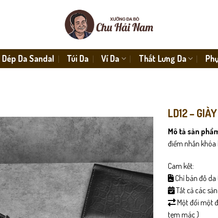
Dép Da Sandal
Túi Da
Ví Da
Thắt Lưng Da
Phụ
LD12 – GIÀY
Mô tả sản phẩ
điểm nhấn khóa k
Cam kết:
Chỉ bán đồ da 
Tất cả các sả
Một đổi một đố
tem mác )