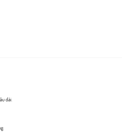
âu dài.
g.