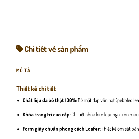
Chi tiết về sản phẩm
MÔ TẢ
Thiết kế chi tiết
Chất liệu da bò thật 100%:
Bề mặt dập vân hạt (pebbled leat
Khóa trang trí cao cấp:
Chi tiết khóa kim loại logo tròn mà
Form giày chuẩn phong cách Loafer:
Thiết kế ôm sát bà