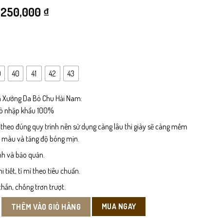
Giá
Giá
250,000
₫
gốc
hiện
là:
tại
499,000 ₫.
là:
9
40
41
42
43
250,000 ₫.
 Xưởng Da Bò Chu Hải Nam:
bò nhập khẩu 100%
 theo đúng quy trình nên sử dụng càng lâu thì giày sẽ càng mềm
n màu và tăng độ bóng mịn.
nh và bảo quản.
tiết, tỉ mỉ theo tiêu chuẩn.
hắn, chống trơn trượt.
 Da Bò số lượng
MUA NGAY
THÊM VÀO GIỎ HÀNG