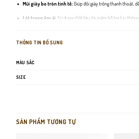
Mũi giày bo tròn tinh tế:
Giúp đôi giày trông thanh thoát, dễ
Lót trong êm ái:
Sử dụng chất liệu da mềm hỗ trợ lưu thông 
Đế cao su nguyên khối:
Đế bệt chắc chắn với độ bám sàn ca
THÔNG TIN BỔ SUNG
MÀU SẮC
SIZE
SẢN PHẨM TƯƠNG TỰ