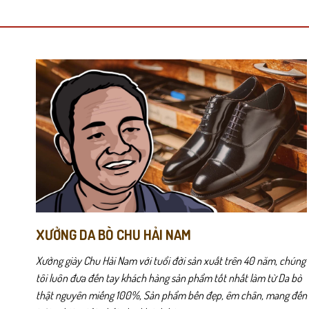
có
có
nhiều
nhiều
biến
biến
thể.
thể.
Các
Các
LD12
được thiết kế dành riêng cho những quý ông ưa chuộng sự ti
tùy
tùy
biệt, mang đậm dấu ấn cá nhân và sự chuyên nghiệp.
chọn
chọn
có
có
Chất liệu da bò thật dập vân hạt mang lại trải nghiệm êm ái vượt 
thể
thể
và bảo vệ đôi chân hiệu quả trong mọi vận động.
được
được
chọn
chọn
trên
trên
trang
trang
sản
sản
phẩm
phẩm
XƯỞNG DA BÒ CHU HẢI NAM
Xưởng giày Chu Hải Nam với tuổi đời sản xuất trên 40 năm, chúng
tôi luôn đưa đến tay khách hàng sản phẩm tốt nhất làm từ Da bò
thật nguyên miếng 100%, Sản phẩm bền đẹp, êm chân, mang đến