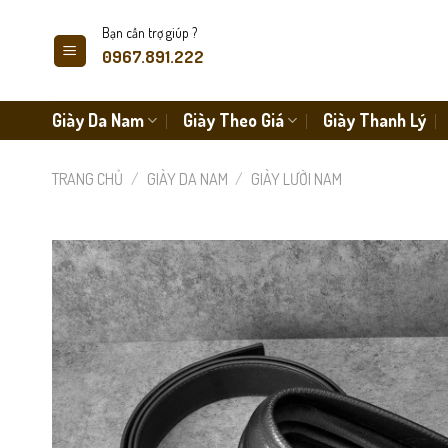
Skip
Bạn cần trợ giúp ?
to
0967.891.222
content
Giày Da Nam
Giày Theo Giá
Giày Thanh Lý
TRANG CHỦ
/
GIÀY DA NAM
/
GIÀY LƯỜI NAM