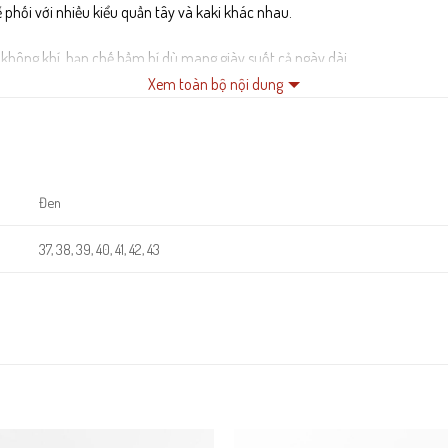
 phối với nhiều kiểu quần tây và kaki khác nhau.
không khí, hạn chế hầm bí dù mang giày suốt cả ngày dài.
Xem toàn bộ nội dung
o, giúp từng bước đi trở nên vững chãi và giảm chấn hiệu quả.
Đen
37, 38, 39, 40, 41, 42, 43