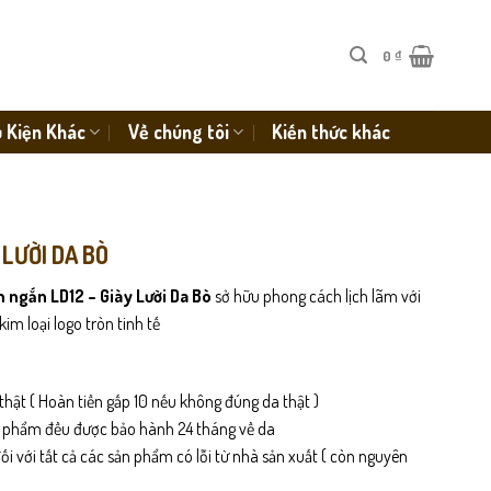
0
₫
 Kiện Khác
Về chúng tôi
Kiến thức khác
 LƯỜI DA BÒ
m ngắn
LD12 – Giày Lười Da Bò
sở hữu phong cách lịch lãm với
im loại logo tròn tinh tế
thật ( Hoàn tiền gấp 10 nếu không đúng da thật )
n phẩm đều được bảo hành 24 tháng về da
i với tất cả các sản phẩm có lỗi từ nhà sản xuất ( còn nguyên