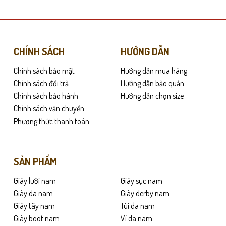
có
nhiều
biến
thể.
Các
ện dụng nhưng không muốn đánh đổi sự lịch lãm. Sự kết hợp giữa phom dáng 
CHÍNH SÁCH
HƯỚNG DẪN
tùy
Chính sách bảo mật
Hướng dẫn mua hàng
chọn
có
Chính sách đổi trả
Hướng dẫn bảo quản
trội ngay từ lần mang đầu tiên. Đặc tính của loại da này là sự bền bỉ, càn
thể
Chính sách bảo hành
Hướng dẫn chọn size
được
Chính sách vận chuyển
chọn
Phương thức thanh toán
trên
trang
sản
SẢN PHẨM
phẩm
Giày lười nam
Giày sục nam
Giày da nam
Giày derby nam
Giày tây nam
Túi da nam
Giày boot nam
Ví da nam