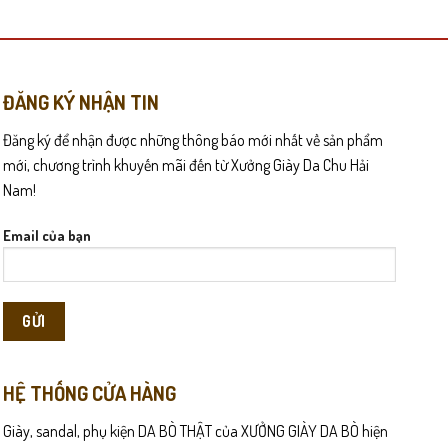
có
nhiều
biến
thể.
Các
tối giản và chi tiết khóa logo tròn giúp đôi giày trở nên khác
ĐĂNG KÝ NHẬN TIN
tùy
Đăng ký để nhận được những thông báo mới nhất về sản phẩm
chọn
có
mới, chương trình khuyến mãi đến từ Xưởng Giày Da Chu Hải
g sử dụng lâu da càng có độ mềm tự nhiên, giúp ôm khít bàn chân
thể
Nam!
được
chọn
Email của bạn
trên
trang
sản
phẩm
HỆ THỐNG CỬA HÀNG
Giày, sandal, phụ kiện DA BÒ THẬT của XƯỞNG GIÀY DA BÒ hiện