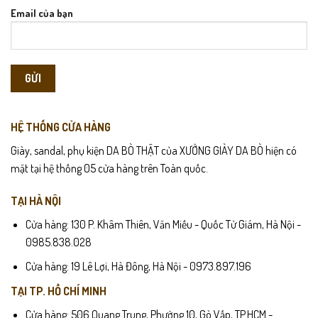
Email của bạn
HỆ THỐNG CỬA HÀNG
Giày, sandal, phụ kiện DA BÒ THẬT của XƯỞNG GIÀY DA BÒ hiện có
mặt tại hệ thống 05 cửa hàng trên Toàn quốc.
TẠI HÀ NỘI
Cửa hàng: 130 P. Khâm Thiên, Văn Miếu - Quốc Tử Giám, Hà Nội -
0985.838.028
Cửa hàng: 19 Lê Lợi, Hà Đông, Hà Nội - 0973.897.196
TẠI TP. HỒ CHÍ MINH
Cửa hàng: 506 Quang Trung, Phường 10, Gò Vấp, TP.HCM -