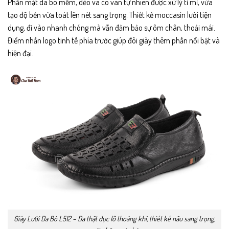
Phần mặt da bò mềm, dẻo và có vân tự nhiên được xử lý tỉ mỉ, vừa
tạo độ bền vừa toát lên nét sang trọng. Thiết kế moccasin lười tiện
dụng, đi vào nhanh chóng mà vẫn đảm bảo sự ôm chân, thoải mái.
Điểm nhấn logo tinh tế phía trước giúp đôi giày thêm phần nổi bật và
hiện đại.
Giày Lười Da Bò L512 – Da thật đục lỗ thoáng khí, thiết kế nâu sang trọng,