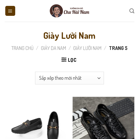
Skip
to
content
Giày Lười Nam
TRANG CHỦ
/
GIÀY DA NAM
/
GIÀY LƯỜI NAM
/
TRANG 5
LỌC