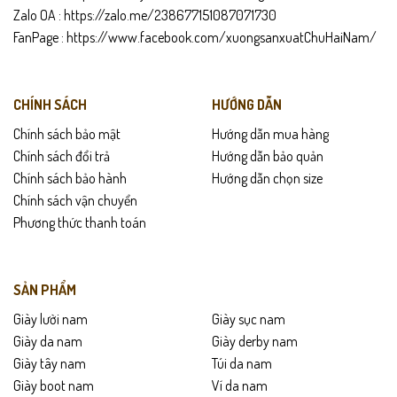
Zalo OA :
https://zalo.me/238677151087071730
FanPage :
https://www.facebook.com/xuongsanxuatChuHaiNam/
CHÍNH SÁCH
HƯỚNG DẪN
Chính sách bảo mật
Hướng dẫn mua hàng
Chính sách đổi trả
Hướng dẫn bảo quản
Chính sách bảo hành
Hướng dẫn chọn size
Chính sách vận chuyển
Phương thức thanh toán
SẢN PHẨM
Giày lười nam
Giày sục nam
Giày da nam
Giày derby nam
Giày tây nam
Túi da nam
Giày boot nam
Ví da nam