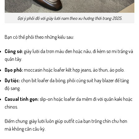
Gợi ý phối đồ với giày lười nam theo xu hướng thời trang 2025.
Bạn có thể phối theo những kiểu sau:
Công sở:
giày lười da trơn màu đen hoặc nâu, đi kèm sơ mi trắng và
quần tây.
Dạo phố:
moccasin hoặc loafer kết hợp jeans, áo thun, áo polo.
Dự tiệc:
chọn bit loafer da bóng, phối cùng suit hay blazer để tăng
độ sang.
Casual tinh gọn:
slip-on hoặc loafer da mềm đi với quần kaki hoặc
chinos.
Điểm chung: giày lười luôn giúp outfit của bạn trông chỉn chu hơn
mà không cần cầu kỳ.