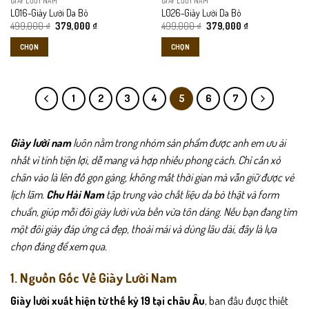
GIÀY LƯỜI NAM
GIÀY LƯỜI NAM
được
được
L016-Giày Lười Da Bò
L026-Giày Lười Da Bò
chọn
chọn
Giá
Giá
Giá
Giá
499,000
₫
379,000
₫
499,000
₫
379,000
₫
gốc
hiện
gốc
hiện
trên
trên
là:
tại
là:
tại
CHỌN
CHỌN
trang
trang
499,000 ₫.
là:
499,000 ₫.
là:
379,000 ₫.
379,000 ₫.
sản
sản
Sản
Sản
phẩm
phẩm
phẩm
phẩm
này
này
1
2
3
4
5
6
7
có
có
nhiều
nhiều
biến
biến
Giày lười nam
luôn nằm trong nhóm sản phẩm được anh em ưu ái
thể.
thể.
nhất vì tính tiện lợi, dễ mang và hợp nhiều phong cách. Chỉ cần xỏ
Các
Các
chân vào là lên đồ gọn gàng, không mất thời gian mà vẫn giữ được vẻ
tùy
tùy
lịch lãm.
Chu Hải Nam
tập trung vào chất liệu da bò thật và form
chọn
chọn
có
có
chuẩn, giúp mỗi đôi giày lười vừa bền vừa tôn dáng. Nếu bạn đang tìm
thể
thể
một đôi giày đáp ứng cả đẹp, thoải mái và dùng lâu dài, đây là lựa
được
được
chọn đáng để xem qua.
chọn
chọn
trên
trên
1. Nguồn Gốc Về Giày Lười Nam
trang
trang
sản
sản
Giày lười xuất hiện từ thế kỷ 19 tại châu Âu
, ban đầu được thiết