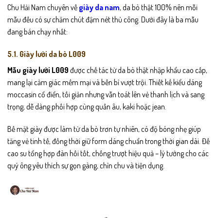
Chu Hải Nam chuyên về
giày da nam
, da bò thật 100% nên mỗi
mẫu đều có sự chăm chút đậm nét thủ công. Dưới đây là ba mẫu
đang bán chạy nhất:
5.1. Giày lười da bò L009
Mẫu giày lười L009
được chế tác từ da bò thật nhập khẩu cao cấp,
mang lại cảm giác mềm mại và bền bỉ vượt trội. Thiết kế kiểu dáng
moccasin cổ điển, tối giản nhưng vẫn toát lên vẻ thanh lịch và sang
trọng, dễ dàng phối hợp cùng quần âu, kaki hoặc jean.
Bề mặt giày được làm từ da bò trơn tự nhiên, có độ bóng nhẹ giúp
tăng vẻ tinh tế, đồng thời giữ form dáng chuẩn trong thời gian dài. Đế
cao su tổng hợp đàn hồi tốt, chống trượt hiệu quả – lý tưởng cho các
quý ông yêu thích sự gọn gàng, chỉn chu và tiện dụng.