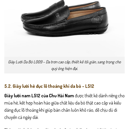
Giày Lười Da Bò L009 – Da trơn cao cấp, thiết kế tối giản, sang trọng cho
quý ông hiện đại.
5.2. Giày lười hè đục lỗ thoáng khí da bò – L512
Giày lười nam L512 của
Chu Hải Nam
được thiết kế dành riêng cho
mùa hè, kết hợp hoàn hảo giữa chất liệu da bò thật cao cấp và kiểu
dáng đục lỗ thoáng khí giúp bàn chân luôn khô ráo, dễ chịu dù di
chuyển cả ngày dài.