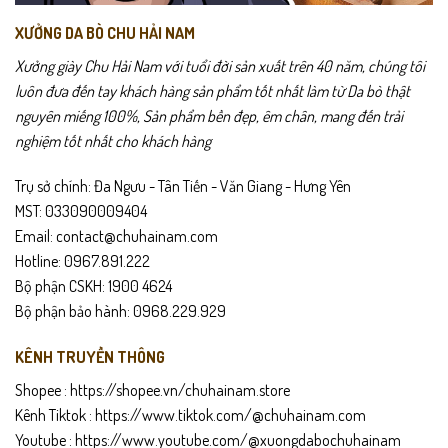
XƯỞNG DA BÒ CHU HẢI NAM
Xưởng giày Chu Hải Nam với tuổi đời sản xuất trên 40 năm, chúng tôi
luôn đưa đến tay khách hàng sản phẩm tốt nhất làm từ Da bò thật
nguyên miếng 100%, Sản phẩm bền đẹp, êm chân, mang đến trải
nghiệm tốt nhất cho khách hàng
Trụ sở chính: Đa Ngưu - Tân Tiến - Văn Giang - Hưng Yên
MST: 033090009404
Email: contact@chuhainam.com
Hotline: 0967.891.222
Bộ phận CSKH: 1900 4624
Bộ phận bảo hành: 0968.229.929
KÊNH TRUYỀN THÔNG
Shopee :
https://shopee.vn/chuhainam.store
Kênh Tiktok :
https://www.tiktok.com/@chuhainam.com
Youtube :
https://www.youtube.com/@xuongdabochuhainam