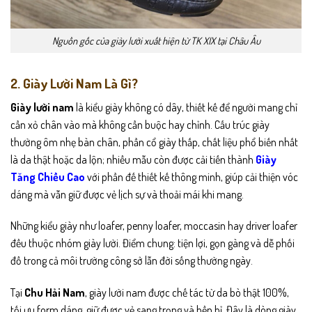
Nguồn gốc của giày lười xuất hiện từ TK XIX tại Châu Âu
2. Giày Lười Nam Là Gì?
Giày lười nam
là kiểu giày không có dây, thiết kế để người mang chỉ
cần xỏ chân vào mà không cần buộc hay chỉnh. Cấu trúc giày
thường ôm nhẹ bàn chân, phần cổ giày thấp, chất liệu phổ biến nhất
là da thật hoặc da lộn; nhiều mẫu còn được cải tiến thành
Giày
Tăng Chiều Cao
với phần đế thiết kế thông minh, giúp cải thiện vóc
dáng mà vẫn giữ được vẻ lịch sự và thoải mái khi mang.
Những kiểu giày như loafer, penny loafer, moccasin hay driver loafer
đều thuộc nhóm giày lười. Điểm chung: tiện lợi, gọn gàng và dễ phối
đồ trong cả môi trường công sở lẫn đời sống thường ngày.
Tại
Chu Hải Nam
, giày lười nam được chế tác từ da bò thật 100%,
tối ưu form dáng, giữ được vẻ sang trọng và bền bỉ. Đây là dòng giày