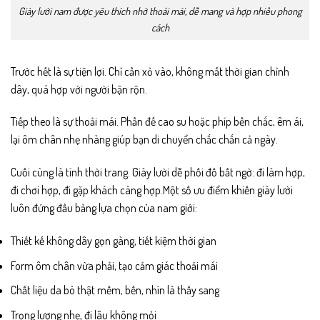
Giày lười nam được yêu thích nhờ thoải mái, dễ mang và hợp nhiều phong
cách
Trước hết là sự tiện lợi. Chỉ cần xỏ vào, không mất thời gian chỉnh
dây, quá hợp với người bận rộn.
Tiếp theo là sự thoải mái. Phần đế cao su hoặc phíp bền chắc, êm ái,
lại ôm chân nhẹ nhàng giúp bạn di chuyển chắc chắn cả ngày.
Cuối cùng là tính thời trang. Giày lười dễ phối đồ bất ngờ: đi làm hợp,
đi chơi hợp, đi gặp khách càng hợp.Một số ưu điểm khiến giày lười
luôn đứng đầu bảng lựa chọn của nam giới:
Thiết kế không dây gọn gàng, tiết kiệm thời gian
Form ôm chân vừa phải, tạo cảm giác thoải mái
Chất liệu da bò thật mềm, bền, nhìn là thấy sang
Trọng lượng nhẹ, đi lâu không mỏi