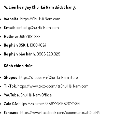
📞 Liên hệ ngay Chu Hải Nam để đặt hàng:
Website:
https://Chu Hải Nam.com
Email:
contact@Chu Hải Nam.com
Hotline:
0967.891.222
Bộ phận CSKH:
1900 4624
Bộ phận bảo hành:
0968.229.929
Kênh chính thức:
Shopee:
https://shopee.vn/Chu Hải Nam.store
TikTok:
https://www.tiktok.com/@Chu Hải Nam.com
YouTube:
Chu Hải Nam Official
Zalo OA:
https://zalo.me/238677151087071730
Fanpage:
https://www.facebook.com/xuongsanxuatChu Hải