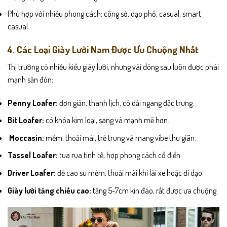
Phù hợp với nhiều phong cách: công sở, dạo phố, casual, smart
casual
4. Các Loại Giày Lười Nam Được Ưu Chuộng Nhất
Thị trường có nhiều kiểu giày lười, nhưng vài dòng sau luôn được phái
mạnh săn đón:
Penny Loafer:
đơn giản, thanh lịch, có dải ngang đặc trưng.
Bit Loafer:
có khóa kim loại, sang và mạnh mẽ hơn.
Moccasin:
mềm, thoải mái, trẻ trung và mang vibe thư giãn.
Tassel Loafer:
tua rua tinh tế, hợp phong cách cổ điển.
Driver Loafer:
đế cao su mềm, thoải mái khi lái xe hoặc đi dạo.
Giày lười tăng chiều cao:
tăng 5-7cm kín đáo, rất được ưa chuộng.