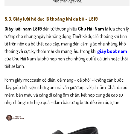
mát chân ngày hè.
5.3. Giày lười hè đục lỗ thoáng khí da bò – L519
Giày lười nam L519
đến từ thương hiệu
Chu Hải Nam
là lựa chọn lý
tưởng cho những ngày hè năng động. Thiết kế đục lỗ thoáng khí tinh
tế trên nền da bò thật cao cấp, mang đến cảm giác nhẹ nhàng, khô
thoáng và cực kỳ thoải mái khi mang lâu, trong khi
giày boot nam
của Chu Hải Nam lại phù hợp hơn cho những outfit cá tính hoặc thời
tiết se lạnh.
Form giày moccasin cổ điển, dễ mang – dễ phối – không cần buộc
dây, giúp tiết kiệm thời gian mà vẫn giữ được vẻ lịch lãm. Chất da bò
mềm, bền màu và càng đi càng ôm chân, kết hợp cùng đế cao su
nhẹ, chống trơn hiệu quả – đảm bảo từng bước đều êm ái, tự tin.