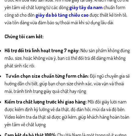
yên tâm về chất lượng từ các dòng
giày tây da nam
chuẩn form
công sở cho đến
giày da bò tăng chiều cao
được thiết kế tinh tế,
vừa tôn dáng vừa đảm bảo sự thoải mái khi sử dụng lâu dài.
Chúng tôi cam kết:
Hỗ trợ đổi trả linh hoạt trong 7 ngày:
Nếu sản phẩm không đúng
mẫu, size, hoặc không vừa ý, bạn có thể đổi trả dễ dàng mà không
phát sinh rắc rối.
Tư vấn chọn size chuẩn từng form chân:
Đội ngũ chuyên gia sẽ
hướng dẫn chi tiết, giúp bạn chọn size chính xác, vừa vặn và thoải
mái, tránh tình trạng giày quá chật hay rộng.
Kiểm tra chất lượng trước khi giao hàng:
Mỗi đôi giày lười nam
được kiểm định kỹ lưỡng về da thật, độ đàn hồi, mùi da và độ bền.
Video kiểm tra da thật sẽ được gửi kèm, giúp khách hàng hoàn toàn
yên tâm về chất lượng.
Cam kết da bò thật 100%:
Chu Hải Nam là một trong số ít xưởng