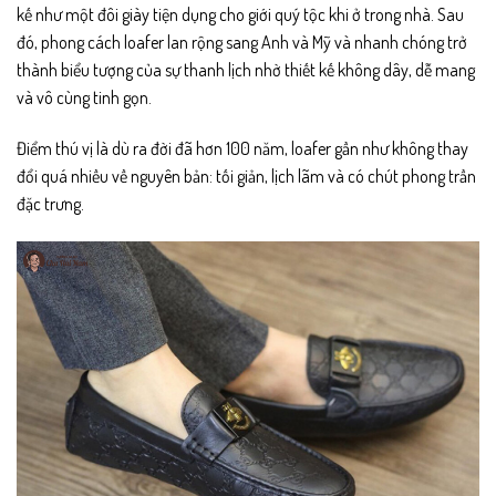
phẩm
phẩm
kế như một đôi giày tiện dụng cho giới quý tộc khi ở trong nhà. Sau
đó, phong cách loafer lan rộng sang Anh và Mỹ và nhanh chóng trở
thành biểu tượng của sự thanh lịch nhờ thiết kế không dây, dễ mang
và vô cùng tinh gọn.
Điểm thú vị là dù ra đời đã hơn 100 năm, loafer gần như không thay
đổi quá nhiều về nguyên bản: tối giản, lịch lãm và có chút phong trần
đặc trưng.