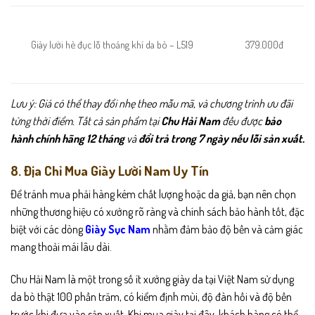
Giày lười hè đục lỗ thoáng khí da bò – L519
379.000đ
Lưu ý: Giá có thể thay đổi nhẹ theo mẫu mã, và chương trình ưu đãi
từng thời điểm. Tất cả sản phẩm tại
Chu Hải Nam
đều được
bảo
hành chính hãng 12 tháng
và
đổi trả trong 7 ngày nếu lỗi sản xuất.
8. Địa Chỉ Mua Giày Lười Nam Uy Tín
Để tránh mua phải hàng kém chất lượng hoặc da giả, bạn nên chọn
những thương hiệu có xưởng rõ ràng và chính sách bảo hành tốt, đặc
biệt với các dòng
Giày Sục Nam
nhằm đảm bảo độ bền và cảm giác
mang thoải mái lâu dài.
Chu Hải Nam là một trong số ít xưởng giày da tại Việt Nam sử dụng
da bò thật 100 phần trăm, có kiểm định mùi, độ đàn hồi và độ bền
trước khi đưa vào sản xuất. Khi mua giày tại đây, khách hàng có thể