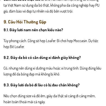
tại Việt Nam sử dụng da bò thật, không pha da công nghiệp hay PU
giả, đảm bảo vẻ đẹp tự nhiên và độ bền vượt trội.
9. Câu Hỏi Thường Gặp
9.1. Giày lười nam nên chọn kiểu nào?
Tùy phong cách. Công sở hợp Loafer. Đi chơi hợp Moccasin. Dự tiệc
hợp Bit Loafer.
9.2. Giày da bò có cần dùng xi đánh giày không?
Có, nhưng nên dùng xi dưỡng màu hoặc xi trung tính. Dùng đúng liều
lượng để da bóng đẹp mà không bị khô.
9.3. Giày lười da bò đi lâu có bị đau chân không?
Nếu chọn đúng size và đế êm, giày da thật sẽ càng đi càng mềm,
hoàn toàn thoải mái cả ngày.