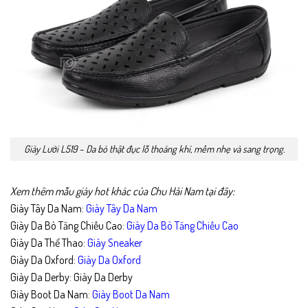
Giày Lười L519 – Da bò thật đục lỗ thoáng khí, mềm nhẹ và sang trọng.
Xem thêm mẫu giày hot khác của Chu Hải Nam tại đây:
Giày Tây Da Nam:
Giày Tây Da Nam
Giày Da Bò Tăng Chiều Cao:
Giày Da Bò Tăng Chiều Cao
Giày Da Thể Thao:
Giày Sneaker
Giày Da Oxford:
Giày Da Oxford
Giày Da Derby:
Giày Da Derby
Giày Boot Da Nam:
Giày Boot Da Nam