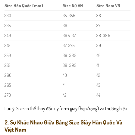
Size Hàn Quốc (mm)
Size Nữ VN
Size Nam VN
230
35–35.5
36
235
36
37
240
36.5–37
38–38.5
245
37–37.5
39
250
38–38.5
40
255
39–39.5
41
260
40
42
265
41
43
270
42
44
Lưu ý: Size có thể thay đổi tùy form giày (hẹp/rộng) và thương hiệu.
2. Sự Khác Nhau Giữa Bảng Size Giày Hàn Quốc Và
Việt Nam