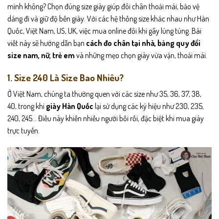
mình không? Chọn đúng size giày giúp đôi chân thoải mái, bảo vệ
dáng đi và giữ độ bền giày. Với các hệ thống size khác nhau như Hàn
Quốc, Việt Nam, US, UK, việc mua online đôi khi gây lúng túng. Bài
viết này sẽ hướng dẫn bạn
cách đo chân tại nhà, bảng quy đổi
size nam, nữ, trẻ em
và những mẹo chọn giày vừa vặn, thoải mái.
1. Size 240 Là Size Bao Nhiêu?
Ở Việt Nam, chúng ta thường quen với các size như 35, 36, 37, 38,
40, trong khi
giày Hàn Quốc
lại sử dụng các ký hiệu như 230, 235,
240, 245… Điều này khiến nhiều người bối rối, đặc biệt khi mua giày
trực tuyến.