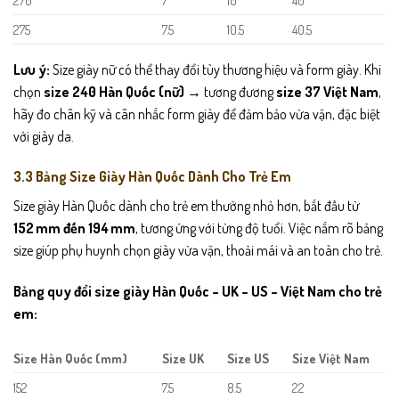
275
7.5
10.5
40.5
Lưu ý:
Size giày nữ có thể thay đổi tùy thương hiệu và form giày. Khi
chọn
size 240 Hàn Quốc (nữ)
→ tương đương
size 37 Việt Nam
,
hãy đo chân kỹ và cân nhắc form giày để đảm bảo vừa vặn, đặc biệt
với giày da.
3.3 Bảng Size Giày Hàn Quốc Dành Cho Trẻ Em
Size giày Hàn Quốc dành cho trẻ em thường nhỏ hơn, bắt đầu từ
152 mm đến 194 mm
, tương ứng với từng độ tuổi. Việc nắm rõ bảng
size giúp phụ huynh chọn giày vừa vặn, thoải mái và an toàn cho trẻ.
Bảng quy đổi size giày Hàn Quốc – UK – US – Việt Nam cho trẻ
em:
Size Hàn Quốc (mm)
Size UK
Size US
Size Việt Nam
152
7.5
8.5
22