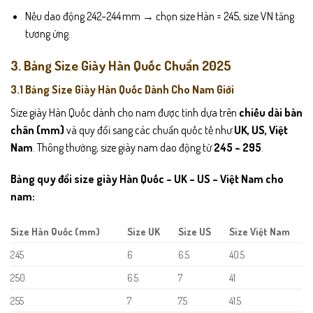
Nếu dao động 242–244 mm → chọn size Hàn = 245, size VN tăng
tương ứng.
3. Bảng Size Giày Hàn Quốc Chuẩn 2025
3.1 Bảng Size Giày Hàn Quốc Dành Cho Nam Giới
Size giày Hàn Quốc dành cho nam được tính dựa trên
chiều dài bàn
chân (mm)
và quy đổi sang các chuẩn quốc tế như
UK, US, Việt
Nam
. Thông thường, size giày nam dao động từ
245 – 295
.
Bảng quy đổi size giày Hàn Quốc – UK – US – Việt Nam cho
nam:
Size Hàn Quốc (mm)
Size UK
Size US
Size Việt Nam
245
6
6.5
40.5
250
6.5
7
41
255
7
7.5
41.5