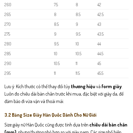
260
7.5
8
42
265
8
8.5
42.5
270
8.5
9
43
275
9
9.5
43.5
280
9.5
10
44
285
10
10.5
44.5
290
10.5
11
45
295
11
11.5
45.5
Lưu ý: Kích thước có thể thay đổi tùy
thương hiệu
và
form giày
.
Luôn đo chiều dài bàn chân trước khi mua, đặc biệt với giày da, để
đảm bảo đi vừa vặn và thoải mái.
3.2 Bảng Size Giày Hàn Quốc Dành Cho Nữ Giới
Size giày nữ Hàn Quốc cũng được tính dựa trên
chiều dài bàn chân
(mm)
, nhưng thường nhỏ hơn so với giày nam. Các size phổ biến