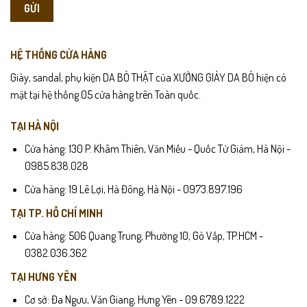
HỆ THỐNG CỬA HÀNG
Giày, sandal, phụ kiện DA BÒ THẬT của XƯỞNG GIÀY DA BÒ hiện có
mặt tại hệ thống 05 cửa hàng trên Toàn quốc.
TẠI HÀ NỘI
Cửa hàng: 130 P. Khâm Thiên, Văn Miếu - Quốc Tử Giám, Hà Nội -
0985.838.028
Cửa hàng: 19 Lê Lợi, Hà Đông, Hà Nội - 0973.897.196
TẠI TP. HỒ CHÍ MINH
Cửa hàng: 506 Quang Trung, Phường 10, Gò Vấp, TP.HCM -
0382.036.362
TẠI HƯNG YÊN
Cơ sở: Đa Ngưu, Văn Giang, Hưng Yên - 09.6789.1222