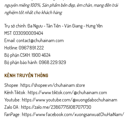
nguyên miếng 100%, Sản phẩm bền đẹp, êm chân, mang đến trải
nghiệm tốt nhất cho khách hàng
Trụ sở chính: Đa Ngưu - Tân Tiến - Văn Giang - Hưng Yên
MST: 033090009404
Email: contact@chuhainam.com
Hotline: 0967.891.222
Bộ phận CSKH: 1900 4624
Bộ phận bảo hành: 0968.229.929
KÊNH TRUYỀN THÔNG
Shopee :
https://shopee.vn/chuhainam.store
Kênh Tiktok :
https://www.tiktok.com/@chuhainam.com
Youtube :
https://www.youtube.com/@xuongdabochuhainam
Zalo OA :
https://zalo.me/238677151087071730
FanPage :
https://www.facebook.com/xuongsanxuatChuHaiNam/