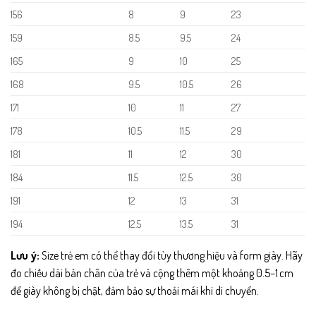
156
8
9
23
159
8.5
9.5
24
165
9
10
25
168
9.5
10.5
26
171
10
11
27
178
10.5
11.5
29
181
11
12
30
184
11.5
12.5
30
191
12
13
31
194
12.5
13.5
31
Lưu ý:
Size trẻ em có thể thay đổi tùy thương hiệu và form giày. Hãy
đo chiều dài bàn chân của trẻ và cộng thêm một khoảng 0.5–1 cm
để giày không bị chật, đảm bảo sự thoải mái khi di chuyển.