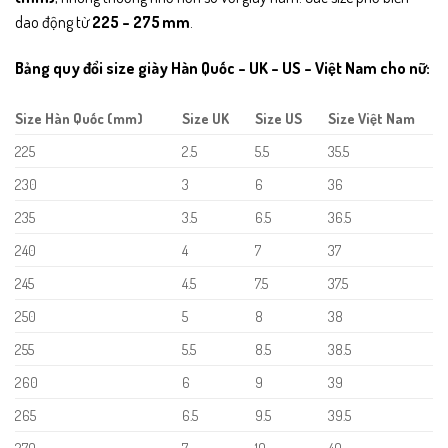
dao động từ
225 – 275 mm
.
Bảng quy đổi size giày Hàn Quốc – UK – US – Việt Nam cho nữ:
Size Hàn Quốc (mm)
Size UK
Size US
Size Việt Nam
225
2.5
5.5
35.5
230
3
6
36
235
3.5
6.5
36.5
240
4
7
37
245
4.5
7.5
37.5
250
5
8
38
255
5.5
8.5
38.5
260
6
9
39
265
6.5
9.5
39.5
270
7
10
40