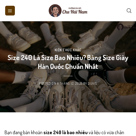
Skip
to
content
KIẾN THỨC KHÁC
Size 240 Là Size Bao Nhiêu? Bảng Size Giày
Hàn Quốc Chuẩn Nhất
POSTED ON
8 THÁNG 12, 2025
BY
DUVIS
Bạn đang băn khoăn
size 240 là bao nhiêu
và liệu có vừa chân