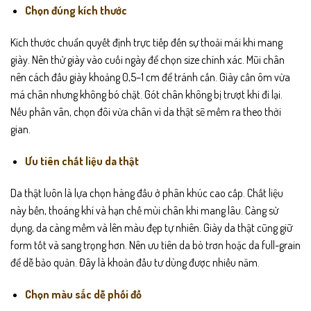
Chọn đúng kích thước
Kích thước chuẩn quyết định trực tiếp đến sự thoải mái khi mang
giày. Nên thử giày vào cuối ngày để chọn size chính xác. Mũi chân
nên cách đầu giày khoảng 0,5–1 cm để tránh cấn. Giày cần ôm vừa
má chân nhưng không bó chặt. Gót chân không bị trượt khi đi lại.
Nếu phân vân, chọn đôi vừa chân vì da thật sẽ mềm ra theo thời
gian.
Ưu tiên chất liệu da thật
Da thật luôn là lựa chọn hàng đầu ở phân khúc cao cấp. Chất liệu
này bền, thoáng khí và hạn chế mùi chân khi mang lâu. Càng sử
dụng, da càng mềm và lên màu đẹp tự nhiên. Giày da thật cũng giữ
form tốt và sang trọng hơn. Nên ưu tiên da bò trơn hoặc da full-grain
để dễ bảo quản. Đây là khoản đầu tư dùng được nhiều năm.
Chọn màu sắc dễ phối đồ