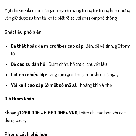
Một đôi sneaker cao cấp giúp người mang trông trẻ trung hơn nhưng
vẫn giữ được sự tinh tế, khác biệt rõ so với sneaker phổ thông.
Chất liệu phổ biến
Da thật hoặc da microfiber cao cấp:
Bền, dễ vệ sinh, giữ form
tốt.
Đế cao su đàn hồi:
Giảm chấn, hỗ trợ di chuyển lâu.
Lót êm nhiều lớp:
Tăng cảm giác thoải mái khi đi cả ngày.
Vải knit cao cấp (ở một số mẫu):
Thoáng khí và nhẹ.
Giá tham khảo
Khoảng
1.200.000 – 6.000.000+ VNĐ
, thậm chí cao hơn với các
dòng luxury.
Phong cách phù hợp