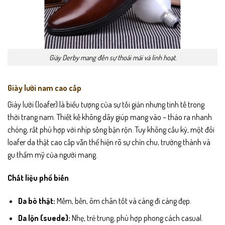
Giày Derby mang đến sự thoải mái và linh hoạt.
Giày lười nam cao cấp
Giày lười (loafer) là biểu tượng của sự tối giản nhưng tinh tế trong
thời trang nam. Thiết kế không dây giúp mang vào – tháo ra nhanh
chóng, rất phù hợp với nhịp sống bận rộn. Tuy không cầu kỳ, một đôi
loafer da thật cao cấp vẫn thể hiện rõ sự chỉn chu, trưởng thành và
gu thẩm mỹ của người mang.
Chất liệu phổ biến
Da bò thật:
Mềm, bền, ôm chân tốt và càng đi càng đẹp.
Da lộn (suede):
Nhẹ, trẻ trung, phù hợp phong cách casual.