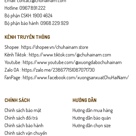
Email: contact@chuhainam.com
Hotline: 0967.891.222
Bộ phận CSKH: 1900 4624
Bộ phận bảo hành: 0968.229.929
KÊNH TRUYỀN THÔNG
Shopee :
https://shopee.vn/chuhainam.store
Kênh Tiktok :
https://www.tiktok.com/@chuhainam.com
Youtube :
https://www.youtube.com/@xuongdabochuhainam
Zalo OA :
https://zalo.me/238677151087071730
FanPage :
https://www.facebook.com/xuongsanxuatChuHaiNam/
CHÍNH SÁCH
HƯỚNG DẪN
Chính sách bảo mật
Hướng dẫn mua hàng
Chính sách đổi trả
Hướng dẫn bảo quản
Chính sách bảo hành
Hướng dẫn chọn size
Chính sách vận chuyển