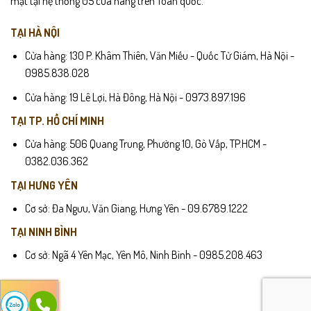
mặt tại hệ thống 05 cửa hàng trên Toàn quốc.
TẠI HÀ NỘI
Cửa hàng: 130 P. Khâm Thiên, Văn Miếu - Quốc Tử Giám, Hà Nội -
0985.838.028
Cửa hàng: 19 Lê Lợi, Hà Đông, Hà Nội - 0973.897.196
TẠI TP. HỒ CHÍ MINH
Cửa hàng: 506 Quang Trung, Phường 10, Gò Vấp, TP.HCM -
0382.036.362
TẠI HƯNG YÊN
Cơ sở: Đa Ngưu, Văn Giang, Hưng Yên - 09.6789.1222
TẠI NINH BÌNH
Cơ sở: Ngã 4 Yên Mạc, Yên Mô, Ninh Bình - 0985.208.463