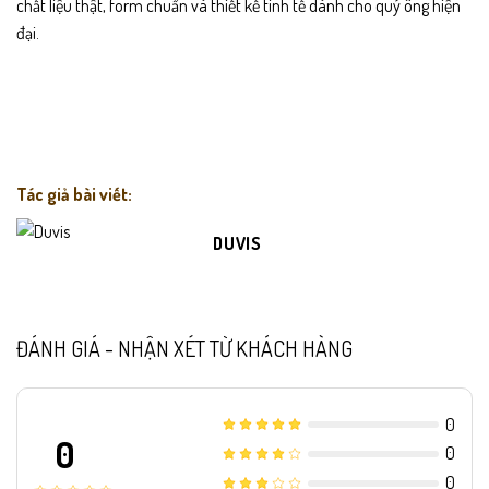
chất liệu thật, form chuẩn và thiết kế tinh tế dành cho quý ông hiện
đại.
Tác giả bài viết:
DUVIS
ĐÁNH GIÁ - NHẬN XÉT TỪ KHÁCH HÀNG
0
0
0
0