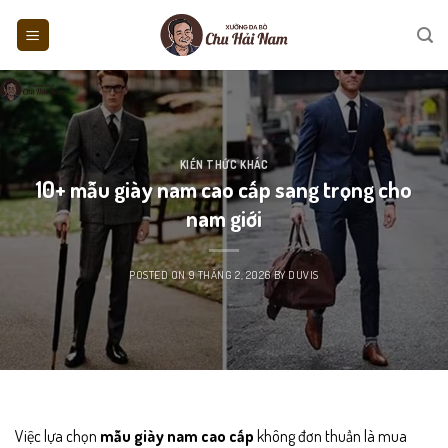
Skip
to
content
KIẾN THỨC KHÁC
10+ mẫu giày nam cao cấp sang trọng cho
nam giới
POSTED ON
9 THÁNG 2, 2026
BY
DUVIS
Việc lựa chọn
mẫu giày nam cao cấp
không đơn thuần là mua