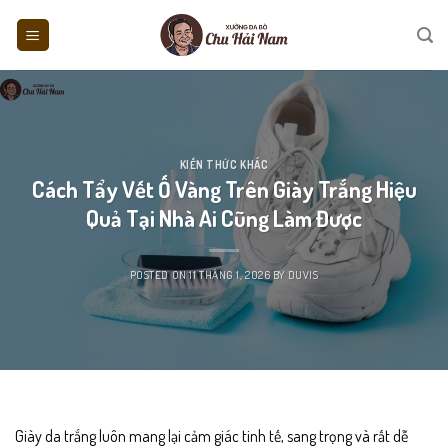
Skip
to
content
KIẾN THỨC KHÁC
Cách Tẩy Vết Ố Vàng Trên Giày Trắng Hiệu
Quả Tại Nhà Ai Cũng Làm Được
POSTED ON
11 THÁNG 1, 2026
BY
DUVIS
Giày da trắng luôn mang lại cảm giác tinh tế, sang trọng và rất dễ