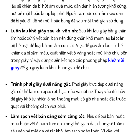
lâu sẽ khiến da bị hút ẩm quá mức, dẫn đến hiện tượng khô cứng,
nứt bề mặt hoặc bong lớp phủ. Ngoài ra, nước còn làm keo dán
đế bị yếu đi, dễ hở mũi hoặc bong đế sau một thời gian sử dụng.
Luôn lau khô giày sau khi vệ sinh:
Sau khi lau giày bằng khăn
ẩm hoặc xử lý vết bẩn, bạn nên dùng khăn khô mềm lau lại toàn
bộ bề mặt để loại bỏ hơi ẩm còn sót. Việc để giày ẩm lâu có thể
khiến da bị sậm màu, xuất hiện vết ố vàng hoặc mùi khó chịu bên
trong giày, vì vậy đừng quên kết hợp các phương pháp
khử mùi
giày
để giữ giày luôn khô thoáng và dễ chịu.
Tránh phơi giày dưới nắng gắt:
Phơi giày trực tiếp dưới nắng
gắt có thể làm da bị co rút, bạc màu và nứt nẻ. Thay vào đó, hãy
để giày khô tự nhiên ở nơi thoáng mát, có gió nhẹ hoặc đặt trước
quạt với khoảng cách vừa phải.
Làm sạch vết bẩn càng sớm càng tốt:
Nếu để bụi bẩn, nước
mưa hoặc vết ố bám trên da trong thời gian dài, chúng sẽ thấm
sâu vào bề mặt da và rất khó làm sạch hoàn toàn. Vì vậy, khi