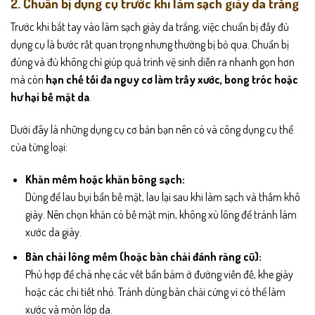
2. Chuẩn bị dụng cụ trước khi làm sạch giày da trắng
Trước khi bắt tay vào làm sạch giày da trắng, việc chuẩn bị đầy đủ
dụng cụ là bước rất quan trọng nhưng thường bị bỏ qua. Chuẩn bị
đúng và đủ không chỉ giúp quá trình vệ sinh diễn ra nhanh gọn hơn
mà còn
hạn chế tối đa nguy cơ làm trầy xước, bong tróc hoặc
hư hại bề mặt da
.
Dưới đây là những dụng cụ cơ bản bạn nên có và công dụng cụ thể
của từng loại:
Khăn mềm hoặc khăn bông sạch:
Dùng để lau bụi bẩn bề mặt, lau lại sau khi làm sạch và thấm khô
giày. Nên chọn khăn có bề mặt mịn, không xù lông để tránh làm
xước da giày.
Bàn chải lông mềm (hoặc bàn chải đánh răng cũ):
Phù hợp để chà nhẹ các vết bẩn bám ở đường viền đế, khe giày
hoặc các chi tiết nhỏ. Tránh dùng bàn chải cứng vì có thể làm
xước và mòn lớp da.