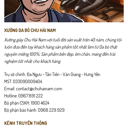
XƯỞNG DA BÒ CHU HẢI NAM
Xưởng giày Chu Hải Nam với tuổi đời sản xuất trên 40 năm, chúng tôi
luôn đưa đến tay khách hàng sản phẩm tốt nhất làm từ Da bò thật
nguyên miếng 100%, Sản phẩm bền đẹp, êm chân, mang đến trải
nghiệm tốt nhất cho khách hàng
Trụ sở chính: Đa Ngưu - Tân Tiến - Văn Giang - Hưng Yên
MST: 033090009404
Email: contact@chuhainam.com
Hotline: 0967.891.222
Bộ phận CSKH: 1900 4624
Bộ phận bảo hành: 0968.229.929
KÊNH TRUYỀN THÔNG