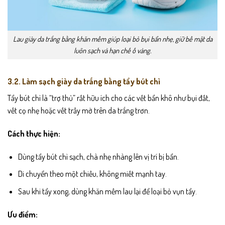
Lau giày da trắng bằng khăn mềm giúp loại bỏ bụi bẩn nhẹ, giữ bề mặt da
luôn sạch và hạn chế ố vàng.
3.2. Làm sạch giày da trắng bằng tẩy bút chì
Tẩy bút chì là “trợ thủ” rất hữu ích cho các vết bẩn khô như bụi đất,
vết cọ nhẹ hoặc vết trầy mờ trên da trắng trơn.
Cách thực hiện:
Dùng tẩy bút chì sạch, chà nhẹ nhàng lên vị trí bị bẩn.
Di chuyển theo một chiều, không miết mạnh tay.
Sau khi tẩy xong, dùng khăn mềm lau lại để loại bỏ vụn tẩy.
Ưu điểm: