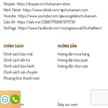
Shopee :
https://shopee.vn/chuhainam.store
Kênh Tiktok :
https://www.tiktok.com/@chuhainam.com
Youtube :
https://www.youtube.com/@xuongdabochuhainam
Zalo OA :
https://zalo.me/238677151087071730
FanPage :
https://www.facebook.com/xuongsanxuatChuHaiNam/
CHÍNH SÁCH
HƯỚNG DẪN
Chính sách bảo mật
Hướng dẫn mua hàng
Chính sách đổi trả
Hướng dẫn bảo quản
Chính sách bảo hành
Hướng dẫn chọn size
Chính sách vận chuyển
Phương thức thanh toán
SẢN PHẨM
Giày lười nam
Giày sục nam