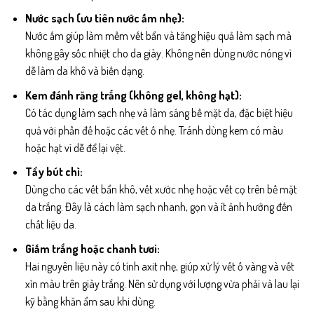
Nước sạch (ưu tiên nước ấm nhẹ):
Nước ấm giúp làm mềm vết bẩn và tăng hiệu quả làm sạch mà
không gây sốc nhiệt cho da giày. Không nên dùng nước nóng vì
dễ làm da khô và biến dạng.
Kem đánh răng trắng (không gel, không hạt):
Có tác dụng làm sạch nhẹ và làm sáng bề mặt da, đặc biệt hiệu
quả với phần đế hoặc các vết ố nhẹ. Tránh dùng kem có màu
hoặc hạt vì dễ để lại vệt.
Tẩy bút chì:
Dùng cho các vết bẩn khô, vết xước nhẹ hoặc vết cọ trên bề mặt
da trắng. Đây là cách làm sạch nhanh, gọn và ít ảnh hưởng đến
chất liệu da.
Giấm trắng hoặc chanh tươi:
Hai nguyên liệu này có tính axit nhẹ, giúp xử lý vết ố vàng và vết
xỉn màu trên giày trắng. Nên sử dụng với lượng vừa phải và lau lại
kỹ bằng khăn ẩm sau khi dùng.