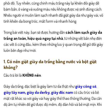
phối đồ. Tuy nhiên, cũng chính màu trắng này lại khiến đôi giày dễ
bám bẩn, ố vàng và xuống màu nếu không được vệ sinh đúng cách.
Nhiều người vì muốn làm sạch nhanh đã giặt giày da như giày vải, vô
tình khiến da bong tróc, mất form và nhanh hỏng.
Trong bài viết này, bạn sẽ được hướng dẫn
cách làm sạch giày da
trắng an toàn, hiệu quả ngay tại nhà
, từ những vết bẩn nhẹ đến
các vết ố cứng đầu, kèm theo những lưu ý quan trọng để giữ đôi giày
luôn bền đẹp như mới.
1. Có nên giặt giày da trắng bằng nước và bột giặt
không?
Câu trả lời là
KHÔNG nên
.
Giày da trắng, đặc biệt là giày làm từ da thật như
giày công sở
,
giày tây nam
,
giày da derby
,
giày đốc nam
có cấu trúc và bề
mặt rất khác so với giày vải hay giày thể thao thông thường. Da cần
độ ẩm tự nhiên để giữ được độ mềm, độ đàn hồi và bề mặt mịn. Khi