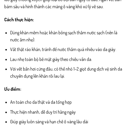
bám sâu và hình thành các mảng ố vàng khó xử lý về sau.
Cách thực hiện:
Dùng khăn mềm hoặc khăn bông sạch thấm nước sạch (nên là
nước ấm nhẹ).
Vắt thật ráo khăn, tránh để nước thấm quá nhiều vào da giày.
Lau nhẹ toàn bộ bề mặt giày theo chiều vân da.
Với vết bẩn hơi cứng đầu, có thể nhỏ 1–2 giọt dung dịch vệ sinh da
chuyên dụng lên khăn rồi lau lại.
Ưu điểm:
An toàn cho da thật và da tổng hợp
Thực hiện nhanh, dễ duy trì hằng ngày
Giúp giày luôn sáng và hạn chế ố vàng lâu dài