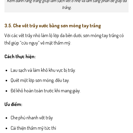
Kem đánh răng trắng giúp làm sạch vết ố nhẹ và làm sáng phần đế giày da
trắng.
3.5. Che vết trầy xước bằng sơn móng tay trắng
Với các vết trầy nhỏ làm lộ lớp da bên dưới, sơn móng tay trắng có
thể giúp “cứu nguy” về mặt thẩm mỹ.
Cách thực hiện:
Lau sạch và làm khô khu vực bị trầy.
Quét một lớp sơn mỏng, đều tay.
Để khô hoàn toàn trước khi mang giày.
Ưu điểm:
Che phủ nhanh vết trầy
Cải thiện thẩm mỹ tức thì