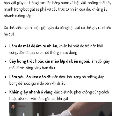
bạn giặt giày da trắng trực tiếp bằng nước và bột giặt, những chất tẩy
mạnh trong bột giặt sẽ phá vỡ cấu trúc tự nhiên của da, khiến giày
nhanh xuống cấp.
Cụ thể, việc ngâm hoặc giặt giày da bằng bột giặt có thể gây ra nhiều
hệ quả:
Làm da mất độ ẩm tự nhiên
, khiến bề mặt da trở nên khô
cứng, dễ nứt gãy sau một thời gian sử dụng
Gây bong tróc hoặc xỉn màu lớp da bên ngoài
, làm đôi giày
mất đi vẻ trắng sáng ban đầu
Làm yếu lớp keo dán đế
, dẫn đến tình trạng hở miệng giày,
bong đế hoặc giảm độ bền khi đi lâu
Khiến giày nhanh ố vàng
, đặc biệt nếu phơi không đúng cách
hoặc tiếp xúc với nắng gắt sau khi giặt