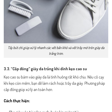
Tẩy bút chì giúp xử lý nhanh các vết bẩn khô và vết trầy mờ trên giày da
trắng trơn.
3.3. “Cấp đông” giày da trắng khi dính kẹo cao su
Kẹo cao su bám vào giày da là tình huống rất khó chịu. Nếu cố cạy
khi kẹo còn mềm, bạn dễ làm rách hoặc trầy da giày. Phương pháp
cấp đông giúp xử lý an toàn hơn.
Cách thực hiện: