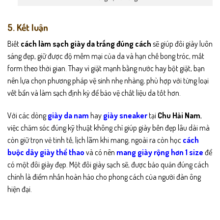
5. Kết luận
Biết
cách làm sạch giày da trắng đúng cách
sẽ giúp đôi giày luôn
sáng đẹp, giữ được độ mềm mại của da và hạn chế bong tróc, mất
form theo thời gian. Thay vì giặt mạnh bằng nước hay bột giặt, bạn
nên lựa chọn phương pháp vệ sinh nhẹ nhàng, phù hợp với từng loại
vết bẩn và làm sạch định kỳ để bảo vệ chất liệu da tốt hơn.
Với các dòng
giày da nam
hay
giày sneaker
tại
Chu Hải Nam
,
việc chăm sóc đúng kỹ thuật không chỉ giúp giày bền đẹp lâu dài mà
còn giữ trọn vẻ tinh tế, lịch lãm khi mang, ngoài ra còn học
cách
buộc dây giày thể thao
và có nên
mang giày rộng hơn 1 size
để
có một đôi giày đẹp
. Một đôi giày sạch sẽ, được bảo quản đúng cách
chính là điểm nhấn hoàn hảo cho phong cách của người đàn ông
hiện đại.