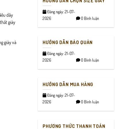
HƯỚNG DẪN CHỌN SIZE GIÀY
Đăng ngày: 21-07-
 Nếu dây
2026
0 Bình luận
thắt giày
HƯỚNG DẪN BẢO QUẢN
ng giày và
Đăng ngày: 21-07-
2026
0 Bình luận
HƯỚNG DẪN MUA HÀNG
Đăng ngày: 21-07-
2026
0 Bình luận
PHƯƠNG THỨC THANH TOÁN