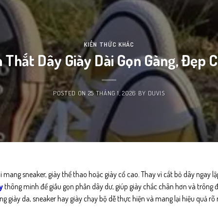
KIẾN THỨC KHÁC
h Thắt Dây Giày Dài Gọn Gàng, Đẹp 
POSTED ON
25 THÁNG 1, 2026
BY
DUVIS
khi mang sneaker, giày thể thao hoặc giày cổ cao. Thay vì cắt bỏ dây ngay lậ
ày
thông minh để giấu gọn phần dây dư, giúp giày chắc chân hơn và trông 
g giày da, sneaker hay giày chạy bộ dễ thực hiện và mang lại hiệu quả rõ r