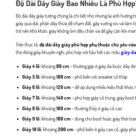
Độ Dài Dây Giày Bao Nhiêu Là Phù Hợp
Độ dài dây giày tưởng chừng là chi tiết nhỏ nhưng lại ảnh hưởng t
giày quá dài, phần dây thừa dễ chạm đất, gây vướng víu và làm tổ
trở nên khó khăn, giày không ôm đều chân và dễ gây cấn khi man
Trên thực tế,
độ dài dây giày phù hợp phụ thuộc chủ yếu vào 
thợ đóng giày khuyến nghị, phù hợp với hầu hết các mẫu
giày d
Giày 4 lỗ:
khoảng
80 cm
– thường gặp ở giày da buộc dây đơ
Giày 5 lỗ:
khoảng
100 cm
– phổ biến với sneaker cổ thấp
Giày 6 lỗ:
khoảng
120 cm
– dễ áp dụng nhiều kiểu thắt khác
Giày 7 lỗ:
khoảng
140 cm
– phù hợp giày cổ trung, giày boot
Giày 8 lỗ:
khoảng
160 cm
– thường thấy ở giày cổ cao
Giày 9 lỗ:
khoảng
180 cm
– dùng cho boot hoặc giày thời tra
Giày 10 lỗ:
khoảng
200 cm
– phổ biến ở giày cao cổ, giày ph