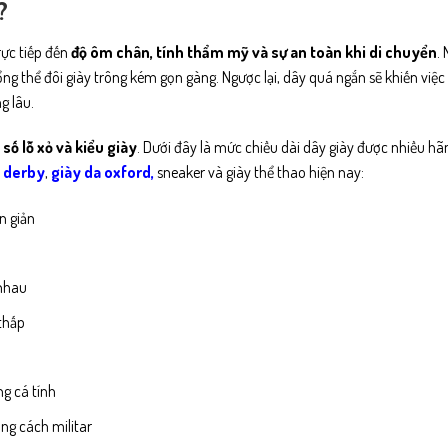
?
rực tiếp đến
độ ôm chân, tính thẩm mỹ và sự an toàn khi di chuyển
.
ng thể đôi giày trông kém gọn gàng. Ngược lại, dây quá ngắn sẽ khiến việc 
g lâu.
số lỗ xỏ và kiểu giày
. Dưới đây là mức chiều dài dây giày được nhiều hã
a derby
,
giày da oxford
,
sneaker và giày thể thao hiện nay:
n giản
 nhau
 thấp
ng cá tính
ong cách militar