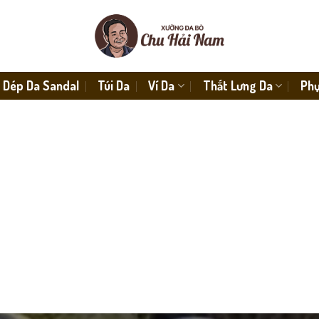
Dép Da Sandal
Túi Da
Ví Da
Thắt Lưng Da
Phụ