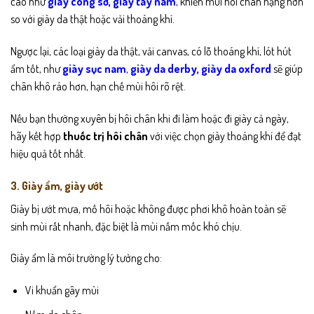
cao như
giày công sở
,
giày tây nam
, khiến mùi hôi chân nặng hơn
so với giày da thật hoặc vải thoáng khí.
Ngược lại, các loại giày da thật, vải canvas, có lỗ thoáng khí, lót hút
ẩm tốt, như
giày sục nam
,
giày da derby
,
giày da oxford
sẽ giúp
chân khô ráo hơn, hạn chế mùi hôi rõ rệt.
Nếu bạn thường xuyên bị hôi chân khi đi làm hoặc đi giày cả ngày,
hãy kết hợp
thuốc trị hôi chân
với việc chọn giày thoáng khí để đạt
hiệu quả tốt nhất.
3. Giày ẩm, giày ướt
Giày bị ướt mưa, mồ hôi hoặc không được phơi khô hoàn toàn sẽ
sinh mùi rất nhanh, đặc biệt là mùi nấm mốc khó chịu.
Giày ẩm là môi trường lý tưởng cho:
Vi khuẩn gây mùi