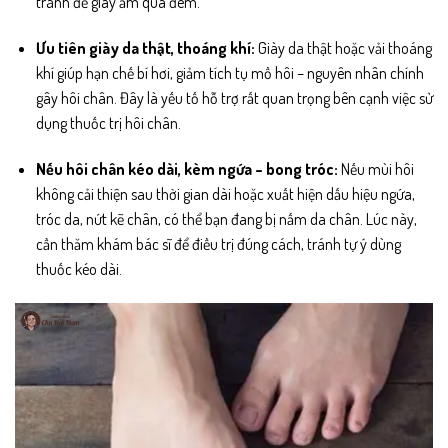
tránh để giày ẩm qua đêm.
Ưu tiên giày da thật, thoáng khí:
Giày da thật hoặc vải thoáng
khí giúp hạn chế bí hơi, giảm tích tụ mồ hôi – nguyên nhân chính
gây hôi chân. Đây là yếu tố hỗ trợ rất quan trọng bên cạnh việc sử
dụng thuốc trị hôi chân.
Nếu hôi chân kéo dài, kèm ngứa – bong tróc:
Nếu mùi hôi
không cải thiện sau thời gian dài hoặc xuất hiện dấu hiệu ngứa,
tróc da, nứt kẽ chân, có thể bạn đang bị nấm da chân. Lúc này,
cần thăm khám bác sĩ để điều trị đúng cách, tránh tự ý dùng
thuốc kéo dài.