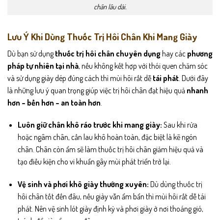
chân lâu dài.
Lưu Ý Khi Dùng Thuốc Trị Hôi Chân Khi Mang Giày
Dù bạn sử dụng
thuốc trị hôi chân chuyên dụng
hay các
phương
pháp tự nhiên tại nhà
, nếu không kết hợp với thói quen chăm sóc
và sử dụng giày dép đúng cách thì mùi hôi rất dễ
tái phát
. Dưới đây
là những lưu ý quan trọng giúp việc trị hôi chân đạt hiệu quả
nhanh
hơn – bền hơn – an toàn hơn
.
Luôn giữ chân khô ráo trước khi mang giày:
Sau khi rửa
hoặc ngâm chân, cần lau khô hoàn toàn, đặc biệt là kẽ ngón
chân. Chân còn ẩm sẽ làm thuốc trị hôi chân giảm hiệu quả và
tạo điều kiện cho vi khuẩn gây mùi phát triển trở lại.
Vệ sinh và phơi khô giày thường xuyên:
Dù dùng thuốc trị
hôi chân tốt đến đâu, nếu giày vẫn ẩm bẩn thì mùi hôi rất dễ tái
phát. Nên vệ sinh lót giày định kỳ và phơi giày ở nơi thoáng gió,