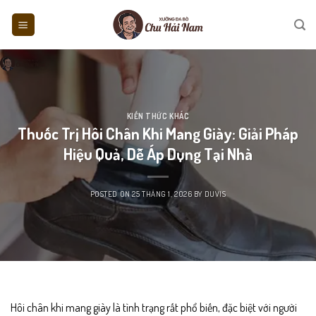
Skip
to
content
KIẾN THỨC KHÁC
Thuốc Trị Hôi Chân Khi Mang Giày: Giải Pháp
Hiệu Quả, Dễ Áp Dụng Tại Nhà
POSTED ON
25 THÁNG 1, 2026
BY
DUVIS
Hôi chân khi mang giày là tình trạng rất phổ biến, đặc biệt với người