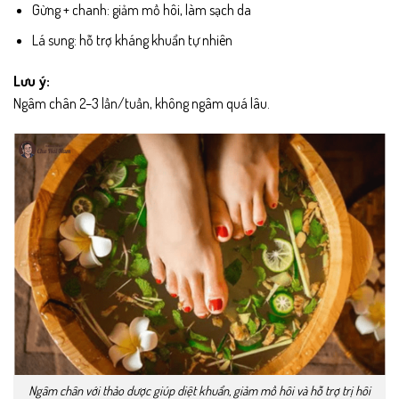
Gừng + chanh: giảm mồ hôi, làm sạch da
Lá sung: hỗ trợ kháng khuẩn tự nhiên
Lưu ý:
Ngâm chân 2–3 lần/tuần, không ngâm quá lâu.
Ngâm chân với thảo dược giúp diệt khuẩn, giảm mồ hôi và hỗ trợ trị hôi