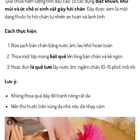
Quế chứa hàm lượng tinh dầu cao, có tác dụng
diệt khuẩn, khử
mùi và ức chế vi sinh vật gây hôi chân
. Đây được xem là một
dạng thuốc trị hôi chân tự nhiên an toàn và lành tính.
Cách thực hiện:
Rửa sạch bàn chân bằng nước ấm, lau khô hoàn toàn
Thoa một lớp mỏng
bột quế
lên lòng bàn chân và kẽ ngón
Hoặc đun
lá quế tươi
lấy nước ấm, ngâm chân 10–15 phút mỗi tối
Lưu ý:
Không thoa quá dày để tránh nóng rát da
Nên thử trước trên vùng da nhỏ nếu da nhạy cảm