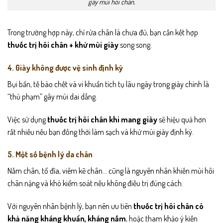
gây mùi hôi chân.
Trong trường hợp này, chỉ rửa chân là chưa đủ, bạn cần kết hợp
thuốc trị hôi chân + khử mùi giày
song song.
4. Giày không được vệ sinh định kỳ
Bụi bẩn, tế bào chết và vi khuẩn tích tụ lâu ngày trong giày chính là
“thủ phạm” gây mùi dai dẳng.
Việc sử dụng
thuốc trị hôi chân khi mang giày
sẽ hiệu quả hơn
rất nhiều nếu bạn đồng thời làm sạch và khử mùi giày định kỳ.
5. Một số bệnh lý da chân
Nấm chân, tổ đỉa, viêm kẽ chân… cũng là nguyên nhân khiến mùi hôi
chân nặng và khó kiểm soát nếu không điều trị đúng cách.
Với nguyên nhân bệnh lý, bạn nên ưu tiên
thuốc trị hôi chân có
khả năng kháng khuẩn, kháng nấm
, hoặc tham khảo ý kiến