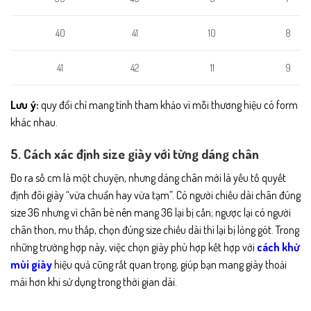
40
41
10
8
41
42
11
9
Lưu ý:
quy đổi chỉ mang tính tham khảo vì mỗi thương hiệu có form
khác nhau.
5. Cách xác định size giày với từng dáng chân
Đo ra số cm là một chuyện, nhưng dáng chân mới là yếu tố quyết
định đôi giày “vừa chuẩn hay vừa tạm”. Có người chiều dài chân đúng
size 36 nhưng vì chân bè nên mang 36 lại bị cấn; ngược lại có người
chân thon, mu thấp, chọn đúng size chiều dài thì lại bị lỏng gót. Trong
những trường hợp này, việc chọn giày phù hợp kết hợp với
cách khử
mùi giày
hiệu quả cũng rất quan trọng, giúp bạn mang giày thoải
mái hơn khi sử dụng trong thời gian dài.