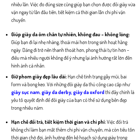
nhiều lần. Việc đo đúng size cũng giúp bạn chọn được đôi giày vừa
vặn ngay từ lần đầu tiên, tiết kiệm cả thời gian lẫn chi phí vận
chuyển.
Giúp giày da ôm chân tự nhiên, không đau – không lỏng:
Giúp bạn đi lại nhẹ nhàng, thoải mái hơn trong sinh hoạt hằng
ngày. Dáng đi trở nên thanh thoát hơn, phong thái tự tin hơn –
điều mà nhiều người không để ý nhưng lại ảnh hưởng rất lớn đến
hình ảnh cá nhân.
Giữ phom giày đẹp lâu dài:
Hạn chế tình trạng gãy mũi, bai
form và bong keo. Với những đôi giày da thủ công cao cấp như
giày sục nam
,
giày da derby
,
giày da oxford
thì
đây chính là
yếu tố quyết định để đôi giày của bạn có thể sử dụng bền đẹp
trong nhiều năm.
Hạn chế đổi trả, tiết kiệm thời gian và chi phí:
Việc đổi trả
không chỉ làm bạn mất thêm chi phí vận chuyển, mà còn tiêu tốn
thời gian chờ đợi, ảnh hưởng đến kế hoạch sử dụng giày trong