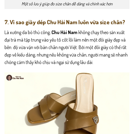
Một số lưu ý giúp đo size chân dễ dàng và chính xác hơn
7. Vì sao giày dép Chu Hải Nam luôn vừa size chân?
Là xưởng da bò thủ công,
Chu Hải Nam
không chạy theo sản xuất
đại trà mà tập trung vào yếu tố cốt lõi làm nên một đôi giày đẹp và
bền: độ vừa vặn với bàn chân người Việt. Bởi một đôi giày có thể rất
đẹp về kiểu dáng, nhưng nếu không vừa chân, người mang sẽ nhanh
chóng cảm thấy khó chịu và ngại sử dụng lâu dài.