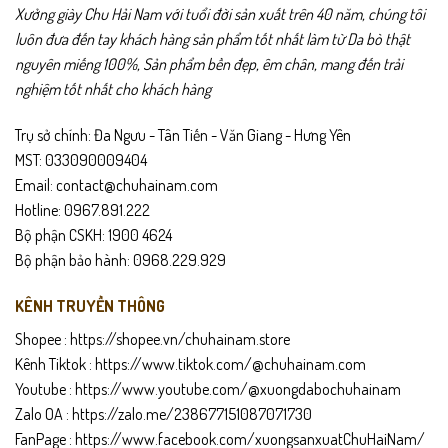
Xưởng giày Chu Hải Nam với tuổi đời sản xuất trên 40 năm, chúng tôi
luôn đưa đến tay khách hàng sản phẩm tốt nhất làm từ Da bò thật
nguyên miếng 100%, Sản phẩm bền đẹp, êm chân, mang đến trải
nghiệm tốt nhất cho khách hàng
Trụ sở chính: Đa Ngưu - Tân Tiến - Văn Giang - Hưng Yên
MST: 033090009404
Email: contact@chuhainam.com
Hotline: 0967.891.222
Bộ phận CSKH: 1900 4624
Bộ phận bảo hành: 0968.229.929
KÊNH TRUYỀN THÔNG
Shopee :
https://shopee.vn/chuhainam.store
Kênh Tiktok :
https://www.tiktok.com/@chuhainam.com
Youtube :
https://www.youtube.com/@xuongdabochuhainam
Zalo OA :
https://zalo.me/238677151087071730
FanPage :
https://www.facebook.com/xuongsanxuatChuHaiNam/