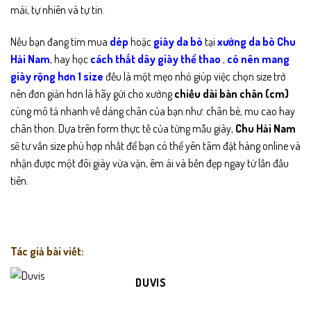
mái, tự nhiên và tự tin.
Nếu bạn đang tìm mua
dép
hoặc
giày da bò
tại
xưởng da bò Chu
Hải Nam
, hay học
cách thắt dây giày thể thao
,
có nên mang
giày rộng hơn 1 size
đều là một mẹo nhỏ giúp việc chọn size trở
nên đơn giản hơn là hãy gửi cho xưởng
chiều dài bàn chân (cm)
cùng mô tả nhanh về dáng chân của bạn như: chân bè, mu cao hay
chân thon. Dựa trên form thực tế của từng mẫu giày,
Chu Hải Nam
sẽ tư vấn size phù hợp nhất để bạn có thể yên tâm đặt hàng online và
nhận được một đôi giày vừa vặn, êm ái và bền đẹp ngay từ lần đầu
tiên.
Tác giả bài viết:
DUVIS