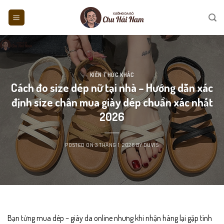
Skip
to
content
KIẾN THỨC KHÁC
Cách đo size dép nữ tại nhà – Hướng dẫn xác
định size chân mua giày dép chuẩn xác nhất
2026
POSTED ON
3 THÁNG 1, 2026
BY
DUVIS
Bạn từng mua dép – giày da online nhưng khi nhận hàng lại gặp tình