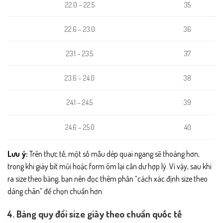
35
22.0 – 22.5
36
22.6 – 23.0
23.1 – 23.5
37
23.6 – 24.0
38
24.1 – 24.5
39
24.6 – 25.0
40
Lưu ý:
Trên thực tế, một số mẫu dép quai ngang sẽ thoáng hơn,
trong khi giày bít mũi hoặc form ôm lại cần dư hợp lý. Vì vậy, sau khi
ra size theo bảng, bạn nên đọc thêm phần “cách xác định size theo
dáng chân” để chọn chuẩn hơn.
4. Bảng quy đổi size giày theo chuẩn quốc tế