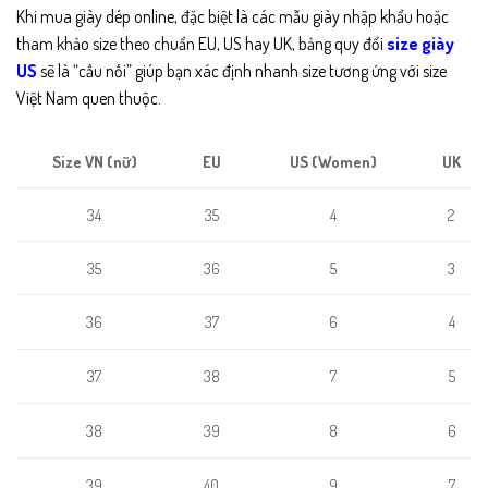
Khi mua giày dép online, đặc biệt là các mẫu giày nhập khẩu hoặc
tham khảo size theo chuẩn EU, US hay UK, bảng quy đổi
size giày
US
sẽ là “cầu nối” giúp bạn xác định nhanh size tương ứng với size
Việt Nam quen thuộc.
EU
US (Women)
UK
Size VN (nữ)
35
4
2
34
36
5
3
35
37
6
4
36
38
7
37
5
38
39
8
6
39
40
9
7