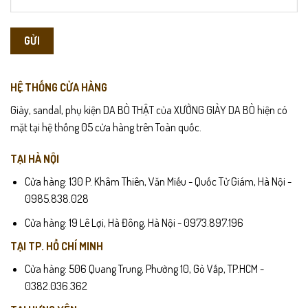
HỆ THỐNG CỬA HÀNG
Giày, sandal, phụ kiện DA BÒ THẬT của XƯỞNG GIÀY DA BÒ hiện có
mặt tại hệ thống 05 cửa hàng trên Toàn quốc.
TẠI HÀ NỘI
Cửa hàng: 130 P. Khâm Thiên, Văn Miếu - Quốc Tử Giám, Hà Nội -
0985.838.028
Cửa hàng: 19 Lê Lợi, Hà Đông, Hà Nội - 0973.897.196
TẠI TP. HỒ CHÍ MINH
Cửa hàng: 506 Quang Trung, Phường 10, Gò Vấp, TP.HCM -
0382.036.362