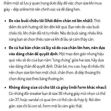
thêm một số lưu ý quan trọng dưới đây để việc chọn size khi mua
giày – dép online trở nên chính xác và dễ dàng hơn.
Đo vào buổi chiều tối (thời điểm chân nở lớn nhất):
Thời
điểm đo ảnh hưởng rất lớn đến kết quả. Bạn nên đo vào buổi
chiều tối, khi chân đã nở tự nhiên. Nếu đo buổi sáng, nhiều khả
năng bạn sẽ chọn thiếu size và khi đi lâu sẽ cảm thấy cấn.
Đo cả hai bàn chân và lấy số đo của chân lớn hơn, nên dựa
vào dáng chân để quyết định:
Một mẹo đơn giản nhưng hiệu
quả: nếu số đo của bạn nằm “lưng chừng” giữa hai size, hãy dựa
vào dáng chân để quyết định. Chân bè, mu cao, hay đi nhiều thì
nên chọn size lớn hơn một chút; chân thon, đi dép thoáng thì
chọn đúng size theo bảng thường ổn.
Không dùng size cũ cho tất cả giày (mỗi form khác nhau):
Có những đôi sneaker bạn đi size 36 nhưng giày mũi nhọn có thể
cần 37, hoặc sandal có quai ôm có thể cần dư hợp lý. Nói đơn
giản: size chỉ là con số, form mới là cảm giác thật.