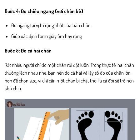
Bước 4: Đo chiều ngang (với chân bè)
Đo ngang tại vị trí rộng nhất của bàn chân
Giúp xác định form giày ôm hay rộng
Bước 5: Đo cả hai chân
Rất nhiều người chỉ đo một chân rồi đặt luôn. Trong thực tế, hai chân
thường lệch nhau nhẹ. Bạn nên đo cả hai và lấy số đo của chân lớn
hơn để chọn size, vì chỉ cần một chân bị chật thôi là cả đôi sẽ trở nên
khó chịu.