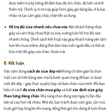
được kiểm tra kỹ lưỡng để đảm bảo độ ôm chân, độ bền và tính
thẩm mỹ. Chính sự tỉ mỉ này giúp form giày giữ dáng lâu, ít bị bai
nhão và tạo cảm giác chắc chân khi sử dụng.
Hỗ trợ đổi size nhanh nếu chưa vừa:
Nếu khách hàng nhận
giày và cảm thấy chưa thật sự vừa, xưởng luôn hỗ trợ đổi size
nhanh chóng. Chính sách linh hoạt này giúp khách hàng yên tâm
hơn khi mua online, đồng thời đảm bảo mỗi người đều có thể sở
hữu một đôi giày vừa chân, thoải mái
8. Kết luận
Việc nắm đúng
cách đo size dép nữ
không chỉ đơn giản là chọn
một con số trên bảng size, mà là bước quan trọng để bạn có được
một đôi dép – giày thực sự phù hợp với bàn chân của mình. Khi bạn
hiểu rõ cách
đo size chân mua giày
và biết
xác định size giày
theo từng dáng chân
, khả năng chọn đúng size ngay từ lần đầu
tiên sẽ cao hơn rất nhiều. Nhờ đó, bạn tránh được cảm giác cấn mũi,
trượt gót hay lỏng lẻo khi mang, đồng thời giữ cho dáng đi luôn thoải