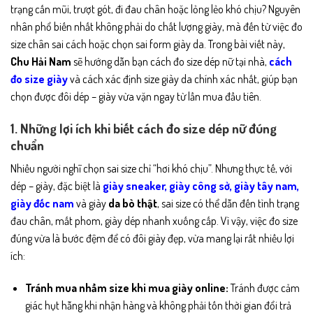
trạng cấn mũi, trượt gót, đi đau chân hoặc lỏng lẻo khó chịu? Nguyên
nhân phổ biến nhất không phải do chất lượng giày, mà đến từ việc đo
size chân sai cách hoặc chọn sai form giày da. Trong bài viết này,
Chu Hải Nam
sẽ hướng dẫn bạn cách đo size dép nữ tại nhà,
cách
đo size giày
và cách xác định size giày da chính xác nhất, giúp bạn
chọn được đôi dép – giày vừa vặn ngay từ lần mua đầu tiên.
1. Những lợi ích khi biết cách đo size dép nữ đúng
chuẩn
Nhiều người nghĩ chọn sai size chỉ “hơi khó chịu”. Nhưng thực tế, với
dép – giày, đặc biệt là
giày sneaker
,
giày công sở
,
giày tây nam
,
giày đốc nam
và giày
da bò thật
, sai size có thể dẫn đến tình trạng
đau chân, mất phom, giày dép nhanh xuống cấp. Vì vậy, việc đo size
đúng vừa là bước đệm để có đôi giày đẹp, vừa mang lại rất nhiều lợi
ích:
Tránh mua nhầm size khi mua giày online:
Tránh được cảm
giác hụt hẫng khi nhận hàng và không phải tốn thời gian đổi trả