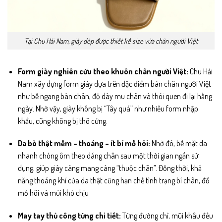
Tại Chu Hải Nam, giày dép được thiết kế size vừa chân người Việt
Form giày nghiên cứu theo khuôn chân người Việt:
Chu Hải
Nam xây dựng form giày dựa trên đặc điểm bàn chân người Việt
như bề ngang bàn chân, độ dày mu chân và thói quen đi lại hằng
ngày. Nhờ vậy, giày không bị “Tây quá” như nhiều form nhập
khẩu, cũng không bị thô cứng.
Da bò thật mềm – thoáng – ít bí mồ hôi:
Nhờ đó, bề mặt da
nhanh chóng ôm theo dáng chân sau một thời gian ngắn sử
dụng, giúp giày càng mang càng “thuộc chân”. Đồng thời, khả
năng thoáng khí của da thật cũng hạn chế tình trạng bí chân, đổ
mồ hôi và mùi khó chịu
May tay thủ công từng chi tiết:
Từng đường chỉ, mũi khâu đều