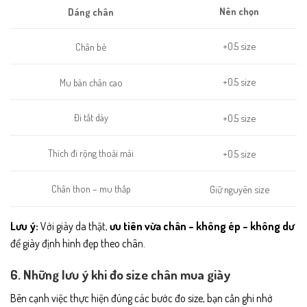
Nên chọn
Dáng chân
+0.5 size
Chân bè
+0.5 size
Mu bàn chân cao
Đi tất dày
+0.5 size
Thích đi rộng thoải mái
+0.5 size
Chân thon – mu thấp
Giữ nguyên size
Lưu ý:
Với giày da thật,
ưu tiên vừa chân – không ép – không dư
để giày định hình đẹp theo chân.
6. Những lưu ý khi đo size chân mua giày
Bên cạnh việc thực hiện đúng các bước đo size, bạn cần ghi nhớ